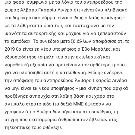
μια φορά, σύμφωνα με τα λόγια του αντιπροέδρου της
χώρας Άλβαρο Γκαρσία Λινέρα ότι «είναι ένα πληβειακό
και δημοκρατικό κόμμα, είναι ο ίδιος ο λαός σε κίνηση –
με τα λάθη και τα όριά του, και ταυτόχρονα με την
ικανότητα αυτοκριτικής και μόχθου για να ξεπεραστούν
τα εμπόδια». Το συνέδριο μεταξύ άλλων αποφάσισε ότι το
2019 θα είναι εκ νέου υποψήφιος ο Έβο Μοράλες, και
εξουσιοδότησε τα μέλη του στην εκτελεστική και
νομοθετική εξουσία να προτείνουν τον ορθότερο τρόπο
για να υλοποιηθεί αυτή η κατεύθυνση. Επίσης ενέκρινε
την απόφαση του αντιπροέδρου Άλβαρο Γκαρσία Λινέρα
να μην είναι εκ νέου υποψήφιος – μια κίνηση που αρχικά
προξένησε ανησυχία στη λαϊκή βάση και χαρά στο
αντίπαλο στρατόπεδο (τα δεξιά ΜΜΕ έφτασαν να
γράφουν ότι ο Λινέρα δεν πήγε καν στο συνέδριο, τη
στιγμή που εκατομμύρια άνθρωποι τον έβλεπαν στις
τηλεοπτικές τους οθόνες!).