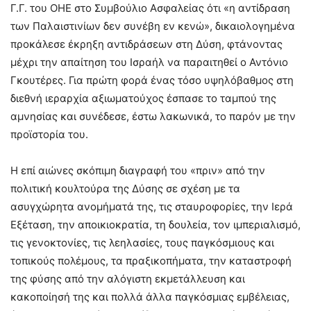
Γ.Γ. του ΟΗΕ στο Συμβούλιο Ασφαλείας ότι «η αντίδραση
των Παλαιστινίων δεν συνέβη εν κενώ», δικαιολογημένα
προκάλεσε έκρηξη αντιδράσεων στη Δύση, φτάνοντας
μέχρι την απαίτηση του Ισραήλ να παραιτηθεί ο Αντόνιο
Γκουτέρες. Για πρώτη φορά ένας τόσο υψηλόβαθμος στη
διεθνή ιεραρχία αξιωματούχος έσπασε το ταμπού της
αμνησίας και συνέδεσε, έστω λακωνικά, το παρόν με την
προϊστορία του.
Η επί αιώνες σκόπιμη διαγραφή του «πριν» από την
πολιτική κουλτούρα της Δύσης σε σχέση με τα
ασυγχώρητα ανομήματά της, τις σταυροφορίες, την Ιερά
Εξέταση, την αποικιοκρατία, τη δουλεία, τον ιμπεριαλισμό,
τις γενοκτονίες, τις λεηλασίες, τους παγκόσμιους και
τοπικούς πολέμους, τα πραξικοπήματα, την καταστροφή
της φύσης από την αλόγιστη εκμετάλλευση και
κακοποίησή της και πολλά άλλα παγκόσμιας εμβέλειας,