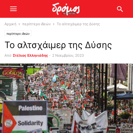
Αρχική
περίπτερο ιδεών
Το αλτσχάιμερ της Δύσης
περίπτερο ιδεών
Το αλτσχάιμερ της Δύσης
Από
Στέλιος Ελληνιάδης
-
2 Νοεμβρίου, 2023