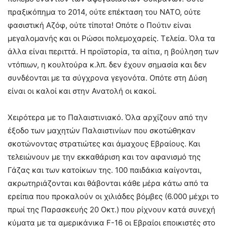
πραξικόπημα το 2014, ούτε επέκταση του ΝΑΤΟ, ούτε
φασιστική Αζόφ, ούτε τίποτα! Οπότε ο Πούτιν είναι
μεγαλομανής και οι Ρώσοι πολεμοχαρείς. Τελεία. Όλα τα
άλλα είναι περιττά. Η προϊστορία, τα αίτια, η βούληση των
ντόπιων, η κουλτούρα κ.λπ. δεν έχουν σημασία και δεν
συνδέονται με τα σύγχρονα γεγονότα. Οπότε στη Δύση
είναι οι καλοί και στην Ανατολή οι κακοί.
Χειρότερα με το Παλαιστινιακό. Όλα αρχίζουν από την
έξοδο των μαχητών Παλαιστινίων που σκοτώθηκαν
σκοτώνοντας στρατιώτες και άμαχους Εβραίους. Και
τελειώνουν με την εκκαθάριση και τον αφανισμό της
Γάζας και των κατοίκων της. 100 παιδάκια καίγονται,
ακρωτηριάζονται και θάβονται κάθε μέρα κάτω από τα
ερείπια που προκαλούν οι χιλιάδες βόμβες (6.000 μέχρι το
πρωί της Παρασκευής 20 Οκτ.) που ρίχνουν κατά συνεχή
κύματα με τα αμερικάνικα F-16 οι Εβραίοι εποικιστές στο