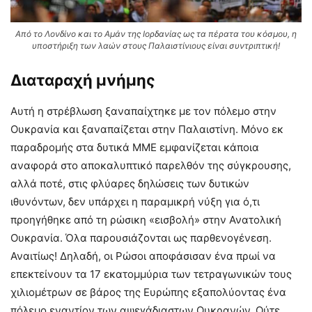
Από το Λονδίνο και το Αμάν της Ιορδανίας ως τα πέρατα του κόσμου, η
υποστήριξη των λαών στους Παλαιστίνιους είναι συντριπτική!
Διαταραχή μνήμης
Αυτή η στρέβλωση ξαναπαίχτηκε με τον πόλεμο στην
Ουκρανία και ξαναπαίζεται στην Παλαιστίνη. Μόνο εκ
παραδρομής στα δυτικά ΜΜΕ εμφανίζεται κάποια
αναφορά στο αποκαλυπτικό παρελθόν της σύγκρουσης,
αλλά ποτέ, στις φλύαρες δηλώσεις των δυτικών
ιθυνόντων, δεν υπάρχει η παραμικρή νύξη για ό,τι
προηγήθηκε από τη ρώσικη «εισβολή» στην Ανατολική
Ουκρανία. Όλα παρουσιάζονται ως παρθενογένεση.
Αναιτίως! Δηλαδή, οι Ρώσοι αποφάσισαν ένα πρωί να
επεκτείνουν τα 17 εκατομμύρια των τετραγωνικών τους
χιλιομέτρων σε βάρος της Ευρώπης εξαπολύοντας ένα
πόλεμο εναντίον των αψεγάδιαστων Ουκρανών. Ούτε