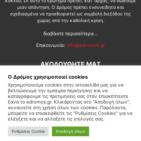
κύκλου; Σε αυτό το ερώτημα πρέπει, κατ’ αρχάς, να δώσουμε
μιαν απάντηση. Ο Δρόμος πρέπει ενσυνείδητα και
σχεδιασμένα να προσδιοριστεί ως συμβολή διεξόδου της
χώρας από την καθολική κρίση.
διαβάστε περισσότερα...
Επικοινωνία:
info@edromos.gr
ΑΚΟΛΟΥΘΗΣΕ ΜΑΣ
Ο Δρόμος χρησιμοποιεί cookies
Χρησιμοποιούμε cookies στην ιστοσελίδα μας για να
βελτιώσουμε την εμπειρία περιήγησης και να
καταγράφουμε τις προτιμήσεις σας όταν επισκέπτεστε
ξανά το edromos.gr. Κλικάροντας στο "Αποδοχή όλων",
συναινείτε στη χρήση όλων των cookies. Παρόλαυτα,
Εγγραφή συνδρομητή
Πολιτική
Διεθνή
Κοινωνία
μπορείτε να επισκεφθείτε τις "Ρυθμίσεις Cookies" για να
ελέγξετε και να αλλάξετε τις επιλογές σας.
Πολιτισμός
Αφιερώματα
Ρυθμίσεις Cookie
Αποδοχή όλων
© Δρόμος της Αριστεράς