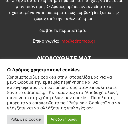
κύκλου; Σε αυτό το ερώτημα πρέπει, κατ’ αρχάς, να δώσουμε
μιαν απάντηση. Ο Δρόμος πρέπει ενσυνείδητα και
σχεδιασμένα να προσδιοριστεί ως συμβολή διεξόδου της
χώρας από την καθολική κρίση.
διαβάστε περισσότερα...
Επικοινωνία:
info@edromos.gr
ΑΚΟΛΟΥΘΗΣΕ ΜΑΣ
Ο Δρόμος χρησιμοποιεί cookies
Χρησιμοποιούμε cookies στην ιστοσελίδα μας για να
βελτιώσουμε την εμπειρία περιήγησης και να
καταγράφουμε τις προτιμήσεις σας όταν επισκέπτεστε
ξανά το edromos.gr. Κλικάροντας στο "Αποδοχή όλων",
συναινείτε στη χρήση όλων των cookies. Παρόλαυτα,
Εγγραφή συνδρομητή
Πολιτική
Διεθνή
Κοινωνία
μπορείτε να επισκεφθείτε τις "Ρυθμίσεις Cookies" για να
ελέγξετε και να αλλάξετε τις επιλογές σας.
Πολιτισμός
Αφιερώματα
Ρυθμίσεις Cookie
Αποδοχή όλων
© Δρόμος της Αριστεράς