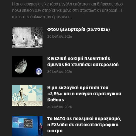
Η αποικιοκρατία είχε τόσο μεγάλη επέκταση και διήρκεσε τόσο
πολύ επειδή δεν στηρίχτηκε μόνο στη στρατιωτική υπεροχή. Η
ισχύς των όπλων ήταν όρος άνευ...
Φτου ξελεφτερία (25/7/2026)
30 Ιουλίου, 2026
Κινεζική δοκιμή πλανητικής
άμυνας θα χτυπήσει αστεροειδή
30 Ιουλίου, 2026
Η μη εκλογική πρόταση του
«3,5%» και η ανάγκη στρατηγικού
βάθους
30 Ιουλίου, 2026
Το ΝΑΤΟ σε πολεμικό παροξυσμό,
η Ελλάδα σε αυτοκαταστροφικό
οίστρο