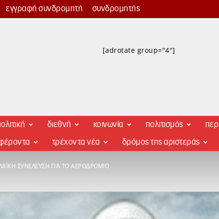
εγγραφή συνδρομητή
συνδρομητής
[adrotate group="4"]
ολιτική
διεθνή
κοινωνία
πολιτισμός
περ
αφέροντα
τρέχοντα νέα
δρόμος της αριστεράς
 ΛΑΪΚΉ ΣΥΝΈΛΕΥΣΗ ΓΙΑ ΤΟ ΑΕΡΟΔΡΌΜΙΟ