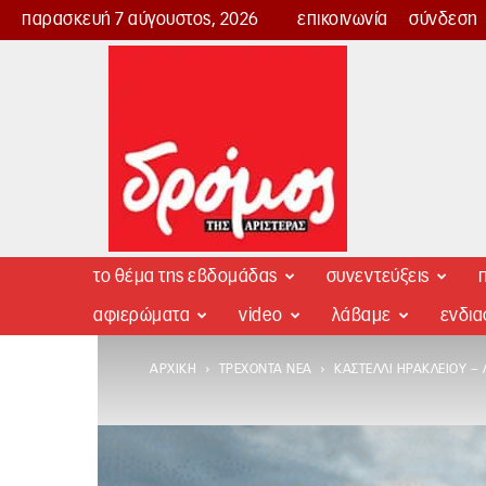
παρασκευή 7 αύγουστος, 2026
επικοινωνία
σύνδεση
Δρόμος
της
Αριστεράς
το θέμα της εβδομάδας
συνεντεύξεις
π
αφιερώματα
video
λάβαμε
ενδι
ΑΡΧΙΚΉ
ΤΡΈΧΟΝΤΑ ΝΈΑ
ΚΑΣΤΈΛΛΙ ΗΡΑΚΛΕΊΟΥ –