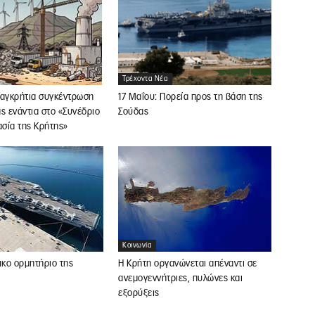
Τρέχοντα Νέα
Παγκρήτια συγκέντρωση
17 Μαΐου: Πορεία προς τη βάση της
ς ενάντια στο «Συνέδριο
Σούδας
ασία της Κρήτης»
Κοινωνία
ικο ορμητήριο της
Η Κρήτη οργανώνεται απέναντι σε
ανεμογεννήτριες, πυλώνες και
εξορύξεις