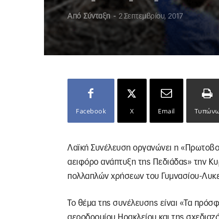
Από
Σύνταξη
-
2 Σεπτεμβρίου, 2017
Facebook
X
Email
Τυπών
Λαϊκή Συνέλευση οργανώνει η «Πρωτοβου
αειφόρο ανάπτυξη της Πεδιάδας» την Κυ
πολλαπλών χρήσεων του Γυμνασίου-Λυκε
Το θέμα της συνέλευσης είναι «Τα πρόσφ
αεροδρομίου Ηρακλείου και της σχεδιαζ