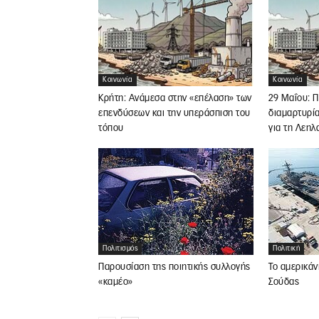
Κοινωνία
Κοινωνία
Κρήτη: Ανάμεσα στην «επέλαση» των
29 Μαΐου: 
επενδύσεων και την υπεράσπιση του
διαμαρτυρία
τόπου
για τη Λεηλ
Πολιτισμός
Πολιτική
Παρουσίαση της ποιητικής συλλογής
Το αμερικάν
«καμέο»
Σούδας