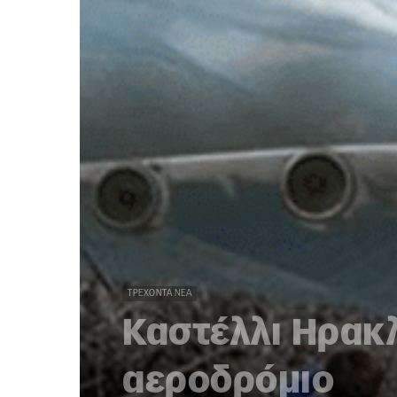
ΤΡΈΧΟΝΤΑ ΝΈΑ
Καστέλλι Ηρακλ
αεροδρόμιο