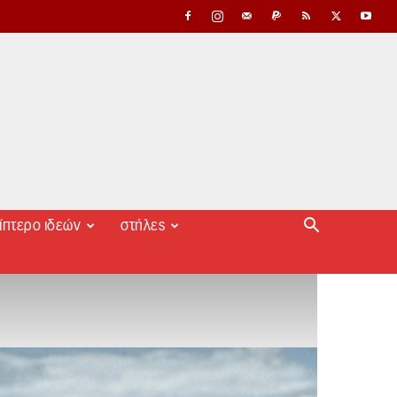
ίπτερο ιδεών
στήλες