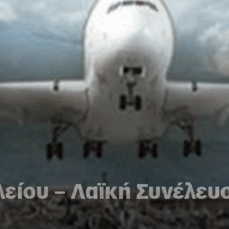
είου – Λαϊκή Συνέλευσ