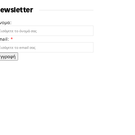
ewsletter
νομα:
mail:
*
Εγγραφή