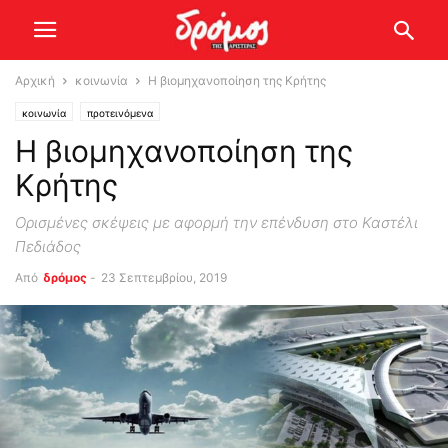
Αρχική
κοινωνία
Η βιομηχανοποίηση της Κρήτης
κοινωνία
προτεινόμενα
Η βιομηχανοποίηση της
Κρήτης
Ορισμένες σκέψεις με αφορμή την επένδυση στο Καστέλι
Πεδιάδος
Από
δρόμος
-
23 Σεπτεμβρίου, 2019