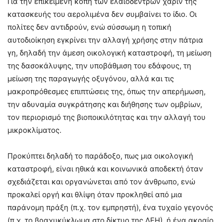
Για την επικείμενη κοπή των ελαιοδέντρων χάριν της
κατασκευής του αερολιμένα δεν συμβαίνει το ίδιο. Οι
πολίτες δεν αντιδρούν, ενώ σύσσωμη η τοπική
αυτοδιοίκηση εγκρίνει την αλλαγή χρήσης στην πάτρια
γη, δηλαδή την άμεση οικολογική καταστροφή, τη μείωση
της δασοκάλυψης, την υποβάθμιση του εδάφους, τη
μείωση της παραγωγής οξυγόνου, αλλά και τις
μακροπρόθεσμες επιπτώσεις της, όπως την απερήμωση,
την αδυναμία συγκράτησης και διήθησης των ομβρίων,
τον περιορισμό της βιοποικιλότητας και την αλλαγή του
μικροκλίματος.
Προκύπτει δηλαδή το παράδοξο, πως μια οικολογική
καταστροφή, είναι ηθικά και κοινωνικά αποδεκτή όταν
σχεδιάζεται και οργανώνεται από τον άνθρωπο, ενώ
προκαλεί οργή και θλίψη όταν προκληθεί από μια
παράνομη πράξη (π.χ. τον εμπρηστή), ένα τυχαίο γεγονός
(π.χ. το βραχυκύκλωμα στο δίκτυο της ΔΕΗ), ή ένα ακραίο