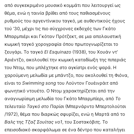
από συγκεκριμένο μουσικό κομμάτι που λειτουργεί ως
θέμα, ενώ η ταινία βρίθει από τους παθιασμένους
ρυθμούς του αργεντίνικου ταγκό, με αυθεντικούς ήχους
τού ’30, μέχρι τις πιο σύγχρονες εκδοχές των Γκάτο
Μπαρμπιέρι και Γκόταν Πρότζεκτ, σε μια απολαυστική
κωμική ταγκό χορογραφία όπου πρωτογνωρίζεται το
ζευγάρι. Το ταγκό
El Esquinazo
(1938), του Χουάν ντ’
Αριέντζο, ακολουθεί την κωμική καταδίωξη της πιπεριάς
του Ντομ, που μπλέχτηκε στο αγκίστρι ενός ψαρά. Η
χαρούμενη μελωδία με μπάντζο, που ακολουθεί τη Φιόνα,
είναι το
Swimming song
του Λούντον Γουέινράιτ από
φωνητικό ντουέτο. Ο Ντομ χαρακτηρίζεται από την
αναγνωρίσιμη μελωδία του Γκάτο Μπαρμπίερι, από
Το
τελευταίο Ταγκό στο Παρίσι
(Μπερνάρντο Μπερτολούτσι
/1972), θέμα που διαρκώς σφυρίζει, ενώ η Μαρτά από το
Βαλς
της
Τζαζ Σουίτας νο1
, του Σοστακόβιτς. Το
επεισοδιακό σκαρφάλωμα σε ένα δέντρο που καταλήγει