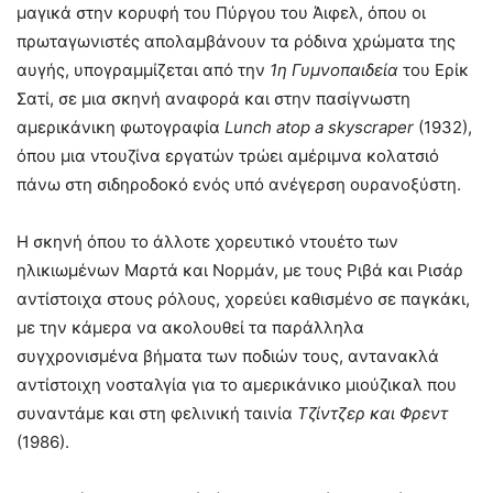
μαγικά στην κορυφή του Πύργου του Άιφελ, όπου οι
πρωταγωνιστές απολαμβάνουν τα ρόδινα χρώματα της
αυγής, υπογραμμίζεται από την
1η Γυμνοπαιδεία
του Ερίκ
Σατί, σε μια σκηνή αναφορά και στην πασίγνωστη
αμερικάνικη φωτογραφία
Lunch
atop
a
skyscraper
(1932),
όπου μια ντουζίνα εργατών τρώει αμέριμνα κολατσιό
πάνω στη σιδηροδοκό ενός υπό ανέγερση ουρανοξύστη.
Η σκηνή όπου το άλλοτε χορευτικό ντουέτο των
ηλικιωμένων Μαρτά και Νορμάν, με τους Ριβά και Ρισάρ
αντίστοιχα στους ρόλους, χορεύει καθισμένο σε παγκάκι,
με την κάμερα να ακολουθεί τα παράλληλα
συγχρονισμένα βήματα των ποδιών τους, αντανακλά
αντίστοιχη νοσταλγία για το αμερικάνικο μιούζικαλ που
συναντάμε και στη φελινική ταινία
Τζίντζερ και Φρεντ
(1986).