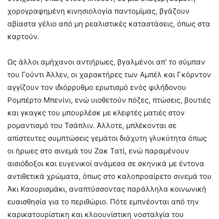
χορογραφημένη κινησιολογία παντομίμας, βγάζουν
αβίαστα γέλιο από μη ρεαλιστικές καταστάσεις, όπως στα
καρτούν.
Ως άλλοι αμήχανοι αντιήρωες, βγαλμένοι απ’ το σύμπαν
του Γούντι Άλλεν, οι χαρακτήρες των Αμπέλ και Γκόρντον
αγγίζουν τον ιδιόρρυθμο ερωτισμό ενός φιλήδονου
Ρομπέρτο Μπενίνι, ενώ υιοθετούν πόζες, πτώσεις, βουτιές
και γκαγκς του μπουρλέσκ με κλεφτές ματιές στον
ρομαντισμό του Τσάπλιν. Άλλοτε, μπλέκονται σε
απίστευτες συμπτώσεις γεμάτοι διάχυτη γλυκύτητα όπως
οι ήρωες στο σινεμά του Ζακ Τατί, ενώ παραμένουν
αισιόδοξοι και ευγενικοί ανάμεσα σε σκηνικά με έντονα
αντιθετικά χρώματα, όπως στο καλοπροαίρετο σινεμά του
Άκι Καουρισμάκι, αναπτύσσοντας παράλληλα κοινωνική
ευαισθησία για το περιθώριο. Πότε εμπνέονται από την
καρικατουρίστικη και κλοουνίστικη νοσταλγία του