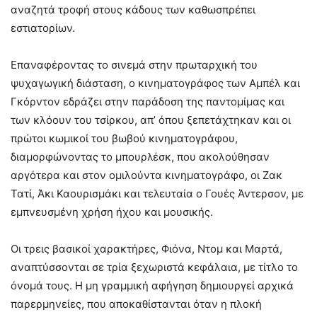
αναζητά τροφή στους κάδους των καθωσπρέπει
εστιατορίων.
Επαναφέροντας το σινεμά στην πρωταρχική του
ψυχαγωγική διάσταση, ο κινηματογράφος των Αμπέλ και
Γκόρντον εδράζει στην παράδοση της παντομίμας και
των κλόουν του τσίρκου, απ’ όπου ξεπετάχτηκαν και οι
πρώτοι κωμικοί του βωβού κινηματογράφου,
διαμορφώνοντας το μπουρλέσκ, που ακολούθησαν
αργότερα και στον ομιλούντα κινηματογράφο, οι Ζακ
Τατί, Άκι Καουρισμάκι και τελευταία ο Γουές Άντερσον, με
εμπνευσμένη χρήση ήχου και μουσικής.
Οι τρεις βασικοί χαρακτήρες, Φιόνα, Ντομ και Μαρτά,
αναπτύσσονται σε τρία ξεχωριστά κεφάλαια, με τίτλο το
όνομά τους. Η μη γραμμική αφήγηση δημιουργεί αρχικά
παρερμηνείες, που αποκαθίστανται όταν η πλοκή