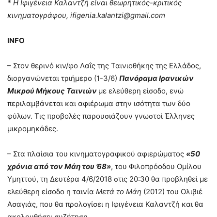
* Η Ιφιγένεια Καλαντζή είναι θεωρητικός-κριτικός
κινηματογράφου,
ifigenia
.
kalantzi
@
gmail
.
com
Ι
NFO
– Στον θερινό κιν/φο Λαΐς της Ταινιοθήκης της Ελλάδος,
διοργανώνεται τριήμερο (1-3/6)
Πανόραμα Ιρανικών
Μικρού Μήκους Ταινιών
με ελεύθερη είσοδο, ενώ
περιλαμβάνεται και αφιέρωμα στην ισότητα των δύο
φύλων. Τις προβολές παρουσιάζουν γνωστοί Έλληνες
μικρομηκάδες.
– Στα πλαίσια του κινηματογραφικού αφιερώματος
«50
χρόνια από τον Μάη του ’68»
, του Φιλοπρόοδου Ομίλου
Υμηττού, τη Δευτέρα 4/6/2018 στις 20:30 θα προβληθεί με
ελεύθερη είσοδο η ταινία
Μετά το Μάη
(2012) του Ολιβιέ
Ασαγιάς, που θα προλογίσει η Ιφιγένεια Καλαντζή και θα
ακολουθήσει συζήτηση.