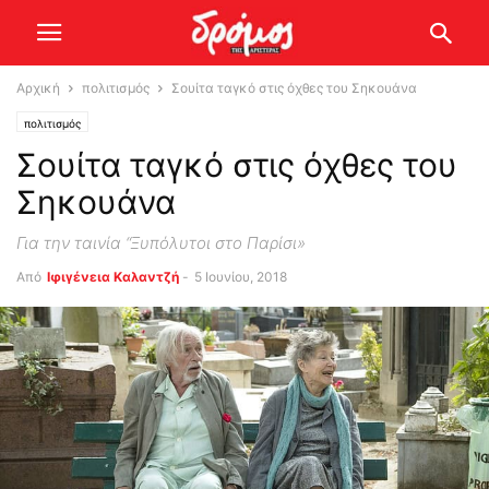
Αρχική
πολιτισμός
Σουίτα ταγκό στις όχθες του Σηκουάνα
πολιτισμός
Σουίτα ταγκό στις όχθες του
Σηκουάνα
Για την ταινία “Ξυπόλυτοι στο Παρίσι»
Από
Ιφιγένεια Καλαντζή
-
5 Ιουνίου, 2018