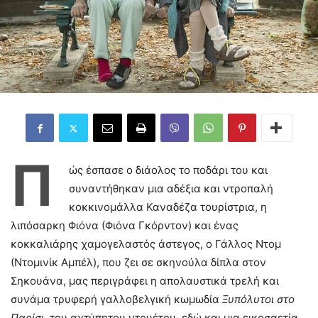
Π
ώς έσπασε ο διάολος το ποδάρι του και
συναντήθηκαν μια αδέξια και ντροπαλή
κοκκινομάλλα Καναδέζα τουρίστρια, η
λιπόσαρκη Φιόνα (Φιόνα Γκόρντον) και ένας
κοκκαλιάρης χαμογελαστός άστεγος, ο Γάλλος Ντομ
(Ντομινίκ Αμπέλ), που ζει σε σκηνούλα δίπλα στον
Σηκουάνα, μας περιγράφει η απολαυστικά τρελή και
συνάμα τρυφερή γαλλοβελγική κωμωδία
Ξυπόλυτοι στο
Παρίσι
, του αχτύπητου ντουέτου, εδώ και μια εικοσαετία,