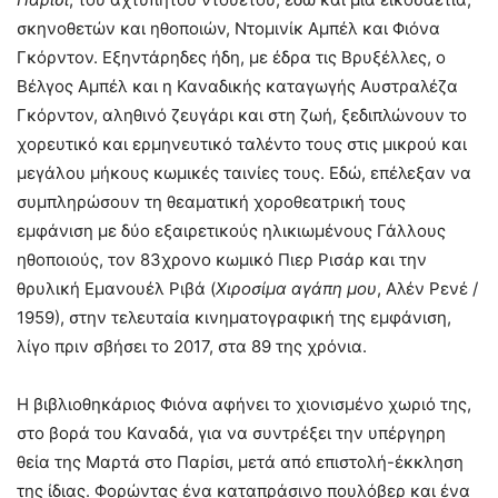
σκηνοθετών και ηθοποιών, Ντομινίκ Αμπέλ και Φιόνα
Γκόρντον. Εξηντάρηδες ήδη, με έδρα τις Βρυξέλλες, ο
Βέλγος Αμπέλ και η Καναδικής καταγωγής Αυστραλέζα
Γκόρντον, αληθινό ζευγάρι και στη ζωή, ξεδιπλώνουν το
χορευτικό και ερμηνευτικό ταλέντο τους στις μικρού και
μεγάλου μήκους κωμικές ταινίες τους. Εδώ, επέλεξαν να
συμπληρώσουν τη θεαματική χοροθεατρική τους
εμφάνιση με δύο εξαιρετικούς ηλικιωμένους Γάλλους
ηθοποιούς, τον 83χρονο κωμικό Πιερ Ρισάρ και την
θρυλική Εμανουέλ Ριβά (
Χιροσίμα αγάπη μου
, Αλέν Ρενέ /
1959), στην τελευταία κινηματογραφική της εμφάνιση,
λίγο πριν σβήσει το 2017, στα 89 της χρόνια.
Η βιβλιοθηκάριος Φιόνα αφήνει το χιονισμένο χωριό της,
στο βορά του Καναδά, για να συντρέξει την υπέργηρη
θεία της Μαρτά στο Παρίσι, μετά από επιστολή-έκκληση
της ίδιας. Φορώντας ένα καταπράσινο πουλόβερ και ένα