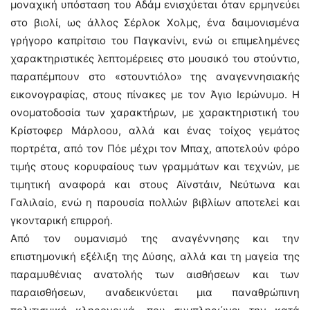
μοναχική υπόσταση του Αδάμ ενισχύεται όταν ερμηνεύει
στο βιολί, ως άλλος Σέρλοκ Χολμς, ένα δαιμονισμένα
γρήγορο καπρίτσιο του Παγκανίνι, ενώ οι επιμελημένες
χαρακτηριστικές λεπτομέρειες στο μουσικό του στούντιο,
παραπέμπουν στο «στουντιόλο» της αναγεννησιακής
εικονογραφίας, στους πίνακες με τον Άγιο Ιερώνυμο. Η
ονοματοδοσία των χαρακτήρων, με χαρακτηριστική του
Κρίστοφερ Μάρλοου, αλλά και ένας τοίχος γεμάτος
πορτρέτα, από τον Πόε μέχρι τον Μπαχ, αποτελούν φόρο
τιμής στους κορυφαίους των γραμμάτων και τεχνών, με
τιμητική αναφορά και στους Αϊνστάιν, Νεύτωνα και
Γαλιλαίο, ενώ η παρουσία πολλών βιβλίων αποτελεί και
γκονταρική επιρροή.
Από τον ουμανισμό της αναγέννησης και την
επιστημονική εξέλιξη της Δύσης, αλλά και τη μαγεία της
παραμυθένιας ανατολής των αισθήσεων και των
παραισθήσεων, αναδεικνύεται μια παναθρώπινη