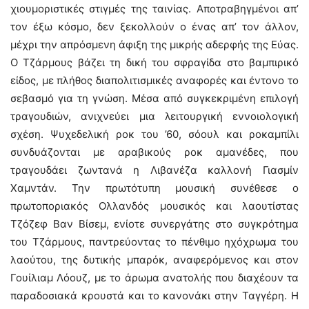
χιουμοριστικές στιγμές της ταινίας. Αποτραβηγμένοι απ’
τον έξω κόσμο, δεν ξεκολλούν ο ένας απ’ τον άλλον,
μέχρι την απρόσμενη άφιξη της μικρής αδερφής της Εύας.
Ο Τζάρμους βάζει τη δική του σφραγίδα στο βαμπιρικό
είδος, με πλήθος διαπολιτισμικές αναφορές και έντονο το
σεβασμό για τη γνώση. Μέσα από συγκεκριμένη επιλογή
τραγουδιών, ανιχνεύει μια λειτουργική εννοιολογική
σχέση. Ψυχεδελική ροκ του ’60, σόουλ και ροκαμπίλι
συνδυάζονται με αραβικούς ροκ αμανέδες, που
τραγουδάει ζωντανά η Λιβανέζα καλλονή Γιασμίν
Χαμντάν. Την πρωτότυπη μουσική συνέθεσε ο
πρωτοποριακός Ολλανδός μουσικός και λαουτίστας
Τζόζεφ Βαν Βίσεμ, ενίοτε συνεργάτης στο συγκρότημα
του Τζάρμους, παντρεύοντας το πένθιμο ηχόχρωμα του
λαούτου, της δυτικής μπαρόκ, αναφερόμενος και στον
Γουίλιαμ Λόουζ, με το άρωμα ανατολής που διαχέουν τα
παραδοσιακά κρουστά και το κανονάκι στην Ταγγέρη. Η