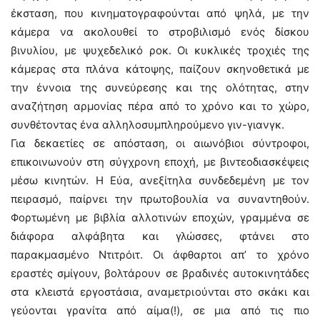
έκσταση, που κινηματογραφούνται από ψηλά, με την
κάμερα να ακολουθεί το στροβιλισμό ενός δίσκου
βινυλίου, με ψυχεδελικό ροκ. Οι κυκλικές τροχιές της
κάμερας στα πλάνα κάτοψης, παίζουν σκηνοθετικά με
την έννοια της συνεύρεσης και της ολότητας, στην
αναζήτηση αρμονίας πέρα από το χρόνο και το χώρο,
συνθέτοντας ένα αλληλοσυμπληρούμενο γιν-γιανγκ.
Για δεκαετίες σε απόσταση, οι αιωνόβιοι σύντροφοι,
επικοινωνούν στη σύγχρονη εποχή, με βιντεοδιασκέψεις
μέσω κινητών. Η Εύα, ανεξίτηλα συνδεδεμένη με τον
πειρασμό, παίρνει την πρωτοβουλία να συναντηθούν.
Φορτωμένη με βιβλία αλλοτινών εποχών, γραμμένα σε
διάφορα αλφάβητα και γλώσσες, φτάνει στο
παρακμασμένο Ντιτρόιτ. Οι άφθαρτοι απ’ το χρόνο
εραστές σμίγουν, βολτάρουν σε βραδινές αυτοκινητάδες
στα κλειστά εργοστάσια, αναμετριούνται στο σκάκι και
γεύονται γρανίτα από αίμα(!), σε μια από τις πιο