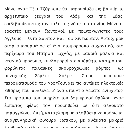
Μόνο ένας Τζιμ Τζάρμους θα παρουσίαζε ως βαμπίρ το
αρχετυπικό ζευγάρι του Αδάμ και της Εύας,
επιβεβαιώνοντας τον τίτλο της νέας του ταινίας Μόνο οι
εραστές μένουν ζωντανοί, με πρωταγωνιστές τους
Άγγλους Τίλντα Σουίτον και Τομ Χίντλεστον. Αυτός, ροκ
σταρ αποσυρμένος σ’ ένα ετοιμόρροπο αρχοντικό, στα
περίχωρα του Ντιτρόιτ, ισχνός, με μακριά μαλλιά και
νεανικό πρόσωπο, κυκλοφορεί στο απόρθητο κάστρο του,
φορώντας παλαιικές σκουρόχρωμες ρόμπες, ως
μοναχικός Σέρλοκ Χολμς. Στους μουσικούς
πειραματισμούς του γρατζουνάει τις αντίκες ηλεκτρικές
κιθάρες που συλλέγει σ’ ένα στούντιο γεμάτο ενισχυτές.
Στα πρότυπα του υπηρέτη του βαμπιρικού θρύλου, ένας
έμπιστος φίλος τον προμηθεύει με ό,τι αλλόκοτο
παραγγέλνει. Αυτή, κατάχλομη με αλαβάστρινο πρόσωπο,
αναγεννησιακή φιγούρα ξωτικού, με ανάκατα μακριά
ξανθωπά μαλλιά, ντυμένη ανοιχτόχρωμα γίνεται ένα με