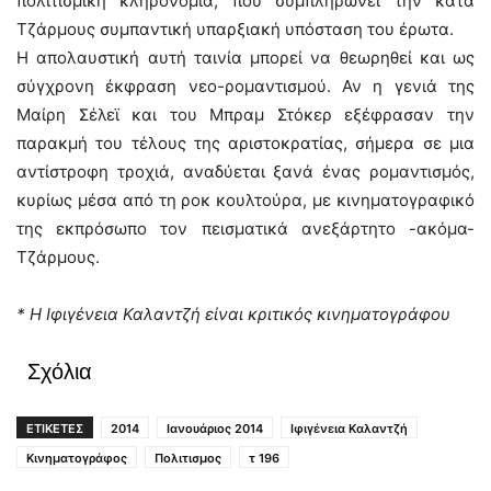
πολιτισμική κληρονομιά, που συμπληρώνει την κατά
Τζάρμους συμπαντική υπαρξιακή υπόσταση του έρωτα.
Η απολαυστική αυτή ταινία μπορεί να θεωρηθεί και ως
σύγχρονη έκφραση νεο-ρομαντισμού. Αν η γενιά της
Μαίρη Σέλεϊ και του Μπραμ Στόκερ εξέφρασαν την
παρακμή του τέλους της αριστοκρατίας, σήμερα σε μια
αντίστροφη τροχιά, αναδύεται ξανά ένας ρομαντισμός,
κυρίως μέσα από τη ροκ κουλτούρα, με κινηματογραφικό
της εκπρόσωπο τον πεισματικά ανεξάρτητο -ακόμα-
Τζάρμους.
* H Ιφιγένεια Καλαντζή
είναι κριτικός κινηματογράφου
Σχόλια
ΕΤΙΚΕΤΕΣ
2014
Ιανουάριος 2014
Ιφιγένεια Καλαντζή
Κινηματογράφος
Πολιτισμος
τ 196