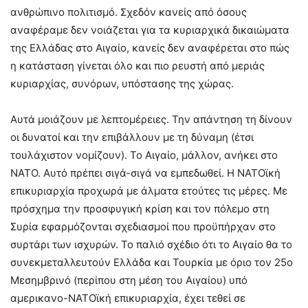
ανθρώπινο πολιτισμό. Σχεδόν κανείς από όσους
αναφέραμε δεν νοιάζεται για τα κυριαρχικά δικαιώματα
της Ελλάδας στο Αιγαίο, κανείς δεν αναφέρεται στο πώς
η κατάσταση γίνεται όλο και πιο ρευστή από μεριάς
κυριαρχίας, συνόρων, υπόστασης της χώρας.
Αυτά μοιάζουν με λεπτομέρειες. Την απάντηση τη δίνουν
οι δυνατοί και την επιβάλλουν με τη δύναμη (έτσι
τουλάχιστον νομίζουν). Το Αιγαίο, μάλλον, ανήκει στο
ΝΑΤΟ. Αυτό πρέπει σιγά-σιγά να εμπεδωθεί. Η NATOϊκή
επικυριαρχία προχωρά με άλματα ετούτες τις μέρες. Με
πρόσχημα την προσφυγική κρίση και τον πόλεμο στη
Συρία εφαρμόζονται σχεδιασμοί που προϋπήρχαν στο
συρτάρι των ισχυρών. Το παλιό σχέδιο ότι το Αιγαίο θα το
συνεκμεταλλευτούν Ελλάδα και Τουρκία με όριο τον 25ο
Mεσημβρινό (περίπου στη μέση του Αιγαίου) υπό
αμερικανο-NATOϊκή επικυριαρχία, έχει τεθεί σε