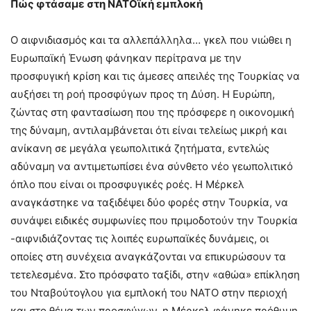
Πώς φτάσαμε στη ΝΑΤΟϊκή εμπλοκή
Ο αιφνιδιασμός και τα αλλεπάλληλα… γκελ που νιώθει η
Ευρωπαϊκή Ένωση φάνηκαν περίτρανα με την
προσφυγική κρίση και τις άμεσες απειλές της Τουρκίας να
αυξήσει τη ροή προσφύγων προς τη Δύση. Η Ευρώπη,
ζώντας στη φαντασίωση που της πρόσφερε η οικονομική
της δύναμη, αντιλαμβάνεται ότι είναι τελείως μικρή και
ανίκανη σε μεγάλα γεωπολιτικά ζητήματα, εντελώς
αδύναμη να αντιμετωπίσει ένα σύνθετο νέο γεωπολιτικό
όπλο που είναι οι προσφυγικές ροές. Η Μέρκελ
αναγκάστηκε να ταξιδέψει δύο φορές στην Τουρκία, να
συνάψει ειδικές συμφωνίες που πριμοδοτούν την Τουρκία
-αιφνιδιάζοντας τις λοιπές ευρωπαϊκές δυνάμεις, οι
οποίες στη συνέχεια αναγκάζονται να επικυρώσουν τα
τετελεσμένα. Στο πρόσφατο ταξίδι, στην «αθώα» επίκληση
του Νταβούτογλου για εμπλοκή του ΝΑΤΟ στην περιοχή
και στο θέμα των προσφύγων, η Μέρκελ φάνηκε πρόθυμη