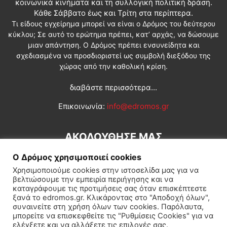
κοινωνικά κινήματα και τη συλλογική πολιτική δράση.
Κάθε Σάββατο έως και Τρίτη στα περίπτερα.
Τι είδους εγχείρημα μπορεί να είναι ο Δρόμος του δεύτερου
κύκλου; Σε αυτό το ερώτημα πρέπει, κατ’ αρχάς, να δώσουμε
μιαν απάντηση. Ο Δρόμος πρέπει ενσυνείδητα και
σχεδιασμένα να προσδιοριστεί ως συμβολή διεξόδου της
χώρας από την καθολική κρίση.
διαβάστε περισσότερα...
Επικοινωνία:
info@edromos.gr
ΑΚΟΛΟΥΘΗΣΕ ΜΑΣ
Ο Δρόμος χρησιμοποιεί cookies
Χρησιμοποιούμε cookies στην ιστοσελίδα μας για να
βελτιώσουμε την εμπειρία περιήγησης και να
καταγράφουμε τις προτιμήσεις σας όταν επισκέπτεστε
ξανά το edromos.gr. Κλικάροντας στο "Αποδοχή όλων",
συναινείτε στη χρήση όλων των cookies. Παρόλαυτα,
Εγγραφή συνδρομητή
Πολιτική
Διεθνή
Κοινωνία
μπορείτε να επισκεφθείτε τις "Ρυθμίσεις Cookies" για να
ελέγξετε και να αλλάξετε τις επιλογές σας.