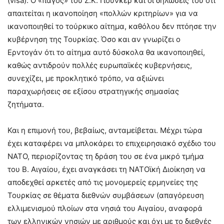
(visa). Ο «πάγος» του Ζ.Κ. Γιούνκερ και οι δηλώσεις του ότι
απαιτείται η ικανοποίηση «πολλών κριτηρίων» για να
ικανοποιηθεί το τούρκικο αίτημα, καθόλου δεν πτόησε την
κυβέρνηση της Τουρκίας. Όσο και αν γνωρίζει ο
Ερντογάν ότι το αίτημα αυτό δύσκολα θα ικανοποιηθεί,
καθώς αντιδρούν πολλές ευρωπαϊκές κυβερνήσεις,
συνεχίζει, με προκλητικό τρόπο, να αξιώνει
παραχωρήσεις σε εξίσου στρατηγικής σημασίας
ζητήματα.
Και η επιμονή του, βεβαίως, ανταμείβεται. Μέχρι τώρα
έχει καταφέρει να μπλοκάρει το επιχειρησιακό σχέδιο του
ΝΑΤΟ, περιορίζοντας τη δράση του σε ένα μικρό τμήμα
του Β. Αιγαίου, έχει αναγκάσει τη ΝΑΤΟϊκή Διοίκηση να
αποδεχθεί αρκετές από τις μονομερείς ερμηνείες της
Τουρκίας σε θέματα διεθνών συμβάσεων (απαγόρευση
ελλιμενισμού πλοίων στα νησιά του Αιγαίου, αναφορά
των ελληνικών νησιών με αριθμούς και όχι με το διεθνές