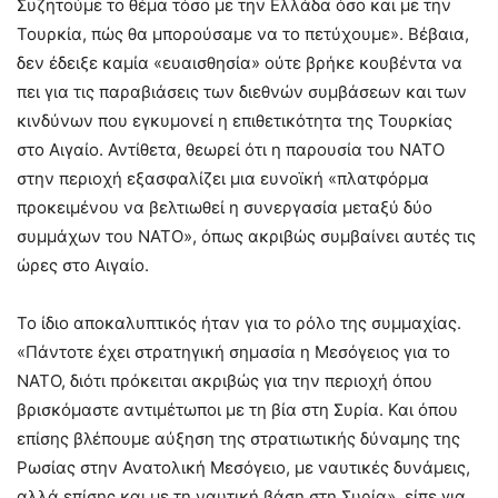
Συζητούμε το θέμα τόσο με την Ελλάδα όσο και με την
Τουρκία, πώς θα μπορούσαμε να το πετύχουμε». Βέβαια,
δεν έδειξε καμία «ευαισθησία» ούτε βρήκε κουβέντα να
πει για τις παραβιάσεις των διεθνών συμβάσεων και των
κινδύνων που εγκυμονεί η επιθετικότητα της Τουρκίας
στο Αιγαίο. Αντίθετα, θεωρεί ότι η παρουσία του ΝΑΤΟ
στην περιοχή εξασφαλίζει μια ευνοϊκή «πλατφόρμα
προκειμένου να βελτιωθεί η συνεργασία μεταξύ δύο
συμμάχων του ΝΑΤΟ», όπως ακριβώς συμβαίνει αυτές τις
ώρες στο Αιγαίο.
Το ίδιο αποκαλυπτικός ήταν για το ρόλο της συμμαχίας.
«Πάντοτε έχει στρατηγική σημασία η Μεσόγειος για το
ΝΑΤΟ, διότι πρόκειται ακριβώς για την περιοχή όπου
βρισκόμαστε αντιμέτωποι με τη βία στη Συρία. Και όπου
επίσης βλέπουμε αύξηση της στρατιωτικής δύναμης της
Ρωσίας στην Ανατολική Μεσόγειο, με ναυτικές δυνάμεις,
αλλά επίσης και με τη ναυτική βάση στη Συρία», είπε για