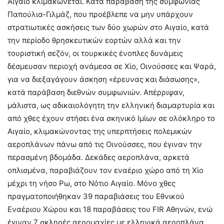
Αιγαίο κλιμακώνεται. Κατά παράβαση της συμφωνίας
Παπούλια-Γιλμάζ, που προέβλεπε να μην υπάρχουν
στρατιωτικές ασκήσεις των δύο χωρών στο Αιγαίο, κατά
την περίοδο θρησκευτικών εορτών αλλά και την
τουριστική σεζόν, οι τουρκικές ένοπλες δυνάμεις
δέσμευσαν περιοχή ανάμεσα σε Χίο, Οινούσσες και Ψαρά,
για να διεξαγάγουν άσκηση «έρευνας και διάσωσης»,
κατά παράβαση διεθνών συμφωνιών. Απέρριψαν,
μάλιστα, ως αδικαιολόγητη την ελληνική διαμαρτυρία και
από χθες έχουν στήσει ένα σκηνικό Ιμίων σε ολόκληρο το
Αιγαίο, κλιμακώνοντας της υπερπτήσεις πολεμικών
αεροπλάνων πάνω από τις Οινούσσες, που έγιναν την
περασμένη βδομάδα. Δεκάδες αεροπλάνα, αρκετά
οπλισμένα, παραβιάζουν τον εναέριο χώρο από τη Χίο
μέχρι τη νήσο Ρω, στο Νότιο Αιγαίο. Μόνο χθες
πραγματοποιήθηκαν 39 παραβιάσεις του Εθνικού
Εναέριου Χώρου και 18 παραβάσεις του FIR Αθηνών, ενώ
έγιναν 7 σκληρές αερομαχίες με ελληνικά αεροπλάνα.