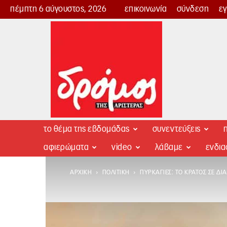
πέμπτη 6 αύγουστος, 2026
επικοινωνία
σύνδεση
ε
Δρόμος
της
Αριστεράς
το θέμα της εβδομάδας
συνεντεύξεις
π
αφιερώματα
video
λάβαμε
ενδι
ΑΡΧΙΚΉ
ΠΟΛΙΤΙΚΉ
ΠΥΡΚΑΓΙΈΣ: ΤΟ ΚΡΆΤΟΣ ΣΕ ΔΙ