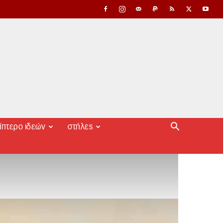
ίπτερο ιδεών
στήλες