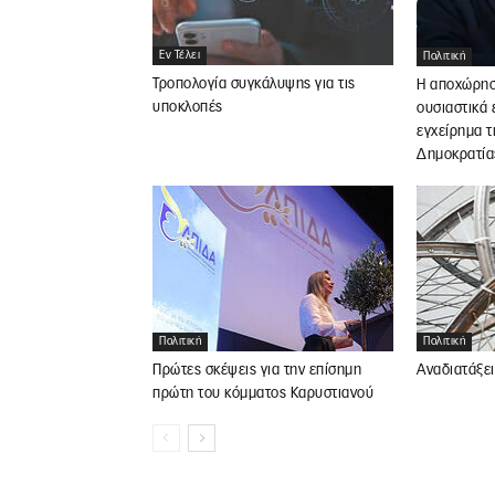
Εν Τέλει
Πολιτική
Τροπολογία συγκάλυψης για τις
Η αποχώρηση
υποκλοπές
ουσιαστικά 
εγχείρημα τ
Δημοκρατία
Πολιτική
Πολιτική
Πρώτες σκέψεις για την επίσημη
Αναδιατάξει
πρώτη του κόμματος Καρυστιανού