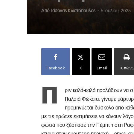
Από
Ιάσονας Κωστόπουλος
-
6 Ιουλίου, 2025
Facebook
X
Email
Τυπών
Π
ριν καλά-καλά προλάβουν να σ
Παλαιά Φώκαια, γίναμε μάρτυρ
προμηνύεται δύσκολο από κάθε
με τις πρώτες εκτιμήσεις να κάνουν λόγο
φωτιά που ξέσπασε την Πέμπτη στη Ραφή
κτίρια στην ευρύτερη περιοχή ‒ όπως κα