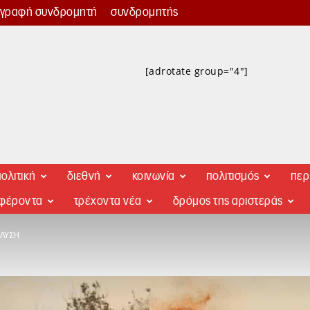
γγραφή συνδρομητή
συνδρομητής
[adrotate group="4"]
ολιτική
διεθνή
κοινωνία
πολιτισμός
περ
αφέροντα
τρέχοντα νέα
δρόμος της αριστεράς
ΆΛΥΣΗ