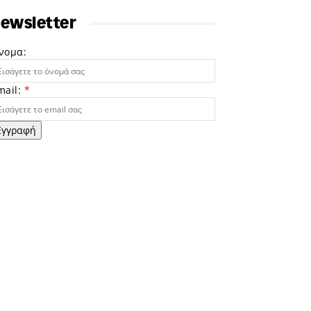
ewsletter
νομα:
mail:
*
Εγγραφή