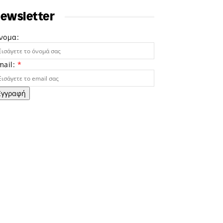
ewsletter
νομα:
mail:
*
Εγγραφή