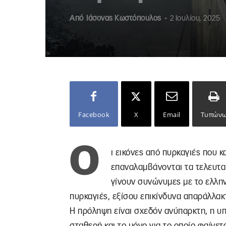
Από
Ιάσονας Κωστόπουλος
-
2 Ιουλίου, 2025
Facebook
X
Email
Τυπών
Ο
ι εικόνες από πυρκαγιές που κ
επαναλαμβάνονται τα τελευταί
γίνουν συνώνυμες με το ελληνι
πυρκαγιές, εξίσου επικίνδυνα απαράλλακτ
Η πρόληψη είναι σχεδόν ανύπαρκτη, η 
σταθερή και το μόνο για το οποίο φαίνετ