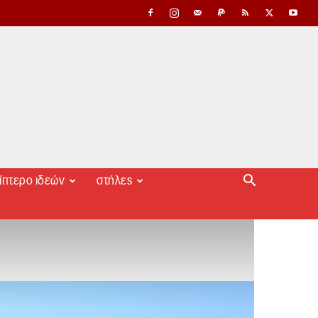
ίπτερο ιδεών
στήλες