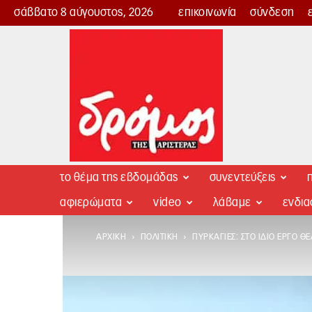
σάββατο 8 αύγουστος, 2026
επικοινωνία
σύνδεση
Δρόμος
της
Αριστεράς
το θέμα της εβδομάδας
συνεντεύξεις
π
αφιερώματα
video
λάβαμε
ενδι
ΑΡΧΙΚΉ
ΠΟΛΙΤΙΚΉ
ΠΥΡΚΑΓΙΈΣ: ΣΤΟ ΊΔΙΟ ΈΡΓΟ ΘΕ