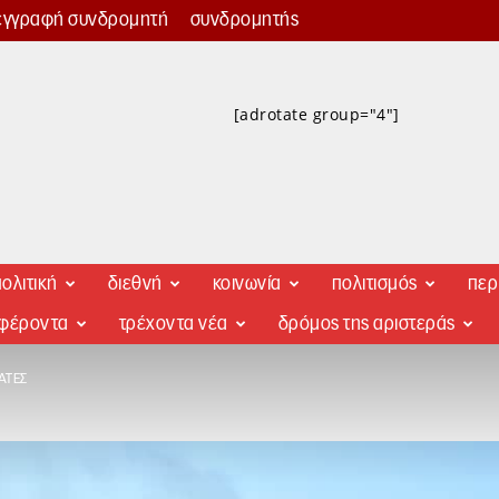
εγγραφή συνδρομητή
συνδρομητής
[adrotate group="4"]
ολιτική
διεθνή
κοινωνία
πολιτισμός
περ
αφέροντα
τρέχοντα νέα
δρόμος της αριστεράς
ΑΤΈΣ