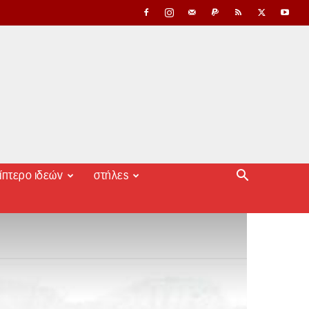
ίπτερο ιδεών
στήλες