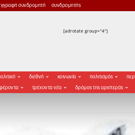
εγγραφή συνδρομητή
συνδρομητής
[adrotate group="4"]
ολιτική
διεθνή
κοινωνία
πολιτισμός
περ
αφέροντα
τρέχοντα νέα
δρόμος της αριστεράς