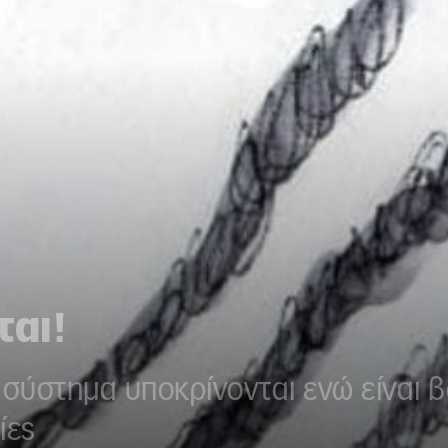
ται!
 σύστημα υποκρίνονται ενώ είναι β
ίες