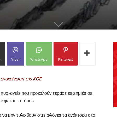
ω
Viber
WhatsApp
Pinterest
 ανακοίνωση της ΚΟΕ
 πυρκαγιές που προκαλούν τεράστιες ζημιές σε
τρέφεται ο τόπος.
να μην τυλιχθούν στις φλόγες τα ανάκτορα στο