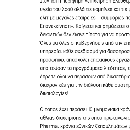
2.0» και η περίφημη «επιχείρηση Ελευθε
υγεία του λαού αλλά τις κομπίνες και τις
ελίτ με μεγάλες εταιρείες – συμμορίες 
Επανεκκίνηση». Καίγεται και ρημάζεται 
δεκαετιών δεν έκανε τίποτα για να προστ
Όλες μα όλες οι κυβερνήσεις από την επ
υπηρεσία, κάθε σχεδιασμό για δασοπροσ
προσωπικό, απασχολεί εποχιακούς εργαζό
απαιτούσαν τα προγράμματα λιτότητας, τ
έπρεπε όλοι να περάσουν από δικαστήριο
διαχρονικές για την διάλυση κάθε συστ
δικαιολογίες!
Ο τόπος έχει περάσει 10 μνημονιακά χρόν
άθλιας διαχείρισής της όπου πρωταγωνιστ
Pharma, χρόνια εθνικών ξεπουλημάτων μ