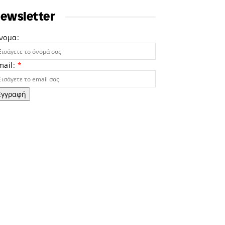
ewsletter
νομα:
mail:
*
Εγγραφή