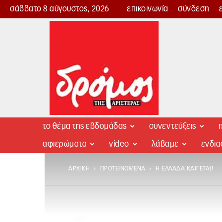
σάββατο 8 αύγουστος, 2026
επικοινωνία
σύνδεση
Δρόμος
της
Αριστεράς
το θέμα της εβδομάδας
συνεντεύξεις
π
αφιερώματα
video
λάβαμε
ενδι
ΑΡΧΙΚΉ
ΠΡΟΤΕΙΝΌΜΕΝΑ
Η ΕΛΛΆΔΑ ΚΑΊΓΕΤΑΙ!