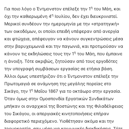
η
Για ποιο λόγο ο Έντμονστον επέλεξε την 1
του Μάη, και
η
όχι την καθιερωμένη 4
Ιουλίου, δεν έχει διευκρινιστεί.
Μερικοί συνδέουν την ημερομηνία με την «στρατηγική»
των οικοδόμων, οι οποίοι επειδή υπέφεραν από ανεργία
και φτώχεια, απέφευγαν να κάνουν συγκεντρώσεις μέσα
στην βαρυχειμωνιά και την παγωνιά, και προτιμούσαν να
η
κάνουν τις εκδηλώσεις τους την 1
του Μάη, που έμπαινε
η άνοιξη. Τότε ακριβώς, ζητούσαν από τους εργοδότες
την υπογραφή συμβάσεων εργασίας σε ετήσια βάση.
Άλλοι όμως υπεστήριζαν ότι ο Έντμονστον επέλεξε την
Πρωτομαγιά σε ανάμνηση της μεγάλης πορείας στο
η
Σικάγο, την 1
Μαΐου 1867 για το οκτάωρο στην εργασία.
Όταν όμως στην Ομοσπονδία Εργατικών Συνδικάτων
μπήκαν οι αναρχικοί της Βοστώνης και της Φιλαδέλφειας
του Σικάγου, οι απεργιακές κινητοποιήσεις επήραν
διαφορετικό περιεχόμενο. Υιοθέτησαν ακόμα και την
τρομοκρατία, σαν μέσο για κοινωνικές διεκδικήσεις. Τότε