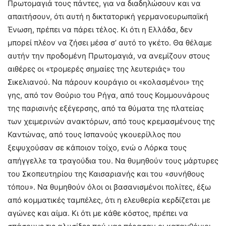
Πρωτομαγιά τους πάντες, για να διαδηλώσουν και να
απαιτήσουν, ότι αυτή η δικτατορική γερμανοευρωπαϊκή
Ένωση, πρέπει να πάρει τέλος. Κι ότι η Ελλάδα, δεν
μπορεί πλέον να ζήσει μέσα σ’ αυτό το γκέτο. Θα θέλαμε
αυτήν την προδομένη Πρωτομαγιά, να ανεμίζουν στους
αιθέρες οι «τρομερές σημαίες της λευτεριάς» του
Σικελιανού. Να πάρουν κουράγιο οι «κολασμένοι» της
γης, από τον Θούριο του Ρήγα, από τους Κομμουνάρους
της παρισινής εξέγερσης, από τα θύματα της πλατείας
των χειμερινών ανακτόρων, από τους κρεμασμένους της
Καντώνας, από τους Ισπανούς γκουερίλλος που
ξεψυχούσαν σε κάποιον τοίχο, ενώ ο Λόρκα τους
απήγγελλε τα τραγούδια του. Να θυμηθούν τους μάρτυρες
του Σκοπευτηρίου της Καισαριανής και του «συνήθους
τόπου». Να θυμηθούν όλοι οι βασανισμένοι πολίτες, έξω
από κομματικές ταμπέλες, ότι η ελευθερία κερδίζεται με
αγώνες και αίμα. Κι ότι με κάθε κόστος, πρέπει να