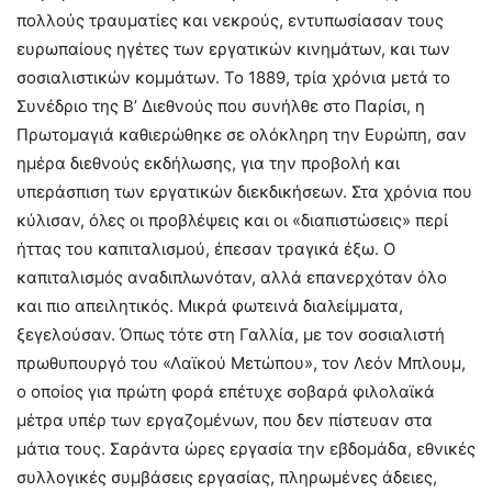
πολλούς τραυματίες και νεκρούς, εντυπωσίασαν τους
ευρωπαίους ηγέτες των εργατικών κινημάτων, και των
σοσιαλιστικών κομμάτων. Το 1889, τρία χρόνια μετά το
Συνέδριο της Β’ Διεθνούς που συνήλθε στο Παρίσι, η
Πρωτομαγιά καθιερώθηκε σε ολόκληρη την Ευρώπη, σαν
ημέρα διεθνούς εκδήλωσης, για την προβολή και
υπεράσπιση των εργατικών διεκδικήσεων. Στα χρόνια που
κύλισαν, όλες οι προβλέψεις και οι «διαπιστώσεις» περί
ήττας του καπιταλισμού, έπεσαν τραγικά έξω. Ο
καπιταλισμός αναδιπλωνόταν, αλλά επανερχόταν όλο
και πιο απειλητικός. Μικρά φωτεινά διαλείμματα,
ξεγελούσαν. Όπως τότε στη Γαλλία, με τον σοσιαλιστή
πρωθυπουργό του «Λαϊκού Μετώπου», τον Λεόν Μπλουμ,
ο οποίος για πρώτη φορά επέτυχε σοβαρά φιλολαϊκά
μέτρα υπέρ των εργαζομένων, που δεν πίστευαν στα
μάτια τους. Σαράντα ώρες εργασία την εβδομάδα, εθνικές
συλλογικές συμβάσεις εργασίας, πληρωμένες άδειες,