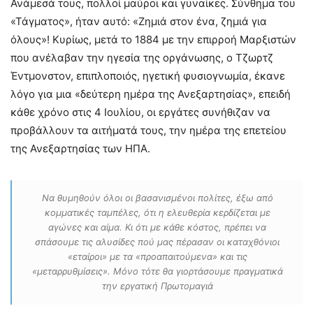
Ανάμεσά τους, πολλοί μαύροι και γυναίκες. Σύνθημα του
«Τάγματος», ήταν αυτό: «Ζημιά στον ένα, ζημιά για
όλους»! Κυρίως, μετά το 1884 με την επιρροή Μαρξιστών
που ανέλαβαν την ηγεσία της οργάνωσης, ο Τζωρτζ
Έντμονστον, επιπλοποιός, ηγετική φυσιογνωμία, έκανε
λόγο για μια «δεύτερη ημέρα της Ανεξαρτησίας», επειδή
κάθε χρόνο στις 4 Ιουλίου, οι εργάτες συνήθιζαν να
προβάλλουν τα αιτήματά τους, την ημέρα της επετείου
της Ανεξαρτησίας των ΗΠΑ.
Να θυμηθούν όλοι οι βασανισμένοι πολίτες, έξω από
κομματικές ταμπέλες, ότι η ελευθερία κερδίζεται με
αγώνες και αίμα. Κι ότι με κάθε κόστος, πρέπει να
σπάσουμε τις αλυσίδες πού μας πέρασαν οι καταχθόνιοι
«εταίροι» με τα «προαπαιτούμενα» και τις
«μεταρρυθμίσεις». Μόνο τότε θα γιορτάσουμε πραγματικά
την εργατική Πρωτομαγιά