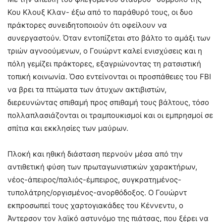
Κου Κλουξ Κλαν- έξω από το παράθυρό τους, οι δυο
πράκτορες συνειδητοποιούν ότι οφείλουν να
συνεργαστούν. Όταν εντοπίζεται στο βάλτο το αμάξι των
τριών αγνοούμενων, ο Γουώρντ καλεί ενισχύσεις και η
πόλη γεμίζει πράκτορες, εξαγριώνοντας τη ρατσιστική
τοπική κοινωνία. Όσο εντείνονται οι προσπάθειες του FBI
να βρει τα πτώματα των άτυχων ακτιβιστών,
διερευνώντας σπιθαμή προς σπιθαμή τους βάλτους, τόσο
πολλαπλασιάζονται οι τραμπουκισμοί και οι εμπρησμοί σε
σπίτια και εκκλησίες των μαύρων.
Πλοκή και ηθική διάσταση περνούν μέσα από την
αντιθετική φύση των πρωταγωνιστικών χαρακτήρων,
νέος-άπειρος/παλιός-έμπειρος, συγκρατημένος-
τυπολάτρης/οργισμένος-ανορθόδοξος. Ο Γουώρντ
εκπροσωπεί τους χαρτογιακάδες του Κέννεντυ, ο
Άντερσον τον λαϊκό αστυνόμο της πιάτσας, που ξέρει να