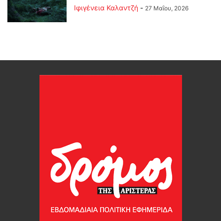
Ιφιγένεια Καλαντζή
-
27 Μαΐου, 2026