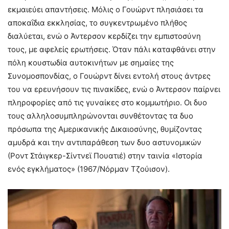
εκμαιεύει απαντήσεις. Μόλις ο Γουώρντ πλησιάσει τα
αποκαΐδια εκκλησίας, το συγκεντρωμένο πλήθος
διαλύεται, ενώ ο Άντερσον κερδίζει την εμπιστοσύνη
τους, με αφελείς ερωτήσεις. Όταν πάλι καταφθάνει στην
πόλη κουστωδία αυτοκινήτων με σημαίες της
Συνομοσπονδίας, ο Γουώρντ δίνει εντολή στους άντρες
του να ερευνήσουν τις πινακίδες, ενώ ο Άντερσον παίρνει
πληροφορίες από τις γυναίκες στο κομμωτήριο. Οι δυο
τους αλληλοσυμπληρώνονται συνθέτοντας τα δυο
πρόσωπα της Αμερικανικής Δικαιοσύνης, θυμίζοντας
αμυδρά και την αντιπαράθεση των δυο αστυνομικών
(Ροντ Στάιγκερ-Σίντνεϊ Πουατιέ) στην ταινία «Ιστορία
ενός εγκλήματος» (1967/Νόρμαν Τζούισον).