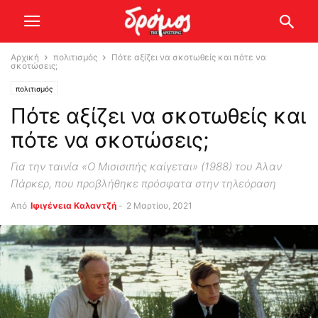
Αρχική
πολιτισμός
Πότε αξίζει να σκοτωθείς και πότε να
σκοτώσεις;
πολιτισμός
Πότε αξίζει να σκοτωθείς και
πότε να σκοτώσεις;
Για την ταινία «Ο Μισισιπής καίγεται» (1988) του Άλαν
Πάρκερ, που προβλήθηκε πρόσφατα στην τηλεόραση
Από
Ιφιγένεια Καλαντζή
-
2 Μαρτίου, 2021