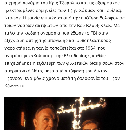
αιχμηρό σενάριο του Κρις Τζερόλμο και τις εξαιρετικές
ηλεκτρισμένες ερμηνείες των Τζην Χάκμαν και Γουίλιαμ
Νταφόε. Η ταινία εμπνέεται από την υπόθεση δολοφονίας
τριών νεαρών ακτιβιστών από την Κου Κλουξ Κλαν. Με
τίτλο την κωδική ονομασία που έδωσε το FBI στην
εξιχνίαση αυτής της υπόθεσης και μυθοπλαστικούς
χαρακτήρες, η ταινία τοποθετείται στο 1964, που
ονομάστηκε «Καλοκαίρι της Ελευθερίας», καθώς
επιχειρήθηκε η εξάλειψη των φυλετικών διακρίσεων στον
αμερικανικό Νότο, μετά από απόφαση του Λίντον
Τζόνσον, ένα μόλις χρόνο μετά τη δολοφονία του Τζον
Κέννεντυ.