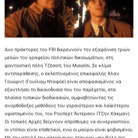
Δυο πράκτορες του FBI διερευνούν την εξαφάνιση τριών
μελών του γραφείου πολιτικών δικαιωμάτων, στη
φανταστική πόλη Τζέσαπ, του Μισισίπι. Σε κλίμα
αντιπαράθεσης, ο εκλεπτυσμένος επικεφαλής Άλαν
Γουώρντ (Γουίλιαμ Νταφόε) είναι αποφασισμένος να
εξαντλήσει τη δικαιοδοσία που του παρέχεται, στα
πλαίσια τυπικών διαδικασιών, αμφισβητώντας τις
ανορθόδοξες μεθόδους του γηραιότερου και λαϊκότερου
υφισταμένου του, του Ρούπερτ Άντερσον (Τζην Χάκμαν).
Οι τοπικές Αρχές δείχνουν απρόθυμες να συνεργαστούν,
οι ντόπιοι είναι επιθετικοί, ενώ οι μαύροι είναι φοβισμένοι.
Με την απειλή του φλεγόμενου σταυρού -σύμβολο της