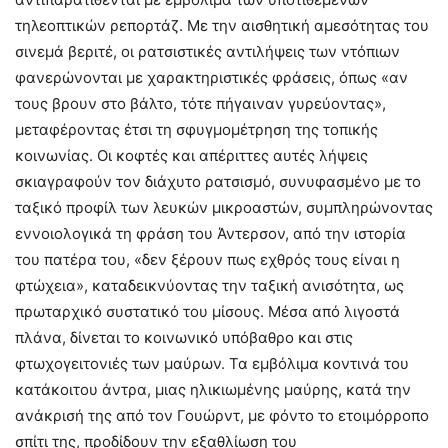
τηλεοπτικών ρεπορτάζ. Με την αισθητική αμεσότητας του
σινεμά βεριτέ, οι ρατσιστικές αντιλήψεις των ντόπιων
φανερώνονται με χαρακτηριστικές φράσεις, όπως «αν
τους βρουν στο βάλτο, τότε πήγαιναν γυρεύοντας»,
μεταφέροντας έτσι τη σφυγμομέτρηση της τοπικής
κοινωνίας. Οι κοφτές και απέριττες αυτές λήψεις
σκιαγραφούν τον διάχυτο ρατσισμό, συνυφασμένο με το
ταξικό προφίλ των λευκών μικροαστών, συμπληρώνοντας
εννοιολογικά τη φράση του Άντερσον, από την ιστορία
του πατέρα του, «δεν ξέρουν πως εχθρός τους είναι η
φτώχεια», καταδεικνύοντας την ταξική ανισότητα, ως
πρωταρχικό συστατικό του μίσους. Μέσα από λιγοστά
πλάνα, δίνεται το κοινωνικό υπόβαθρο και στις
φτωχογειτονιές των μαύρων. Τα εμβόλιμα κοντινά του
κατάκοιτου άντρα, μιας ηλικιωμένης μαύρης, κατά την
ανάκρισή της από τον Γουώρντ, με φόντο το ετοιμόρροπο
σπίτι της, προδίδουν την εξαθλίωση του