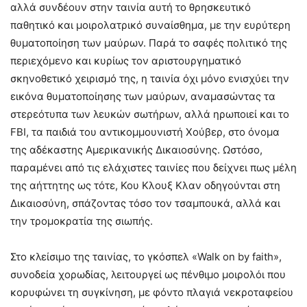
αλλά συνδέουν στην ταινία αυτή το θρησκευτικό
παθητικό και μοιρολατρικό συναίσθημα, με την ευρύτερη
θυματοποίηση των μαύρων. Παρά το σαφές πολιτικό της
περιεχόμενο και κυρίως τον αριστουργηματικό
σκηνοθετικό χειρισμό της, η ταινία όχι μόνο ενισχύει την
εικόνα θυματοποίησης των μαύρων, αναμασώντας τα
στερεότυπα των λευκών σωτήρων, αλλά ηρωποιεί και το
FBI, τα παιδιά του αντικομμουνιστή Χούβερ, στο όνομα
της αδέκαστης Αμερικανικής Δικαιοσύνης. Ωστόσο,
παραμένει από τις ελάχιστες ταινίες που δείχνει πως μέλη
της αήττητης ως τότε, Κου Κλουξ Κλαν οδηγούνται στη
Δικαιοσύνη, σπάζοντας τόσο τον τσαμπουκά, αλλά και
την τρομοκρατία της σιωπής.
Στο κλείσιμο της ταινίας, το γκόσπελ «Walk on by faith»,
συνοδεία χορωδίας, λειτουργεί ως πένθιμο μοιρολόι που
κορυφώνει τη συγκίνηση, με φόντο πλαγιά νεκροταφείου