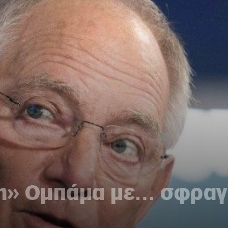
» Ομπάμα με… σφραγί