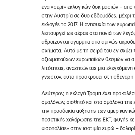
ένα «σερί» εκλογικών δοκιμασιών – από 
στην Αυστρία σε δυο εβδομάδες, μέχρι τις
εκλογές το 2017. Η ανησυχία των ευρωπα
λειτουργεί ως αέρας στα πανιά των λεγό
αθροίζονται άγαρμπα από αμιγώς ακροδε
σχήματα. Αυτό με τη σειρά του ενισχύει
αξιωματούχων ευρωπαϊκών θεσμών να απ
λιτότητας, αναζητώντας μια ελεγχόμενη 
γνωστόν, αυτό προσκρούει στη σθεναρή
Δεύτερον, η εκλογή Τραμπ έχει προκαλέ
ομολόγων, αισθητό και στα ομόλογα της
την προσδοκία αύξησης των αμερικανικώ
ποσοτικής χαλάρωσης της ΕΚΤ, φυγής κ
«ισοπαλίας» στην ισοτιμία ευρώ – δολαρί