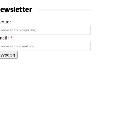
ewsletter
νομα:
mail:
*
Εγγραφή