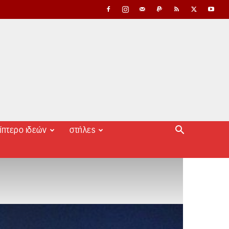
ίπτερο ιδεών
στήλες