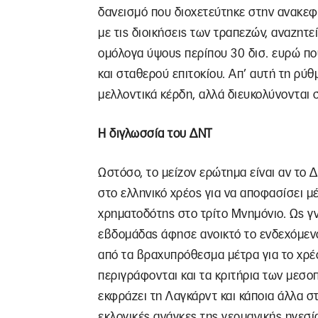
δανεισμό που διοχετεύτηκε στην ανακεφ
με τις διοικήσεις των τραπεζών, αναζητ
ομόλογα ύψους περίπου 30 δισ. ευρώ που
και σταθερού επιτοκίου. Απ’ αυτή τη ρύθ
μελλοντικά κέρδη, αλλά διευκολύνονται
Η διγλωσσία του ΔΝΤ
Ωστόσο, το μείζον ερώτημα είναι αν το 
στο ελληνικό χρέος για να αποφασίσει μ
χρηματοδότης στο τρίτο Μνημόνιο. Ως γ
εβδομάδας άφησε ανοικτό το ενδεχόμενο
από τα βραχυπρόθεσμα μέτρα για το χρέ
περιγράφονται και τα κριτήρια των μεσο
εκφράζει τη Λαγκάρντ και κάποια άλλα στ
εκλογικές ανάγκες της γερμανικής ηγεσί