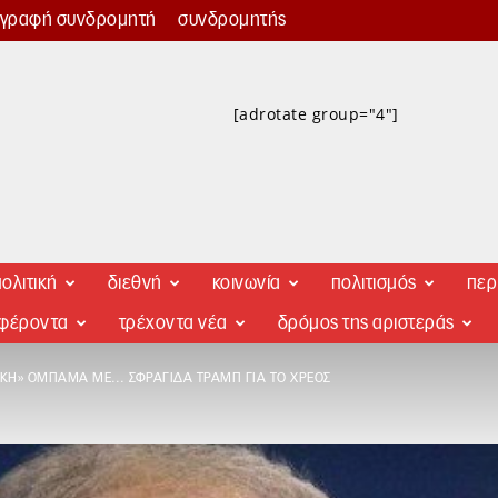
γγραφή συνδρομητή
συνδρομητής
[adrotate group="4"]
ολιτική
διεθνή
κοινωνία
πολιτισμός
περ
αφέροντα
τρέχοντα νέα
δρόμος της αριστεράς
ΚΗ» ΟΜΠΆΜΑ ΜΕ… ΣΦΡΑΓΊΔΑ ΤΡΑΜΠ ΓΙΑ ΤΟ ΧΡΈΟΣ