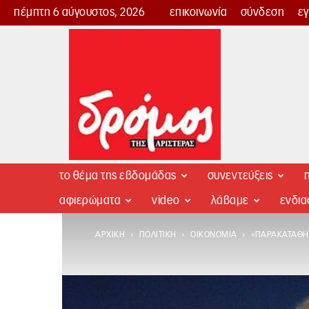
πέμπτη 6 αύγουστος, 2026
επικοινωνία
σύνδεση
ε
Δρόμος
της
Αριστεράς
το θέμα της εβδομάδας
συνεντεύξεις
π
αφιερώματα
video
λάβαμε
ενδι
ΑΡΧΙΚΉ
ΠΟΛΙΤΙΚΉ
ΟΙΚΟΝΟΜΊΑ
«ΠΑΡΑΚΑΤΑΘΉ