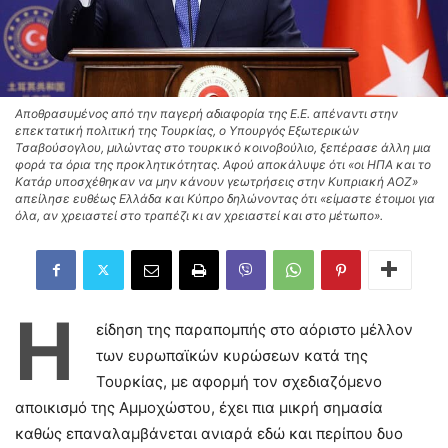
Αποθρασυμένος από την παγερή αδιαφορία της Ε.Ε. απέναντι στην
επεκτατική πολιτική της Τουρκίας, ο Υπουργός Εξωτερικών
Τσαβούσογλου, μιλώντας στο τουρκικό κοινοβούλιο, ξεπέρασε άλλη μια
φορά τα όρια της προκλητικότητας. Αφού αποκάλυψε ότι «οι ΗΠΑ και το
Κατάρ υποσχέθηκαν να μην κάνουν γεωτρήσεις στην Κυπριακή ΑΟΖ»
απείλησε ευθέως Ελλάδα και Κύπρο δηλώνοντας ότι «είμαστε έτοιμοι για
όλα, αν χρειαστεί στο τραπέζι κι αν χρειαστεί και στο μέτωπο».
Η
είδηση της παραπομπής στο αόριστο μέλλον
των ευρωπαϊκών κυρώσεων κατά της
Τουρκίας, με αφορμή τον σχεδιαζόμενο
αποικισμό της Αμμοχώστου, έχει πια μικρή σημασία
καθώς επαναλαμβάνεται ανιαρά εδώ και περίπου δυο