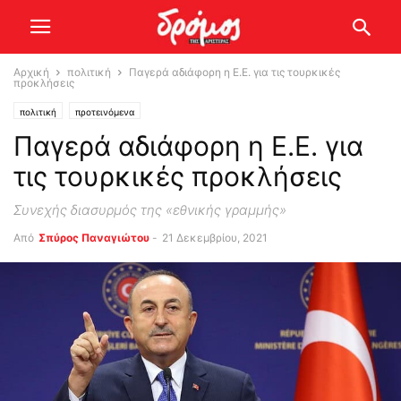
Αρχική
πολιτική
Παγερά αδιάφορη η Ε.Ε. για τις τουρκικές
προκλήσεις
πολιτική
προτεινόμενα
Παγερά αδιάφορη η Ε.Ε. για
τις τουρκικές προκλήσεις
Συνεχής διασυρμός της «εθνικής γραμμής»
Από
Σπύρος Παναγιώτου
-
21 Δεκεμβρίου, 2021