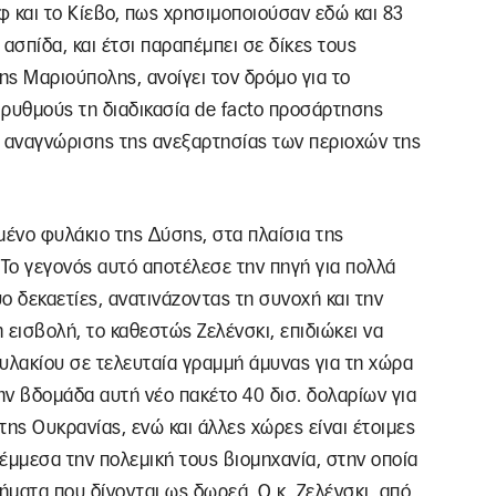
 και το Κίεβο, πως χρησιμοποιούσαν εδώ και 83
σπίδα, και έτσι παραπέμπει σε δίκες τους
ς Μαριούπολης, ανοίγει τον δρόμο για το
 ρυθμούς τη διαδικασία de facto προσάρτησης
ή αναγνώρισης της ανεξαρτησίας των περιοχών της
ένο φυλάκιο της Δύσης, στα πλαίσια της
Το γεγονός αυτό αποτέλεσε την πηγή για πολλά
ύο δεκαετίες, ανατινάζοντας τη συνοχή και την
 εισβολή, το καθεστώς Ζελένσκι, επιδιώκει να
λακίου σε τελευταία γραμμή άμυνας για τη χώρα
την βδομάδα αυτή νέο πακέτο 40 δισ. δολαρίων για
της Ουκρανίας, ενώ και άλλες χώρες είναι έτοιμες
 έμμεσα την πολεμική τους βιομηχανία, στην οποία
ματα που δίνονται ως δωρεά. Ο κ. Ζελένσκι, από