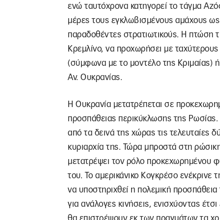
ενώ ταυτόχρονα κατηγορεί το τάγμα Αζόφ
μέρες τους εγκλωβισμένους αμάχους ως α
παραδοθέντες στρατιωτικούς. Η πτώση τη
Κρεμλίνο, να προχωρήσει με ταχύτερους
(σύμφωνα με το μοντέλο της Κριμαίας) 
Αν. Ουκρανίας.
Η Ουκρανία μετατρέπεται σε προκεχωρημ
προσπάθειας περικύκλωσης της Ρωσίας. 
από τα δεινά της χώρας τις τελευταίες δ
κυριαρχία της. Τώρα μπροστά στη ρώσικη
μετατρέψει τον ρόλο προκεχωρημένου φυ
του. Το αμερικάνικο Κογκρέσο ενέκρινε 
να υποστηριχθεί η πολεμική προσπάθεια 
για ανάλογες κινήσεις, ενισχύοντας έτσι
θα επιστρέψουν εκ των πραγμάτων τα χρή