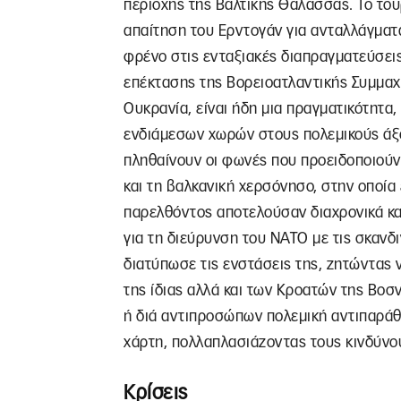
περιοχής της Βαλτικής Θάλασσας. Το του
απαίτηση του Ερντογάν για ανταλλάγματα 
φρένο στις ενταξιακές διαπραγματεύσεις
επέκτασης της Βορειοατλαντικής Συμμαχ
Ουκρανία, είναι ήδη μια πραγματικότητα
ενδιάμεσων χωρών στους πολεμικούς άξ
πληθαίνουν οι φωνές που προειδοποιούν
και τη βαλκανική χερσόνησο, στην οποία 
παρελθόντος αποτελούσαν διαχρονικά κα
για τη διεύρυνση του ΝΑΤΟ με τις σκανδι
διατύπωσε τις ενστάσεις της, ζητώντας
της ίδιας αλλά και των Κροατών της Βοσν
ή διά αντιπροσώπων πολεμική αντιπαρά
χάρτη, πολλαπλασιάζοντας τους κινδύνο
Κρίσεις