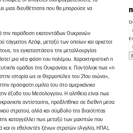
υς μιας διευθέτησης που θα μπορούσε να
n
Ό
τά την παράδοση εκατοντάδων Ουκρανών
E
ού τάγματος Αζόφ, μεταξύ των οποίων και αρκετοί
τους, τις εγκαταστάσεις της μεταλλουργίας
οτεί μια νέα φάση του πολέμου. Χαρακτηριστική η
υτικής ομάδας της Ουκρανίας κ. Ποντόλιακ πως «η
στην ιστορία ως οι Θερμοπύλες του 21ου αιώνα»,
στην πρόσφατη ομιλία του στο αμερικάνικο
την έξοδο του Μεσολογγίου. Η αλήθεια είναι πως
υκρανικής αντίστασης, προβλήθηκε σε διεθνή μέσα
ικού στρατού, αλλά και σύμβολο της βιαιότητας
 της καταγγέλλει πως μεταξύ των μαχητών που
λά και οι εθελοντές ξένων στρατών (Αγγλία, ΗΠΑ),