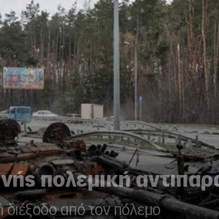
θνής πολεμική αντιπα
ή διέξοδο από τον πόλεμο