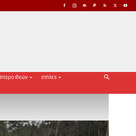
ίπτερο ιδεών
στήλες