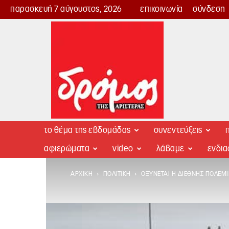
παρασκευή 7 αύγουστος, 2026
επικοινωνία
σύνδεση
Δρόμος
της
Αριστεράς
το θέμα της εβδομάδας
συνεντεύξεις
π
αφιερώματα
video
λάβαμε
ενδι
ΑΡΧΙΚΉ
ΠΟΛΙΤΙΚΉ
ΟΞΎΝΕΤΑΙ Η ΔΙΕΘΝΉΣ ΠΟΛΕΜ