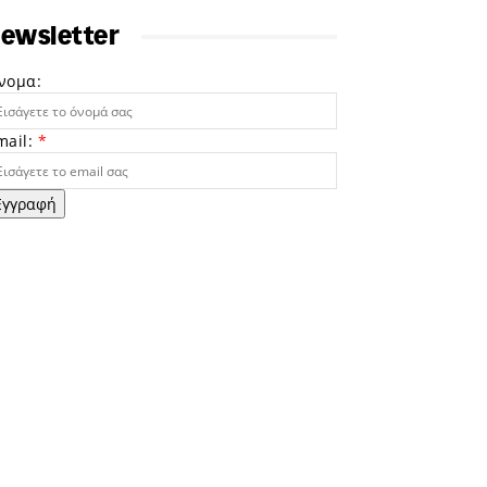
ewsletter
νομα:
mail:
*
Εγγραφή