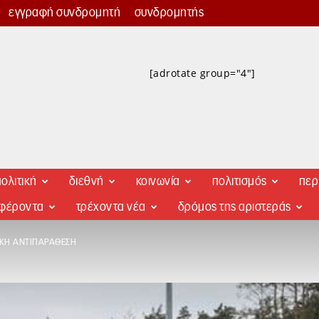
εγγραφή συνδρομητή
συνδρομητής
[adrotate group="4"]
ολιτική
διεθνή
κοινωνία
πολιτισμός
περ
αφέροντα
τρέχοντα νέα
δρόμος της αριστεράς
ΙΚΉ ΑΝΤΙΠΑΡΆΘΕΣΗ