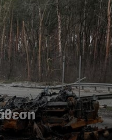
ράθεση