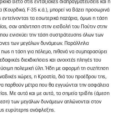
ρκικό βέτο στις ενταξιακές διαπραγματεύσεις και η
(Κουρδικό, F-35 κ.ά.), μπορεί να βάζει προσωρινά
 εντείνοντας τα εσωτερικά παζάρια, όμως η τάση
ίας, σαν απάντηση στην εισβολή του Πούτιν στην
, που ενισχύει την τάση συστράτευσης όλων των
ονες των μεγάλων δυνάμεων. Παράλληλα
 πως η τάση για πόλεμο, πιθανά να συμπαρασύρει
εδαφικές διεκδικήσεις και ανοιχτές πληγές του
ύσιμη πολεμική ύλη. Ήδη με αφορμή τη συζήτηση
ναβικές χώρες, η Κροατία, διά του προέδρου της,
 να παρθούν μέτρα που θα εγγυώνται την ασφάλεια
ίας. Με αυτά και με αυτά, τα σημεία τριβής (άμεση
θεση) των μεγάλων δυνάμεων απλώνονται στον
υς ευρύτερης ανάφλεξης.