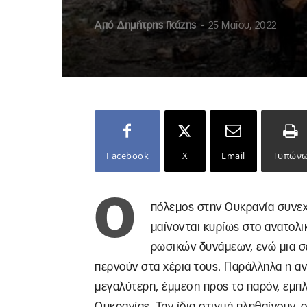
Από
Δημήτρης Γκάζης
-
25 Μαΐου, 2022
Facebook
X
Email
Τυπών
Ο
πόλεμος στην Ουκρανία συνεχί
μαίνονται κυρίως στο ανατολ
ρωσικών δυνάμεων, ενώ μια σ
περνούν στα χέρια τους. Παράλληλα η αν
μεγαλύτερη, έμμεση προς το παρόν, εμ
Ουκρανίας. Την ίδια στιγμή πληθαίνουν, 