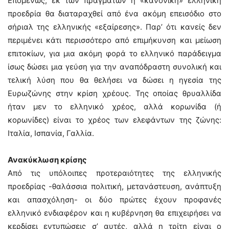
Επομένως, εκ των πραγμάτων η «κανονική» ελληνική
προεδρία θα διαταραχθεί από ένα ακόμη επεισόδιο στο
σήριαλ της ελληνικής «εξαίρεσης». Παρ’ ότι κανείς δεν
περιμένει κάτι περισσότερο από επιμήκυνση και μείωση
επιτοκίων, για μια ακόμη φορά το ελληνικό παράδειγμα
ίσως δώσει μια γεύση για την αναπόδραστη συνολική και
τελική λύση που θα θελήσει να δώσει η ηγεσία της
Ευρωζώνης στην κρίση χρέους. Της οποίας θρυαλλίδα
ήταν μεν το ελληνικό χρέος, αλλά κορωνίδα (ή
κορωνίδες) είναι το χρέος των ελεφάντων της ζώνης:
Ιταλία, Ισπανία, Γαλλία.
Ανακύκλωση κρίσης
Από τις υπόλοιπες προτεραιότητες της ελληνικής
προεδρίας -θαλάσσια πολιτική, μετανάστευση, ανάπτυξη
και απασχόληση- οι δύο πρώτες έχουν προφανές
ελληνικό ενδιαφέρον και η κυβέρνηση θα επιχειρήσει να
κερδίσει εντυπώσεις σ’ αυτές, αλλά η τρίτη είναι ο