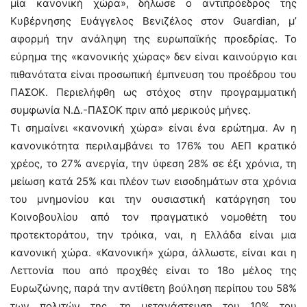
μία κανονική χώρα», δήλωσε ο αντιπρόεδρος της
Kυβέρνησης Ευάγγελος Βενιζέλος στον Guardian, μ’
αφορμή την ανάληψη της ευρωπαϊκής προεδρίας. Το
εύρημα της «κανονικής χώρας» δεν είναι καινούργιο και
πιθανότατα είναι προσωπική έμπνευση του προέδρου του
ΠΑΣΟΚ. Περιελήφθη ως στόχος στην προγραμματική
συμφωνία Ν.Δ.-ΠΑΣΟΚ πριν από μερικούς μήνες.
Τι σημαίνει «κανονική χώρα» είναι ένα ερώτημα. Αν η
κανονικότητα περιλαμβάνει το 176% του ΑΕΠ κρατικό
χρέος, το 27% ανεργία, την ύφεση 28% σε έξι χρόνια, τη
μείωση κατά 25% και πλέον των εισοδημάτων στα χρόνια
του μνημονίου και την ουσιαστική κατάργηση του
Kοινοβουλίου από τον πραγματικό νομοθέτη του
προτεκτοράτου, την τρόικα, ναι, η Ελλάδα είναι μια
κανονική χώρα. «Κανονική» χώρα, άλλωστε, είναι και η
Λεττονία που από προχθές είναι το 18ο μέλος της
Ευρωζώνης, παρά την αντίθετη βούληση περίπου του 58%
των πολιτών της, τη μετανάστευση του 10% του