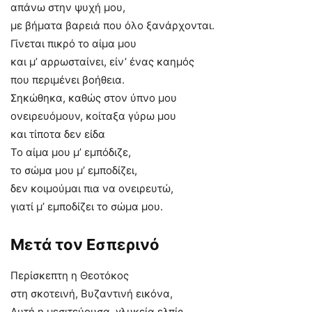
απάνω στην ψυχή μου,
με βήματα βαρειά που όλο ξανάρχονται.
Γίνεται πικρό το αίμα μου
και μ’ αρρωσταίνει, είν’ ένας καημός
που περιμένει βοήθεια.
Σηκώθηκα, καθώς στον ύπνο μου
ονειρευόμουν, κοίταξα γύρω μου
και τίποτα δεν είδα
Το αίμα μου μ’ εμπόδιζε,
το σώμα μου μ’ εμποδίζει,
δεν κοιμούμαι πια να ονειρευτώ,
γιατί μ’ εμποδίζει το σώμα μου.
Μετά τον Εσπερινό
Περίσκεπτη η Θεοτόκος
στη σκοτεινή, Βυζαντινή εικόνα,
Αυτή η μεσιτεύουσα, γλυκεία ελπίς,