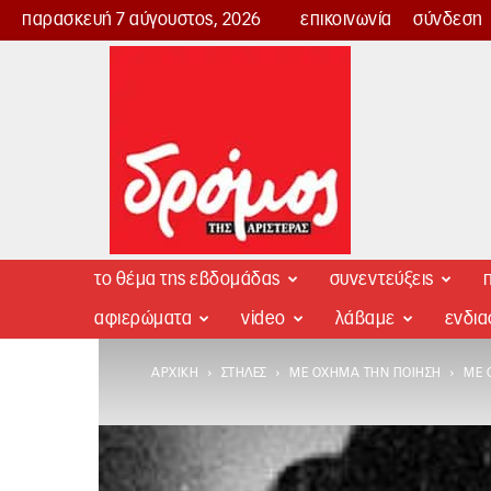
παρασκευή 7 αύγουστος, 2026
επικοινωνία
σύνδεση
Δρόμος
της
Αριστεράς
το θέμα της εβδομάδας
συνεντεύξεις
π
αφιερώματα
video
λάβαμε
ενδι
ΑΡΧΙΚΉ
ΣΤΉΛΕΣ
ΜΕ ΌΧΗΜΑ ΤΗΝ ΠΟΊΗΣΗ
ΜΕ 