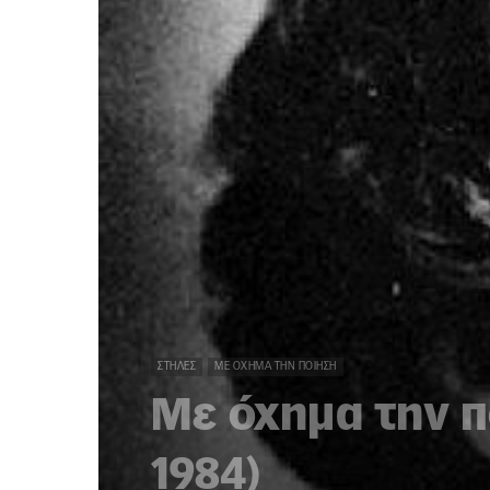
ΣΤΉΛΕΣ
ΜΕ ΌΧΗΜΑ ΤΗΝ ΠΟΊΗΣΗ
Με όχημα την π
1984)