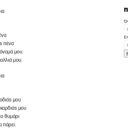
n
ια
Ό
ένα
E
ς πένα
όνομά μου
μαλλιά μου.
ια
ποδιάς μου
 καρδιάς μου
το θυμάρι
α πάρει.