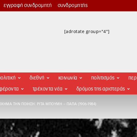
εγγραφή συνδρομητή
συνδρομητής
[adrotate group="4"]
ολιτική
διεθνή
κοινωνία
πολιτισμός
περ
αφέροντα
τρέχοντα νέα
δρόμος της αριστεράς
ΌΧΗΜΑ ΤΗΝ ΠΟΊΗΣΗ: ΡΊΤΑ ΜΠΟΎΜΗ – ΠΑΠΆ (1906-1984)