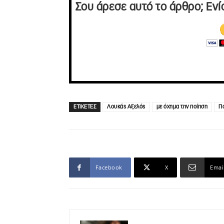
Σου άρεσε αυτό το άρθρο; Ενί
ΕΤΙΚΕΤΕΣ
Λουκάς Αξελός
με όχημα την ποίηση
Π
Facebook
X
Emai