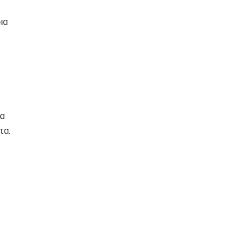
ια
ρα
τα.