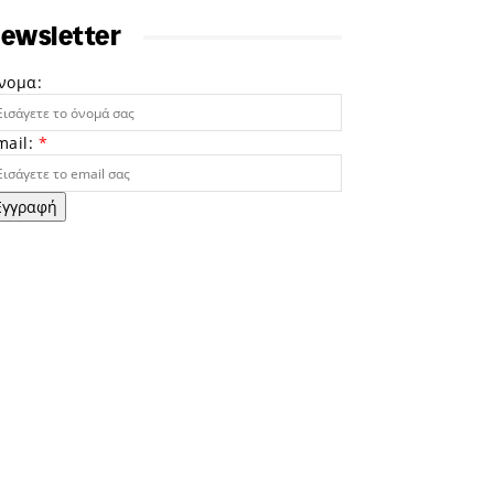
ewsletter
νομα:
mail:
*
Εγγραφή