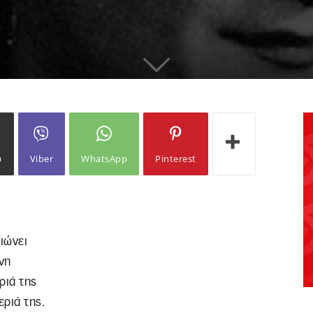
ω
Viber
WhatsApp
Pinterest
ιώνει
νη
ριά της
εριά της.