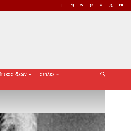
ίπτερο ιδεών
στήλες