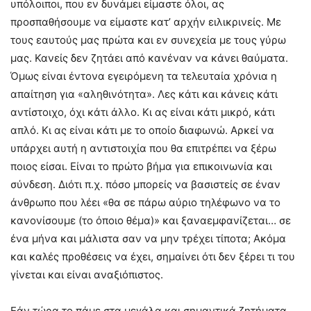
υπόλοιποι, που εν δυνάμει είμαστε όλοι, ας
προσπαθήσουμε να είμαστε κατ’ αρχήν ειλικρινείς. Με
τους εαυτούς μας πρώτα και εν συνεχεία με τους γύρω
μας. Κανείς δεν ζητάει από κανέναν να κάνει θαύματα.
Όμως είναι έντονα εγειρόμενη τα τελευταία χρόνια η
απαίτηση για «αληθινότητα». Λες κάτι και κάνεις κάτι
αντίστοιχο, όχι κάτι άλλο. Κι ας είναι κάτι μικρό, κάτι
απλό. Κι ας είναι κάτι με το οποίο διαφωνώ. Αρκεί να
υπάρχει αυτή η αντιστοιχία που θα επιτρέπει να ξέρω
ποιος είσαι. Είναι το πρώτο βήμα για επικοινωνία και
σύνδεση. Διότι π.χ. πόσο μπορείς να βασιστείς σε έναν
άνθρωπο που λέει «θα σε πάρω αύριο τηλέφωνο να το
κανονίσουμε (το όποιο θέμα)» και ξαναεμφανίζεται… σε
ένα μήνα και μάλιστα σαν να μην τρέχει τίποτα; Ακόμα
και καλές προθέσεις να έχει, σημαίνει ότι δεν ξέρει τι του
γίνεται και είναι αναξιόπιστος.
Εάν τώρα το πάμε στα μεγάλα και σημαντικά ζητήματα,