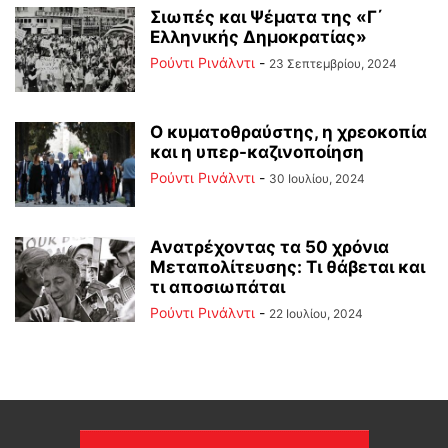
Σιωπές και Ψέματα της «Γ΄
Ελληνικής Δημοκρατίας»
Ρούντι Ρινάλντι
-
23 Σεπτεμβρίου, 2024
Ο κυματοθραύστης, η χρεοκοπία
και η υπερ-καζινοποίηση
Ρούντι Ρινάλντι
-
30 Ιουλίου, 2024
Ανατρέχοντας τα 50 χρόνια
Μεταπολίτευσης: Τι θάβεται και
τι αποσιωπάται
Ρούντι Ρινάλντι
-
22 Ιουλίου, 2024