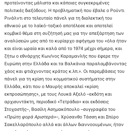
προτείνοντας μάλιστα και κάποιες συγκεκριμένες
πολιτικές διεξόδους. Η προβληματική που έβαλε ο Ρούντι
Ρινάλντι στο τελευταίο πάνελ για τη διαλεκτική του
εθνικού με το λαϊκό-ταξικό αποτέλεσε και αποτελεί
κομβικό θέμα στη συζήτησή μας για την απεξάρτηση των
αναλύσεών μας από το κυρίαρχο αφήγημα του «όλα ήταν
και είναι ωραία και καλά από το 1974 μέχρι σήμερα, και
ζήτω ο εθνάρχης Κων/νος Καραμανλής που έφερε την
Ευρώπη στην Ελλάδα και τα Βαλκάνια παραλαμβάνοντας
χάος και φτιάχνοντας κράτος κ.λπ.». Οι παρεμβάσεις του
πάνελ για τη κρίση του κομματικού συστήματος στην
Ελλάδα, κάτι που ο Μαυρής αποκαλεί «κρίση
εκπροσώπησης», με τους Λουκά Αξελό –εκδότη και
αρχισυντάκτη, περιοδικό «Τετράδια» και εκδόσεις
Στοχαστής–, Βασίλη Ασημακόπουλο –συγγραφέα του
«
Πρώτη φορά Αριστερά»–,
Χρύσανθο Τάσση και Σπύρο
Σακελλαρόπουλο αλλά και άλλων διαννοουμένων, ήταν