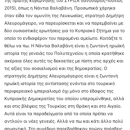
της πρώτης κυβέρνησης του ΣΥΡΙΖΑ (Ιανουάριος-Ιούλιος
2015), όπως η Νάντια Βαλαβάνη. Προσωπικά χάρηκα
όταν είδα τον αμυνίτη της Λευκωσίας, στρατηγό Δημήτρη
Αλευρομάγειρο, να παρευρίσκεται και να παρεμβαίνει με
δύο ουσιαστικές ερωτήσεις για το Κυπριακό ζήτημα για το
οποίο το ενδιαφέρον του παραμένει αμείωτο. Κοιτάξτε τι
θέλω να πω. Η Νάντια Βαλαβάνη είναι η ζωντανή ηρωϊκή
ιστορία της γενειάς του Πολυτεχνείου η οποία κρατήθηκε
ακέραια όλες αυτές τις δεκαετίες με πίστη στις αρχές και
τις αξίες του σοσιαλισμού και της δημοκρατίας. Ο
στρατηγός Δημήτρης Αλευρομάγειρος είναι η ζωντανή
ηρωϊκή ιστορία της αντίστασης ενάντια στο τουρκικό
περιφερειακό ιμπεριαλισμό όχι μόνο στο έδαφος της
Κυπριακής Δημοκρατίας του οποίου υπεραμύνθηκε, αλλά
και στις βλέψεις της Τουρκίας στη Θράκη και στο Αιγαίο.
Αυτά είναι τα παραδείγματα από τα οποία πρέπει να
αντλούν οι νέες γενειές. Αλλά να πω και κάτι άλλο πολύ
σημαντικό. Στο συνέδριο παρεβρέθηκαν πρώην πρέσβεις