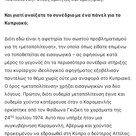
Και γιατί ανοίξατε το συνέδριο με ένα πάνελ για το
Κυπριακό;
Διότι εδώ είναι η αφετηρία του σωστού προβληματισμού
για τη «μεταπολίτευση», την οποία όπως είδατε επιμένω
να τοποθετείται σε εισαγωγικά – ας αφήσουμε κατά
μέρος το γεγονός ότι τα περισσότερα συνέδρια στήριξης
του κυρίαρχου ιδεολογικού αφηγήματος εξοβέλισαν
παντελώς το θέμα χωρίς ούτε μια αναφορά στο Κυπριακό.
Ο όρος «μεταπολίτευση» χρήζει εισαγωγικών για δύο
λόγους. Πρώτον, διότι ουδεμία μεταπολίτευση έγινε και
ουδεμία χούντα κατέρρευσε όταν ο Καραμανλής
ορκίστηκε από τον Φαίδωνα Γκιζίκη τα χαράματα της
ης
24
Ιουλίου 1974. Αυτό που υπήρξε ήταν μια
συγκυβέρνηση
Καραμανλή, Αβέρωφ και χούντας
προκειμένου να εδραιωθεί στη Κύπρο ο δεύτερος Αττίλας.