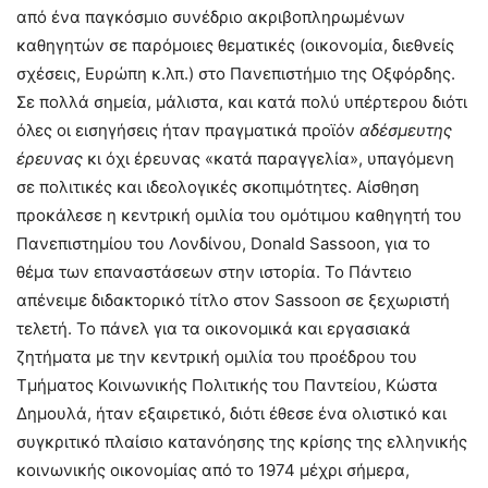
από ένα παγκόσμιο συνέδριο ακριβοπληρωμένων
καθηγητών σε παρόμοιες θεματικές (οικονομία, διεθνείς
σχέσεις, Ευρώπη κ.λπ.) στο Πανεπιστήμιο της Οξφόρδης.
Σε πολλά σημεία, μάλιστα, και κατά πολύ υπέρτερου διότι
όλες οι εισηγήσεις ήταν πραγματικά προϊόν
αδέσμευτης
έρευνας
κι όχι έρευνας «κατά παραγγελία», υπαγόμενη
σε πολιτικές και ιδεολογικές σκοπιμότητες. Αίσθηση
προκάλεσε η κεντρική ομιλία του ομότιμου καθηγητή του
Πανεπιστημίου του Λονδίνου, Donald Sassoon, για το
θέμα των επαναστάσεων στην ιστορία. Το Πάντειο
απένειμε διδακτορικό τίτλο στον Sassoon σε ξεχωριστή
τελετή. Το πάνελ για τα οικονομικά και εργασιακά
ζητήματα με την κεντρική ομιλία του προέδρου του
Τμήματος Κοινωνικής Πολιτικής του Παντείου, Κώστα
Δημουλά, ήταν εξαιρετικό, διότι έθεσε ένα ολιστικό και
συγκριτικό πλαίσιο κατανόησης της κρίσης της ελληνικής
κοινωνικής οικονομίας από το 1974 μέχρι σήμερα,