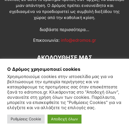
μιαν απάντηση. Ο Δρόμος πρέπει ενσυνείδητα και
σχεδιασμένα να προσδιοριστεί ως συμβολή διεξόδου της
χώρας από την καθολική κρίση.
διαβάστε περισσότερα...
Επικοινωνία:
info@edromos.gr
ΑΚΟΛΟΥΘΗΣΕ ΜΑΣ
Ο Δρόμος χρησιμοποιεί cookies
Χρησιμοποιούμε cookies στην ιστοσελίδα μας για να
βελτιώσουμε την εμπειρία περιήγησης και να
καταγράφουμε τις προτιμήσεις σας όταν επισκέπτεστε
ξανά το edromos.gr. Κλικάροντας στο "Αποδοχή όλων",
συναινείτε στη χρήση όλων των cookies. Παρόλαυτα,
Εγγραφή συνδρομητή
Πολιτική
Διεθνή
Κοινωνία
μπορείτε να επισκεφθείτε τις "Ρυθμίσεις Cookies" για να
ελέγξετε και να αλλάξετε τις επιλογές σας.
Πολιτισμός
Αφιερώματα
Ρυθμίσεις Cookie
Αποδοχή όλων
© Δρόμος της Αριστεράς