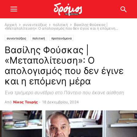
Αρχική
συνεντεύξεις
πολιτική
Βασίλης Φούσκας |
«Μεταπολίτευση»: Ο απολογισμός που δεν έγινε και η επόμενη...
συνεντεύξεις
πολιτική
προτεινόμενα
Βασίλης Φούσκας |
«Μεταπολίτευση»: Ο
απολογισμός που δεν έγινε
και η επόμενη μέρα
Ένα τριήμερο συνέδριο στο Πάντειο που έκανε αίσθηση
Από
Νίκος Ταυρής
-
18 Δεκεμβρίου, 2024