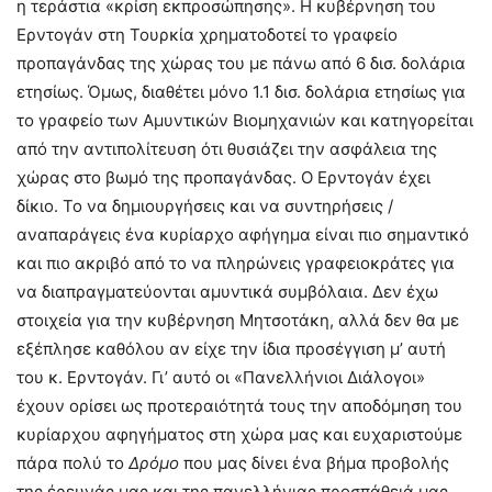
η τεράστια «κρίση εκπροσώπησης». Η κυβέρνηση του
Ερντογάν στη Τουρκία χρηματοδοτεί το γραφείο
προπαγάνδας της χώρας του με πάνω από 6 δισ. δολάρια
ετησίως. Όμως, διαθέτει μόνο 1.1 δισ. δολάρια ετησίως για
το γραφείο των Αμυντικών Βιομηχανιών και κατηγορείται
από την αντιπολίτευση ότι θυσιάζει την ασφάλεια της
χώρας στο βωμό της προπαγάνδας. Ο Ερντογάν έχει
δίκιο. Το να δημιουργήσεις και να συντηρήσεις /
αναπαράγεις ένα κυρίαρχο αφήγημα είναι πιο σημαντικό
και πιο ακριβό από το να πληρώνεις γραφειοκράτες για
να διαπραγματεύονται αμυντικά συμβόλαια. Δεν έχω
στοιχεία για την κυβέρνηση Μητσοτάκη, αλλά δεν θα με
εξέπλησε καθόλου αν είχε την ίδια προσέγγιση μ’ αυτή
του κ. Ερντογάν. Γι’ αυτό οι «Πανελλήνιοι Διάλογοι»
έχουν ορίσει ως προτεραιότητά τους την αποδόμηση του
κυρίαρχου αφηγήματος στη χώρα μας και ευχαριστούμε
πάρα πολύ το
Δρόμο
που μας δίνει ένα βήμα προβολής
της έρευνάς μας και της πανελλήνιας προσπάθειά μας.