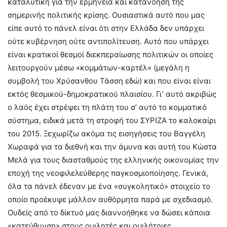
καταλυτική για την ερμηνεία και κατανόηση της
σημερινής πολιτικής κρίσης. Ουσιαστικά αυτό που μας
είπε αυτό το πάνελ είναι ότι στην Ελλάδα δεν υπάρχει
ούτε κυβέρνηση ούτε αντιπολίτευση. Αυτό που υπάρχει
είναι κρατικοί θεσμοί διεκπεραίωσης πολιτικών οι οποίες
λειτουργούν μέσω «κομμάτων-καρτέλ» (μεγάλη η
συμβολή του Χρύσανθου Τάσση εδώ) και που είναι είναι
εκτός θεσμικού-δημοκρατικού πλαισίου. Γι’ αυτό ακριβώς
ο λαός έχει στρέψει τη πλάτη του σ’ αυτό το κομματικό
σύστημα, ειδικά μετά τη στροφή του ΣΥΡΙΖΑ το καλοκαίρι
του 2015. Ξεχωρίζω ακόμα τις εισηγήσεις του Βαγγέλη
Χωραφά για τα διεθνή και την άμυνα και αυτή του Κώστα
Μελά για τους διασταθμούς της ελληνικής οικονομίας την
εποχή της νεοφιλελεύθερης παγκοσμιοποίησης. Γενικά,
όλα τα πάνελ έδεναν με ένα «συγκολητικό» στοιχείο το
οποίο προέκυψε μάλλον αυθόρμητα παρά με σχεδιασμό.
Ουδείς από το δίκτυό μας διαννοήθηκε να δώσει κάποια
«κατεύθυνση» στους ομιλητές και ομιλήτριες.