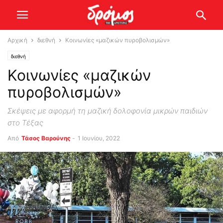
Αρχική
διεθνή
Κοινωνίες «μαζικών πυροβολισμών»
διεθνή
Κοινωνίες «μαζικών
πυροβολισμών»
Σκέψεις με αφορμή τη μαζική δολοφονία μικρών παιδιών
στο Τέξας
Από
Τάσος Βαρούνης
-
1 Ιουνίου, 2022