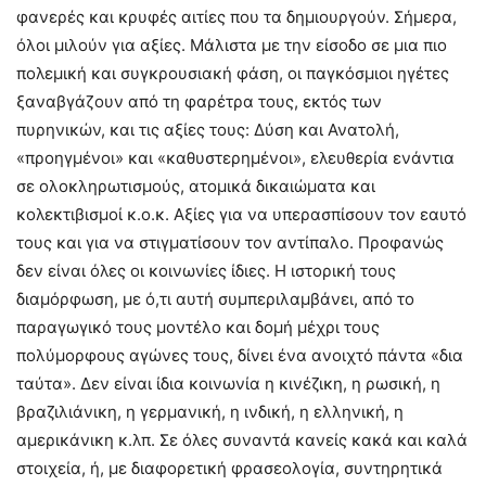
φανερές και κρυφές αιτίες που τα δημιουργούν. Σήμερα,
όλοι μιλούν για αξίες. Μάλιστα με την είσοδο σε μια πιο
πολεμική και συγκρουσιακή φάση, οι παγκόσμιοι ηγέτες
ξαναβγάζουν από τη φαρέτρα τους, εκτός των
πυρηνικών, και τις αξίες τους: Δύση και Ανατολή,
«προηγμένοι» και «καθυστερημένοι», ελευθερία ενάντια
σε ολοκληρωτισμούς, ατομικά δικαιώματα και
κολεκτιβισμοί κ.ο.κ. Αξίες για να υπερασπίσουν τον εαυτό
τους και για να στιγματίσουν τον αντίπαλο. Προφανώς
δεν είναι όλες οι κοινωνίες ίδιες. Η ιστορική τους
διαμόρφωση, με ό,τι αυτή συμπεριλαμβάνει, από το
παραγωγικό τους μοντέλο και δομή μέχρι τους
πολύμορφους αγώνες τους, δίνει ένα ανοιχτό πάντα «δια
ταύτα». Δεν είναι ίδια κοινωνία η κινέζικη, η ρωσική, η
βραζιλιάνικη, η γερμανική, η ινδική, η ελληνική, η
αμερικάνικη κ.λπ. Σε όλες συναντά κανείς κακά και καλά
στοιχεία, ή, με διαφορετική φρασεολογία, συντηρητικά