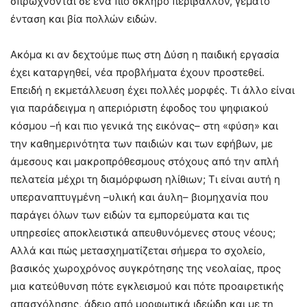
σπρώχνονται σε ένα πιο σκληρό περιβάλλον, γεμάτο
ένταση και βία πολλών ειδών.
Ακόμα κι αν δεχτούμε πως στη Δύση η παιδική εργασία
έχει καταργηθεί, νέα προβλήματα έχουν προστεθεί.
Επειδή η εκμετάλλευση έχει πολλές μορφές. Τι άλλο είναι
για παράδειγμα η απεριόριστη έφοδος του ψηφιακού
κόσμου –ή και πιο γενικά της εικόνας– στη «φύση» και
την καθημερινότητα των παιδιών και των εφήβων, με
άμεσους και μακροπρόθεσμους στόχους από την απλή
πελατεία μέχρι τη διαμόρφωση ηλίθιων; Τι είναι αυτή η
υπεραναπτυγμένη –υλική και άυλη– βιομηχανία που
παράγει όλων των ειδών τα εμπορεύματα και τις
υπηρεσίες αποκλειστικά απευθυνόμενες στους νέους;
Αλλά και πώς μετασχηματίζεται σήμερα το σχολείο,
βασικός χωροχρόνος συγκρότησης της νεολαίας, προς
μια κατεύθυνση πότε εγκλεισμού και πότε προαιρετικής
απασχόλησης, άδειο από μορφωτικά ιδεώδη και με τη