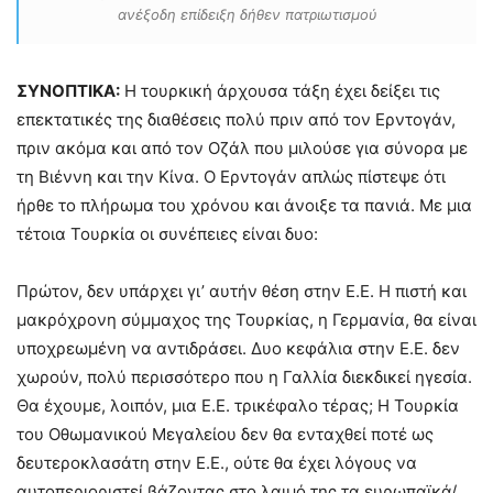
ανέξοδη επίδειξη δήθεν πατριωτισμού
ΣΥΝΟΠΤΙΚΑ:
Η τουρκική άρχουσα τάξη έχει δείξει τις
επεκτατικές της διαθέσεις πολύ πριν από τον Ερντογάν,
πριν ακόμα και από τον Οζάλ που μιλούσε για σύνορα με
τη Βιέννη και την Κίνα. Ο Ερντογάν απλώς πίστεψε ότι
ήρθε το πλήρωμα του χρόνου και άνοιξε τα πανιά. Με μια
τέτοια Τουρκία οι συνέπειες είναι δυο:
Πρώτον, δεν υπάρχει γι’ αυτήν θέση στην Ε.Ε. Η πιστή και
μακρόχρονη σύμμαχος της Τουρκίας, η Γερμανία, θα είναι
υποχρεωμένη να αντιδράσει. Δυο κεφάλια στην Ε.Ε. δεν
χωρούν, πολύ περισσότερο που η Γαλλία διεκδικεί ηγεσία.
Θα έχουμε, λοιπόν, μια Ε.Ε. τρικέφαλο τέρας; Η Τουρκία
του Οθωμανικού Μεγαλείου δεν θα ενταχθεί ποτέ ως
δευτεροκλασάτη στην Ε.Ε., ούτε θα έχει λόγους να
αυτοπεριοριστεί βάζοντας στο λαιμό της τα ευρωπαϊκά/