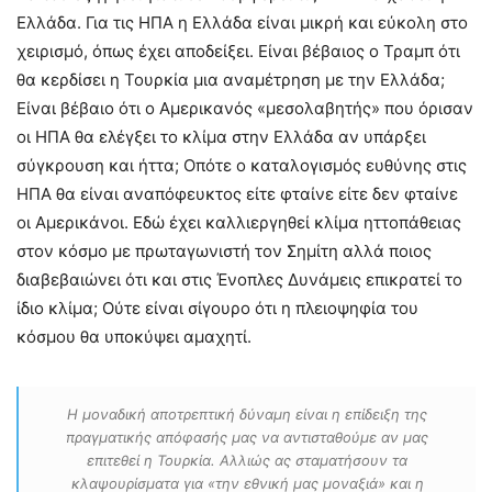
Ελλάδα. Για τις ΗΠΑ η Ελλάδα είναι μικρή και εύκολη στο
χειρισμό, όπως έχει αποδείξει. Είναι βέβαιος ο Τραμπ ότι
θα κερδίσει η Τουρκία μια αναμέτρηση με την Ελλάδα;
Είναι βέβαιο ότι ο Αμερικανός «μεσολαβητής» που όρισαν
οι ΗΠΑ θα ελέγξει το κλίμα στην Ελλάδα αν υπάρξει
σύγκρουση και ήττα; Οπότε ο καταλογισμός ευθύνης στις
ΗΠΑ θα είναι αναπόφευκτος είτε φταίνε είτε δεν φταίνε
οι Αμερικάνοι. Εδώ έχει καλλιεργηθεί κλίμα ηττοπάθειας
στον κόσμο με πρωταγωνιστή τον Σημίτη αλλά ποιος
διαβεβαιώνει ότι και στις Ένοπλες Δυνάμεις επικρατεί το
ίδιο κλίμα; Ούτε είναι σίγουρο ότι η πλειοψηφία του
κόσμου θα υποκύψει αμαχητί.
Η μοναδική αποτρεπτική δύναμη είναι η επίδειξη της
πραγματικής απόφασής μας να αντισταθούμε αν μας
επιτεθεί η Τουρκία. Αλλιώς ας σταματήσουν τα
κλαψουρίσματα για «την εθνική μας μοναξιά» και η