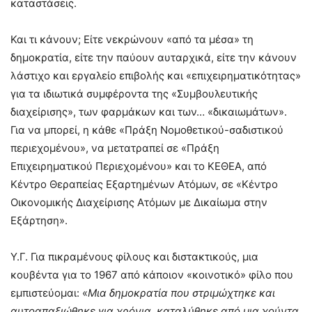
καταστάσεις.
Και τι κάνουν; Είτε νεκρώνουν «από τα μέσα» τη
δημοκρατία, είτε την παύουν αυταρχικά, είτε την κάνουν
λάστιχο και εργαλείο επιβολής και «επιχειρηματικότητας»
για τα ιδιωτικά συμφέροντα της «Συμβουλευτικής
διαχείρισης», των φαρμάκων και των… «δικαιωμάτων».
Για να μπορεί, η κάθε «Πράξη Νομοθετικού-σαδιστικού
περιεχομένου», να μετατραπεί σε «Πράξη
Επιχειρηματικού Περιεχομένου» και το ΚΕΘΕΑ, από
Κέντρο Θεραπείας Εξαρτημένων Ατόμων, σε «Κέντρο
Οικονομικής Διαχείρισης Ατόμων με Δικαίωμα στην
Εξάρτηση».
Υ.Γ. Για πικραμένους φίλους και διστακτικούς, μια
κουβέντα για το 1967 από κάποιον «κοινοτικό» φίλο που
εμπιστεύομαι: «
Μια δημοκρατία που στριμώχτηκε και
αυτοαπαξιώθηκε για χρόνια, καταλύθηκε από μια χούντα