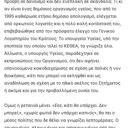
προέβη σε δανεισμό και δεν ενεπλάκη σε σκάνδαλα; Τι κι
αν είναι ένας δημόσιος οργανισμός υγείας, που από το
1995 καθιέρωσε ετήσιο δημόσιο απολογισμό, ελέγχεται
από ορκωτούς λογιστές και η πολύ καλή κατάστασή του,
επιβεβαιώθηκε από τον πρόσφατο έλεγχο του Γενικού
Λογιστηρίου του Κράτους; Το υπουργείο Υγείας, υπό την
εποπτεία του οποίου τελεί το ΚΕΘΕΑ, τα γνώριζε όλα.
Άλλωστε, ο υπουργός Υγείας, παραδέχτηκε σε
εκπροσώπους του Οργανισμού, ότι δεν αφήνει
υπονοούμενα κακοδιαχείρισης σε σχέση με παλιές ή νυν
διοικήσεις, κάτι που μπορεί να εκληφθεί και ως
αναδίπλωση σε σχέση με το ηθικό σκέλος του ζητήματος
ή ακόμα και για την προβαλλόμενη ουσία του.
Όμως η ρετσινιά μένει. «
Εεε, κάτι θα υπάρχει. Δεν
μπορεί
;», «
χωρίς φωτιά δεν υπάρχει καπνός
», θα πει ο
μέσος πολίτης που δε θέλει να γνωρίζει λεπτομέρειες. Ο
ρημαγμένος, πληγωμένος και αποκαμωμένος από την