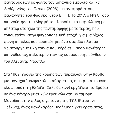
φαντασμάτων με φόντο τον ισπανικό εμφύλιο και «
Ο
Λαβύρινθος του Πάνα
» (2006), με αναφορά στους
φαλαγγίτες του Φράνκο, στον Β΄ ΠΠ. Το 2017, ο Ντελ Τόρο
σκηνοθέτησε τη «Μορφή του Νερού», μια παραλλαγή με
σπλάτερ στοιχεία της πεντάμορφης με το τέρας, που
τοποθετείται στην ψυχροπολεμική εποχή, για μια δίχως
φωνή κοπέλα, που ερωτεύτηκε ένα αμφίβιο πλάσμα,
αριστουργηματική ταινία που κέρδισε Όσκαρ καλύτερης
σκηνοθεσίας, καλύτερης ταινίας και μουσικής σύνθεσης
του Αλεξάντρ Ντεσπλά.
Στα 1962, χρονιά της κρίσης των πυραύλων στην Κούβα,
μια μοναχική κωφάλαλη καθαρίστρια, η μικροκαμωμένη,
ελαφροπάτητη Ελάιζα (Σάλι Χώκινς) εργάζεται τα βράδια
σε ένα κέντρο μυστικών ερευνών στη Βαλτιμόρη.
Μοναδικοί της φίλοι, ο γείτονάς της Τζιλ (Ρίτσαρντ
Τζέκινς), ένας καλόκαρδος μεσήλικας γκέι γραφίστας,