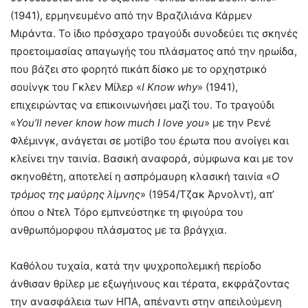
(1941), ερμηνευμένο από την Βραζιλιάνα Κάρμεν
Μιράντα. Το ίδιο πρόσχαρο τραγούδι συνοδεύει τις σκηνές
προετοιμασίας απαγωγής του πλάσματος από την ηρωίδα,
που βάζει στο φορητό πικάπ δίσκο με το ορχηστρικό
σουίνγκ του Γκλεν Μίλερ «
I
Know
why
» (1941),
επιχειρώντας να επικοινωνήσει μαζί του. Το τραγούδι
«
You
’
ll
never
know
how
much
I
love
you
» με την Ρενέ
Φλέμινγκ, ανάγεται σε μοτίβο του έρωτα που ανοίγει και
κλείνει την ταινία. Βασική αναφορά, σύμφωνα και με τον
σκηνοθέτη, αποτελεί η ασπρόμαυρη κλασική ταινία «
Ο
τρόμος της μαύρης λίμνης
» (1954/Τζακ Άρνολντ), απ’
όπου ο Ντελ Τόρο εμπνεύστηκε τη φιγούρα του
ανθρωπόμορφου πλάσματος με τα βράγχια.
Καθόλου τυχαία, κατά την ψυχροπολεμική περίοδο
άνθισαν θρίλερ με εξωγήινους και τέρατα, εκφράζοντας
την ανασφάλεια των ΗΠΑ, απέναντι στην απειλούμενη