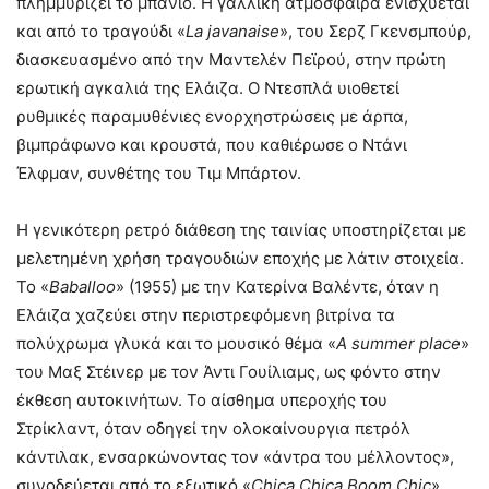
πλημμυρίζει το μπάνιο. Η γαλλική ατμόσφαιρα ενισχύεται
και από το τραγούδι «
La javanaise
», του Σερζ Γκενσμπούρ,
διασκευασμένο από την Μαντελέν Πεϊρού, στην πρώτη
ερωτική αγκαλιά της Ελάιζα. Ο Ντεσπλά υιοθετεί
ρυθμικές παραμυθένιες ενορχηστρώσεις με άρπα,
βιμπράφωνο και κρουστά, που καθιέρωσε ο Ντάνι
Έλφμαν, συνθέτης του Τιμ Μπάρτον.
Η γενικότερη ρετρό διάθεση της ταινίας υποστηρίζεται με
μελετημένη χρήση τραγουδιών εποχής με λάτιν στοιχεία.
Το «
Baballoo
» (1955) με την Κατερίνα Βαλέντε, όταν η
Ελάιζα χαζεύει στην περιστρεφόμενη βιτρίνα τα
πολύχρωμα γλυκά και το μουσικό θέμα «
A summer place
»
του Μαξ Στέινερ με τον Άντι Γουίλιαμς, ως φόντο στην
έκθεση αυτοκινήτων. Το αίσθημα υπεροχής του
Στρίκλαντ, όταν οδηγεί την ολοκαίνουργια πετρόλ
κάντιλακ, ενσαρκώνοντας τον «άντρα του μέλλοντος»,
συνοδεύεται από το εξωτικό «
Chica Chica Boom Chic
»