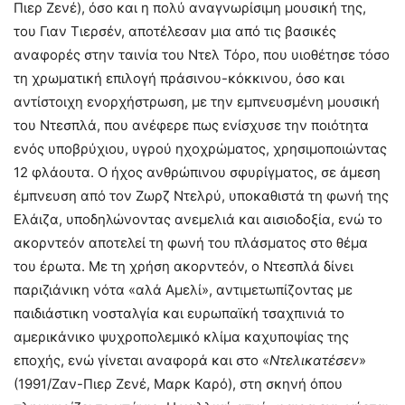
Πιερ Ζενέ), όσο και η πολύ αναγνωρίσιμη μουσική της,
του Γιαν Τιερσέν, αποτέλεσαν μια από τις βασικές
αναφορές στην ταινία του Ντελ Τόρο, που υιοθέτησε τόσο
τη χρωματική επιλογή πράσινου-κόκκινου, όσο και
αντίστοιχη ενορχήστρωση, με την εμπνευσμένη μουσική
του Ντεσπλά, που ανέφερε πως ενίσχυσε την ποιότητα
ενός υποβρύχιου, υγρού ηχοχρώματος, χρησιμοποιώντας
12 φλάουτα. Ο ήχος ανθρώπινου σφυρίγματος, σε άμεση
έμπνευση από τον Ζωρζ Ντελρύ, υποκαθιστά τη φωνή της
Ελάιζα, υποδηλώνοντας ανεμελιά και αισιοδοξία, ενώ το
ακορντεόν αποτελεί τη φωνή του πλάσματος στο θέμα
του έρωτα. Με τη χρήση ακορντεόν, ο Ντεσπλά δίνει
παριζιάνικη νότα «αλά Αμελί», αντιμετωπίζοντας με
παιδιάστικη νοσταλγία και ευρωπαϊκή τσαχπινιά το
αμερικάνικο ψυχροπολεμικό κλίμα καχυποψίας της
εποχής, ενώ γίνεται αναφορά και στο «
Ντελικατέσεν
»
(1991/Ζαν-Πιερ Ζενέ, Μαρκ Καρό), στη σκηνή όπου