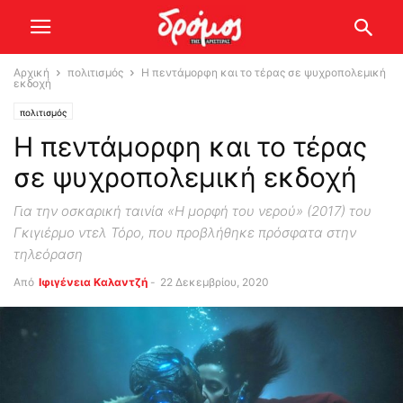
Αρχική
πολιτισμός
Η πεντάμορφη και το τέρας σε ψυχροπολεμική
εκδοχή
πολιτισμός
Η πεντάμορφη και το τέρας
σε ψυχροπολεμική εκδοχή
Για την οσκαρική ταινία «Η μορφή του νερού» (2017) του
Γκιγιέρμο ντελ Τόρο, που προβλήθηκε πρόσφατα στην
τηλεόραση
Από
Ιφιγένεια Καλαντζή
-
22 Δεκεμβρίου, 2020