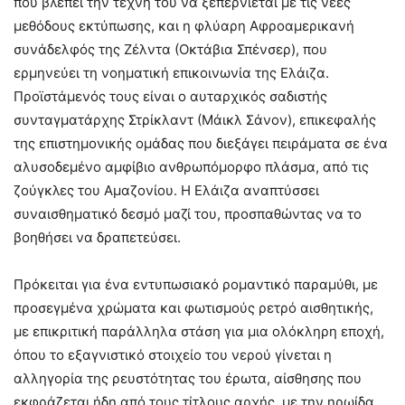
που βλέπει την τέχνη του να ξεπερνιέται με τις νέες
μεθόδους εκτύπωσης, και η φλύαρη Αφροαμερικανή
συνάδελφός της Ζέλντα (Οκτάβια Σπένσερ), που
ερμηνεύει τη νοηματική επικοινωνία της Ελάιζα.
Προϊστάμενός τους είναι ο αυταρχικός σαδιστής
συνταγματάρχης Στρίκλαντ (Μάικλ Σάνον), επικεφαλής
της επιστημονικής ομάδας που διεξάγει πειράματα σε ένα
αλυσοδεμένο αμφίβιο ανθρωπόμορφο πλάσμα, από τις
ζούγκλες του Αμαζονίου. Η Ελάιζα αναπτύσσει
συναισθηματικό δεσμό μαζί του, προσπαθώντας να το
βοηθήσει να δραπετεύσει.
Πρόκειται για ένα εντυπωσιακό ρομαντικό παραμύθι, με
προσεγμένα χρώματα και φωτισμούς ρετρό αισθητικής,
με επικριτική παράλληλα στάση για μια ολόκληρη εποχή,
όπου το εξαγνιστικό στοιχείο του νερού γίνεται η
αλληγορία της ρευστότητας του έρωτα, αίσθησης που
εκφράζεται ήδη από τους τίτλους αρχής, με την ηρωίδα