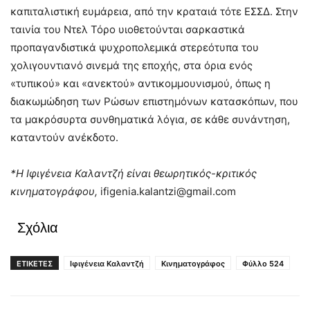
καπιταλιστική ευμάρεια, από την κραταιά τότε ΕΣΣΔ. Στην
ταινία του Ντελ Τόρο υιοθετούνται σαρκαστικά
προπαγανδιστικά ψυχροπολεμικά στερεότυπα του
χολιγουντιανό σινεμά της εποχής, στα όρια ενός
«τυπικού» και «ανεκτού» αντικομμουνισμού, όπως η
διακωμώδηση των Ρώσων επιστημόνων κατασκόπων, που
τα μακρόσυρτα συνθηματικά λόγια, σε κάθε συνάντηση,
καταντούν ανέκδοτο.
*Η Ιφιγένεια Καλαντζή είναι θεωρητικός-κριτικός
κινηματογράφου,
ifigenia.kalantzi@gmail.com
Σχόλια
ΕΤΙΚΕΤΕΣ
Ιφιγένεια Καλαντζή
Κινηματογράφος
Φύλλο 524