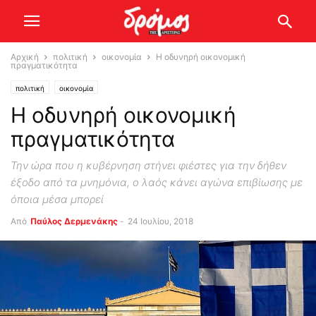
Αρχική
πολιτική
οικονομία
Η οδυνηρή οικονομική
πραγματικότητα
πολιτική
οικονομία
Η οδυνηρή οικονομική
πραγματικότητα
Την ώρα που η κυβέρνηση στήνει φιέστες για την δήθεν
έξοδο από τα μνημόνια, ο λαός κάνει αγώνα επιβίωσης με
όποια μέσα μπορεί
Από
Παύλος Δερμενάκης
-
24 Ιουλίου, 2018