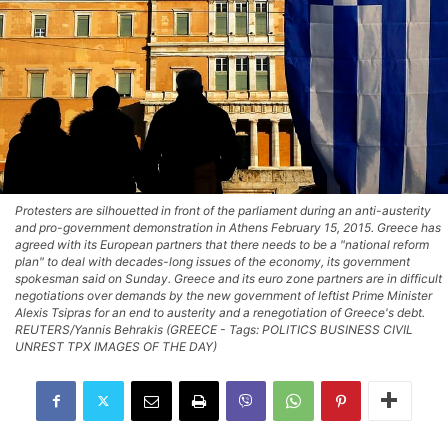
Protesters are silhouetted in front of the parliament during an anti-austerity
and pro-government demonstration in Athens February 15, 2015. Greece has
agreed with its European partners that there needs to be a "national reform
plan" to deal with decades-long issues of the economy, its government
spokesman said on Sunday. Greece and its euro zone partners are in difficult
negotiations over demands by the new government of leftist Prime Minister
Alexis Tsipras for an end to austerity and a renegotiation of Greece's debt.
REUTERS/Yannis Behrakis (GREECE - Tags: POLITICS BUSINESS CIVIL
UNREST TPX IMAGES OF THE DAY)