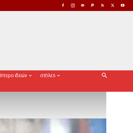
ίπτερο ιδεών
στήλες