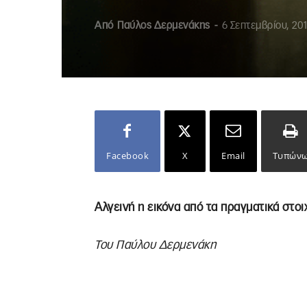
Από
Παύλος Δερμενάκης
-
6 Σεπτεμβρίου, 20
Facebook
X
Email
Τυπών
Αλγεινή η εικόνα από τα πραγματικά στοι
Του Παύλου Δερμενάκη