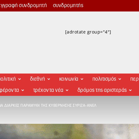
εγγραφή συνδρομητή
συνδρομητής
[adrotate group="4"]
ολιτική
διεθνή
κοινωνία
πολιτισμός
περ
αφέροντα
τρέχοντα νέα
δρόμος της αριστεράς
Α ΔΙΑΡΚΈΣ ΠΑΡΑΜΎΘΙ ΤΗΣ ΚΥΒΈΡΝΗΣΗΣ ΣΥΡΙΖΑ-ΑΝΕΛ