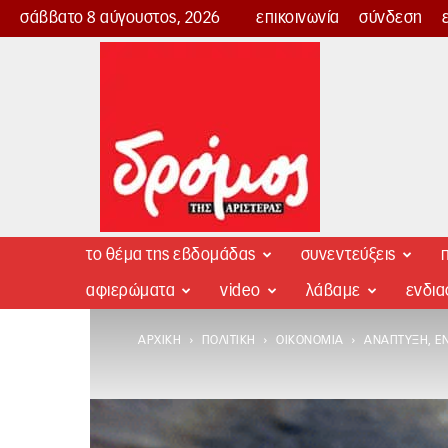
σάββατο 8 αύγουστος, 2026
επικοινωνία
σύνδεση
Δρόμος
της
Αριστεράς
το θέμα της εβδομάδας
συνεντεύξεις
π
αφιερώματα
video
λάβαμε
ενδι
ΑΡΧΙΚΉ
ΠΟΛΙΤΙΚΉ
ΟΙΚΟΝΟΜΊΑ
ΑΝΆΠΤΥΞΗ, ΈΝ