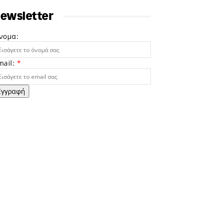
ewsletter
νομα:
mail:
*
Εγγραφή