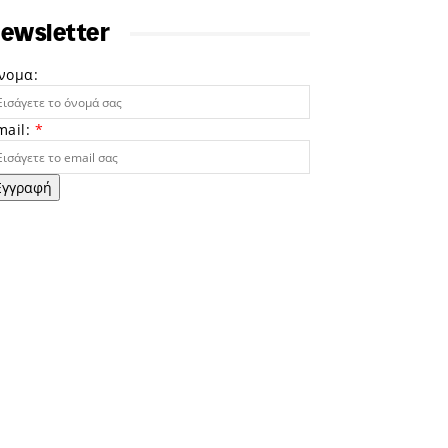
ewsletter
νομα:
mail:
*
Εγγραφή