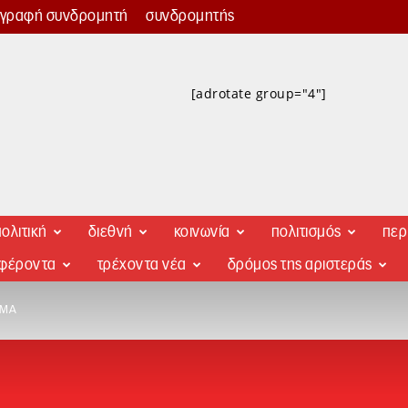
γγραφή συνδρομητή
συνδρομητής
[adrotate group="4"]
ολιτική
διεθνή
κοινωνία
πολιτισμός
περ
αφέροντα
τρέχοντα νέα
δρόμος της αριστεράς
ΣΜΑ