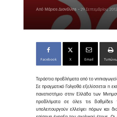
Από
Μάριος Διονέλλης
-
29 Σεπτεμβρίου, 201
Facebook
X
Email
Τυπών
Τεράστια προβλήματα από το νηπιαγωγεί
Σε πραγματικό Γολγοθά εξελίσσεται η εκ
πανεπιστήμιο στην Ελλάδα των Μνημον
προβλήματα σε όλες τις βαθμίδες 
υπολειτουργούν ελλείψει πόρων και δ
επίσημη έναρξη του σχολικού έτους. Οι 