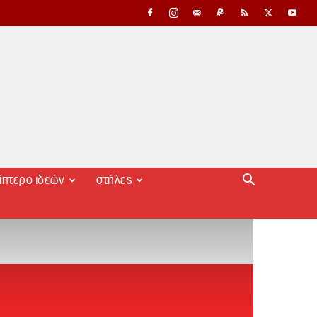
ίπτερο ιδεών
στήλες