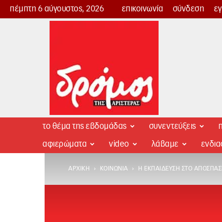
πέμπτη 6 αύγουστος, 2026
επικοινωνία
σύνδεση
ε
Δρόμος
της
Αριστεράς
το θέμα της εβδομάδας
συνεντεύξεις
π
αφιερώματα
video
λάβαμε
ενδι
ΑΡΧΙΚΉ
ΚΟΙΝΩΝΊΑ
Η ΕΚΠΑΊΔΕΥΣΗ ΣΤΟ ΑΠΌΣΠΑ