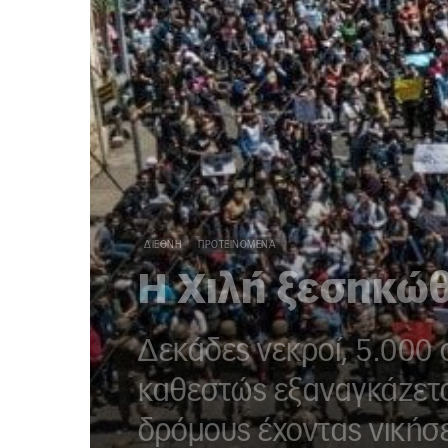
ΔΙΕΘΝΉ
ΠΡΟΤΕΙΝΌΜΕΝΑ
Η Χιλή ξεσηκώ
Δεκάδες νεκροί, 5.000 
καθεστώς εξαναγκάζετα
δρόμους έχοντας νικήσ