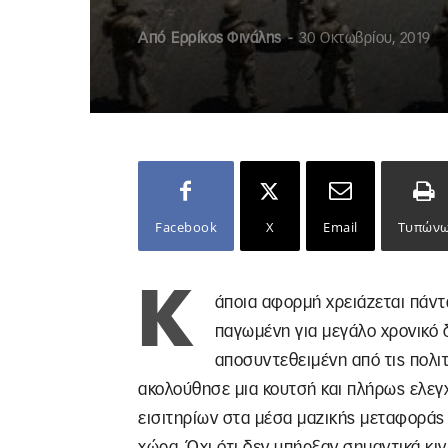
Από
Ερρίκος Φινάλης
-
30 Οκτωβρίου, 2019
Facebook
X
Email
Τυπών
Κ
άποια αφορμή χρειάζεται πάντα
παγωμένη για μεγάλο χρονικό δ
αποσυντεθειμένη από τις πολιτ
ακολούθησε μια κουτσή και πλήρως ελεγ
εισιτηρίων στα μέσα μαζικής μεταφοράς 
χώρα. Όχι ότι δεν υπήρξαν σημαντικά κι