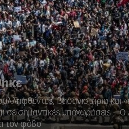
θηκε
συλληφθέντες, βασανιστήρια και «
ι σε σημαντικές υποχωρήσεις – Ο 
ει τον φόβο