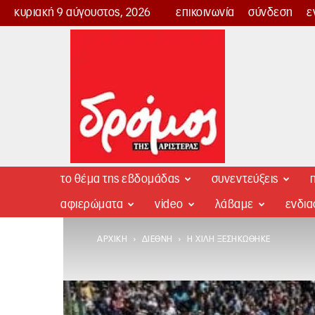
κυριακή 9 αύγουστος, 2026
επικοινωνία
σύνδεση
ε
Δρόμος
της
Αριστεράς
το θέμα της εβδομάδας
συνεντεύξεις
π
αφιερώματα
video
λάβαμε
ενδι
ΑΡΧΙΚΉ
ΔΙΕΘΝΉ
Η ΧΙΛΉ ΞΕΣΗΚΏΘΗΚΕ