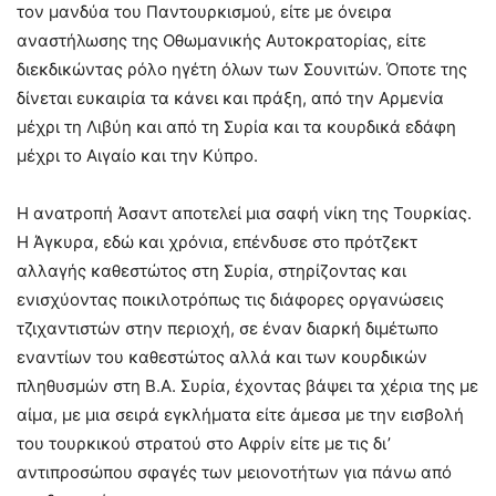
τον μανδύα του Παντουρκισμού, είτε με όνειρα
αναστήλωσης της Οθωμανικής Αυτοκρατορίας, είτε
διεκδικώντας ρόλο ηγέτη όλων των Σουνιτών. Όποτε της
δίνεται ευκαιρία τα κάνει και πράξη, από την Αρμενία
μέχρι τη Λιβύη και από τη Συρία και τα κουρδικά εδάφη
μέχρι το Αιγαίο και την Κύπρο.
Η ανατροπή Άσαντ αποτελεί μια σαφή νίκη της Τουρκίας.
Η Άγκυρα, εδώ και χρόνια, επένδυσε στο πρότζεκτ
αλλαγής καθεστώτος στη Συρία, στηρίζοντας και
ενισχύοντας ποικιλοτρόπως τις διάφορες οργανώσεις
τζιχαντιστών στην περιοχή, σε έναν διαρκή διμέτωπο
εναντίων του καθεστώτος αλλά και των κουρδικών
πληθυσμών στη Β.Α. Συρία, έχοντας βάψει τα χέρια της με
αίμα, με μια σειρά εγκλήματα είτε άμεσα με την εισβολή
του τουρκικού στρατού στο Αφρίν είτε με τις δι’
αντιπροσώπου σφαγές των μειονοτήτων για πάνω από