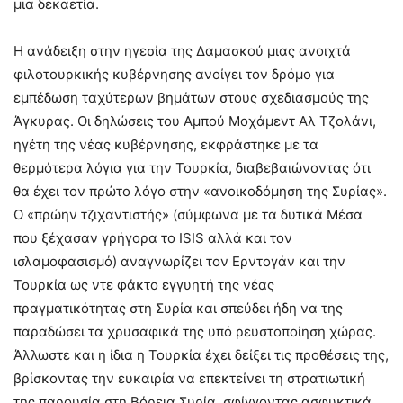
μια δεκαετία.
Η ανάδειξη στην ηγεσία της Δαμασκού μιας ανοιχτά
φιλοτουρκικής κυβέρνησης ανοίγει τον δρόμο για
εμπέδωση ταχύτερων βημάτων στους σχεδιασμούς της
Άγκυρας. Οι δηλώσεις του Αμπού Μοχάμεντ Αλ Τζολάνι,
ηγέτη της νέας κυβέρνησης, εκφράστηκε με τα
θερμότερα λόγια για την Τουρκία, διαβεβαιώνοντας ότι
θα έχει τον πρώτο λόγο στην «ανοικοδόμηση της Συρίας».
Ο «πρώην τζιχαντιστής» (σύμφωνα με τα δυτικά Μέσα
που ξέχασαν γρήγορα το ISIS αλλά και τον
ισλαμοφασισμό) αναγνωρίζει τον Ερντογάν και την
Τουρκία ως ντε φάκτο εγγυητή της νέας
πραγματικότητας στη Συρία και σπεύδει ήδη να της
παραδώσει τα χρυσαφικά της υπό ρευστοποίηση χώρας.
Άλλωστε και η ίδια η Τουρκία έχει δείξει τις προθέσεις της,
βρίσκοντας την ευκαιρία να επεκτείνει τη στρατιωτική
της παρουσία στη Βόρεια Συρία, σφίγγοντας ασφυκτικά