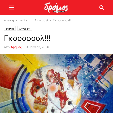
Αρχική
στήλες
Απνευστί
Γκοοοοοολ!!!
στήλες
Απνευστί
Γκοοοοοολ!!!
Από
δρόμος
-
28 Ιουνίου, 2026