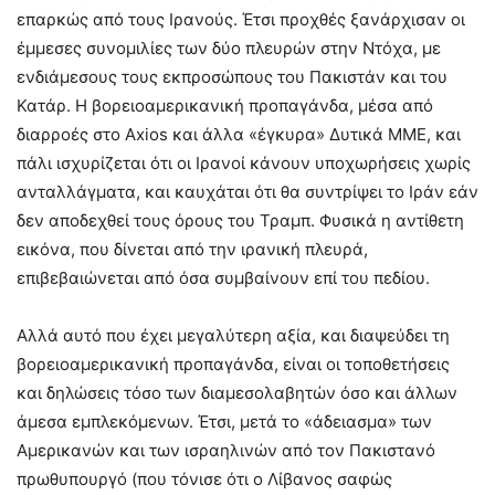
επαρκώς από τους Ιρανούς. Έτσι προχθές ξανάρχισαν οι
έμμεσες συνομιλίες των δύο πλευρών στην Ντόχα, με
ενδιάμεσους τους εκπροσώπους του Πακιστάν και του
Κατάρ. Η βορειοαμερικανική προπαγάνδα, μέσα από
διαρροές στο Axios και άλλα «έγκυρα» Δυτικά ΜΜΕ, και
πάλι ισχυρίζεται ότι οι Ιρανοί κάνουν υποχωρήσεις χωρίς
ανταλλάγματα, και καυχάται ότι θα συντρίψει το Ιράν εάν
δεν αποδεχθεί τους όρους του Τραμπ. Φυσικά η αντίθετη
εικόνα, που δίνεται από την ιρανική πλευρά,
επιβεβαιώνεται από όσα συμβαίνουν επί του πεδίου.
Αλλά αυτό που έχει μεγαλύτερη αξία, και διαψεύδει τη
βορειοαμερικανική προπαγάνδα, είναι οι τοποθετήσεις
και δηλώσεις τόσο των διαμεσολαβητών όσο και άλλων
άμεσα εμπλεκόμενων. Έτσι, μετά το «άδειασμα» των
Αμερικανών και των ισραηλινών από τον Πακιστανό
πρωθυπουργό (που τόνισε ότι ο Λίβανος σαφώς