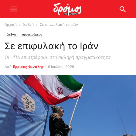
Αρχική
διεθνή
Σε επιφυλακή το Ιράν
διεθνή
προτεινόμενα
Σε επιφυλακή το Ιράν
Οι ΗΠΑ επιστρέφουν στη σκληρή πραγματικότητα
Από
Ερρίκος Φινάλης
-
6 Ιουλίου, 2026