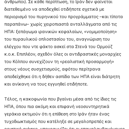
άνθρωποι). Σε κάθε περίπτωση, το Ιράν δεν φαίνεται
διατεθειμένο να αποδεχθεί οτιδήποτε σχετικά με
περιορισμό του πυρηνικού του προγράμματος –και τίποτα
παραπάνω– χωρίς χειροπιαστά ανταλλάγματα από τις
ΗΠΑ: ξεπάγωμα ιρανικών κεφαλαίων, «νομιμοποίηση»
του πυραυλικού οπλοστασίου του, αναγνώριση του
ελέγχου που ντε φάκτο ασκεί στα Στενά του Ορμούζ
κ.ο.κ. Επιπλέον, σχεδόν όλες οι αντιδραστικές μοναρχίες
του Κόλπου συνεχίζουν τη «ρεαλιστική προσαρμογή»
στους νέους συσχετισμούς, αφότου περίτρανα
αποδείχθηκε ότι η δήθεν ασπίδα των ΗΠΑ είναι διάτρητη
και ανίκανη να τους εγγυηθεί οτιδήποτε.
Τέλος, η κακοφωνία που βγαίνει μέσα από τις ίδιες τις
ΗΠΑ, όπου πια ακόμη και επιφανή νεοσυντηρητικά
γεράκια εκτιμούν ότι η επίθεση στο Ιράν ήταν ένας
τυχοδιωκτισμός που κατέληξε σε μεγαλοπρεπές και
οριστικό φιάσκο, υπογραμμίζει ότι οι επαναλαμβανόμενες