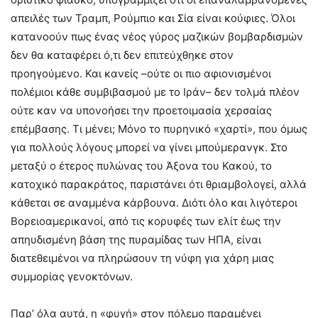
απειλές των Τραμπ, Ρούμπιο και Σία είναι κούφιες. Όλοι
κατανοούν πως ένας νέος γύρος μαζικών βομβαρδισμών
δεν θα καταφέρει ό,τι δεν επιτεύχθηκε στον
προηγούμενο. Και κανείς –ούτε οι πιο αφιονισμένοι
πολέμιοι κάθε συμβιβασμού με το Ιράν– δεν τολμά πλέον
ούτε καν να υπονοήσει την προετοιμασία χερσαίας
επέμβασης. Τι μένει; Μόνο το πυρηνικό «χαρτί», που όμως
για πολλούς λόγους μπορεί να γίνει μπούμερανγκ. Στο
μεταξύ ο έτερος πυλώνας του Άξονα του Κακού, το
κατοχικό παρακράτος, παριστάνει ότι θριαμβολογεί, αλλά
κάθεται σε αναμμένα κάρβουνα. Διότι όλο και λιγότεροι
Βορειοαμερικανοί, από τις κορυφές των ελίτ έως την
απηυδισμένη βάση της πυραμίδας των ΗΠΑ, είναι
διατεθειμένοι να πληρώσουν τη νύφη για χάρη μιας
συμμορίας γενοκτόνων.
Παρ’ όλα αυτά, η «φυγή» στον πόλεμο παραμένει