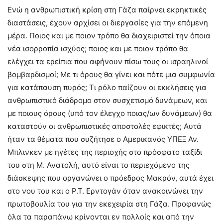
Ενώ η ανθρωπιστική κρίση στη Γάζα παίρνει εκρηκτικές
διαστάσεις, έχουν αρχίσει οι διεργασίες για την επόμενη
μέρα. Ποιος και με ποιον τρόπο θα διαχειριστεί την όποια
νέα ισορροπία ισχύος; ποιος και με ποιον τρόπο θα
ελέγχει τα ερείπια που αφήνουν πίσω τους οι ισραηλινοί
βομβαρδισμοί; Με τι όρους θα γίνει και πότε μια συμφωνία
για κατάπαυση πυρός; Τι ρόλο παίζουν οι εκκλήσεις για
ανθρωπιστικό διάδρομο στον συσχετισμό δυνάμεων, και
με ποιους όρους (υπό τον έλεγχο ποιας/ων δυνάμεων) θα
καταστούν οι ανθρωπιστικές αποστολές εφικτές; Αυτά
ήταν τα θέματα που συζήτησε ο Αμερικανός ΥΠΕΞ Αν.
Μπλινκεν με ηγέτες της περιοχής στο πρόσφατο ταξίδι
του στη Μ. Ανατολή, αυτό είναι το περιεχόμενο της
διάσκεψης που οργανώνει ο πρόεδρος Μακρόν, αυτά έχει
στο νου του και ο Ρ.Τ. Ερντογάν όταν ανακοινώνει την
πρωτοβουλία του για την εκεχειρία στη Γάζα. Προφανώς
όλα τα παραπάνω κρίνονται εν πολλοίς και από την