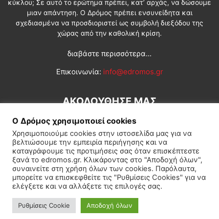
κύκλου; Σε αυτό το ερώτημα πρέπει, κατ’ αρχάς, να δώσουμε
μιαν απάντηση. Ο Δρόμος πρέπει ενσυνείδητα και
σχεδιασμένα να προσδιοριστεί ως συμβολή διεξόδου της
χώρας από την καθολική κρίση.
διαβάστε περισσότερα...
Επικοινωνία:
info@edromos.gr
ΑΚΟΛΟΥΘΗΣΕ ΜΑΣ
Ο Δρόμος χρησιμοποιεί cookies
Χρησιμοποιούμε cookies στην ιστοσελίδα μας για να
βελτιώσουμε την εμπειρία περιήγησης και να
καταγράφουμε τις προτιμήσεις σας όταν επισκέπτεστε
ξανά το edromos.gr. Κλικάροντας στο "Αποδοχή όλων",
συναινείτε στη χρήση όλων των cookies. Παρόλαυτα,
Εγγραφή συνδρομητή
Πολιτική
Διεθνή
Κοινωνία
μπορείτε να επισκεφθείτε τις "Ρυθμίσεις Cookies" για να
ελέγξετε και να αλλάξετε τις επιλογές σας.
Πολιτισμός
Αφιερώματα
Ρυθμίσεις Cookie
Αποδοχή όλων
© Δρόμος της Αριστεράς