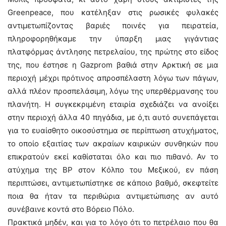
Greenpeace, που κατέληξαν στις ρωσικές φυλακές
αντιμετωπίζοντας βαριές ποινές για πειρατεία,
πληροφορηθήκαμε την ύπαρξη μιας γιγάντιας
πλατφόρμας άντλησης πετρελαίου, της πρώτης στο είδος
της, που έστησε η Gazprom βαθιά στην Αρκτική σε μια
περιοχή μέχρι πρότινος απροσπέλαστη λόγω των πάγων,
αλλά πλέον προσπελάσιμη, λόγω της υπερθέρμανσης του
πλανήτη. Η συγκεκριμένη εταιρία σχεδιάζει να ανοίξει
στην περιοχή άλλα 40 πηγάδια, με ό,τι αυτό συνεπάγεται
για το ευαίσθητο οικοσύστημα σε περίπτωση ατυχήματος,
το οποίο εξαιτίας των ακραίων καιρικών συνθηκών που
επικρατούν εκεί καθίσταται όλο και πιο πιθανό. Αν το
ατύχημα της BP στον Kόλπο του Μεξικού, εν πάση
περιπτώσει, αντιμετωπίστηκε σε κάποιο βαθμό, σκεφτείτε
ποια θα ήταν τα περιθώρια αντιμετώπισης αν αυτό
συνέβαινε κοντά στο Βόρειο Πόλο.
Πρακτικά μηδέν, και για το λόγο ότι το πετρέλαιο που θα