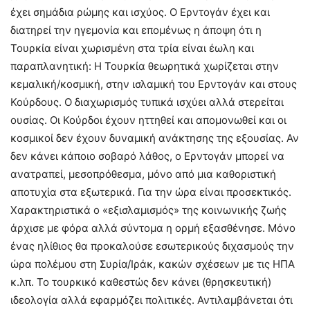
έχει σημάδια ρώμης και ισχύος. Ο Ερντογάν έχει και
διατηρεί την ηγεμονία και επομένως η άποψη ότι η
Τουρκία είναι χωρισμένη στα τρία είναι έωλη και
παραπλανητική: Η Τουρκία θεωρητικά χωρίζεται στην
κεμαλική/κοσμική, στην ισλαμική του Ερντογάν και στους
Κούρδους. Ο διαχωρισμός τυπικά ισχύει αλλά στερείται
ουσίας. Οι Κούρδοι έχουν ηττηθεί και απομονωθεί και οι
κοσμικοί δεν έχουν δυναμική ανάκτησης της εξουσίας. Αν
δεν κάνει κάποιο σοβαρό λάθος, ο Ερντογάν μπορεί να
ανατραπεί, μεσοπρόθεσμα, μόνο από μια καθοριστική
αποτυχία στα εξωτερικά. Για την ώρα είναι προσεκτικός.
Χαρακτηριστικά ο «εξισλαμισμός» της κοινωνικής ζωής
άρχισε με φόρα αλλά σύντομα η ορμή εξασθένησε. Μόνο
ένας ηλίθιος θα προκαλούσε εσωτερικούς διχασμούς την
ώρα πολέμου στη Συρία/Ιράκ, κακών σχέσεων με τις ΗΠΑ
κ.λπ. Το τουρκικό καθεστώς δεν κάνει (θρησκευτική)
ιδεολογία αλλά εφαρμόζει πολιτικές. Αντιλαμβάνεται ότι