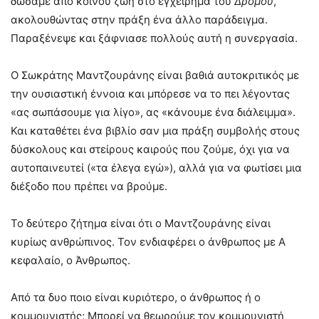
δώσαμε από κοινού ζωή στο εγχείρημα του
Δρόμου
,
ακολουθώντας στην πράξη ένα άλλο παράδειγμα.
Παραξένεψε και ξάφνιασε πολλούς αυτή η συνεργασία.
Ο Σωκράτης Μαντζουράνης είναι βαθιά αυτοκριτικός με
την ουσιαστική έννοια και μπόρεσε να το πει λέγοντας
«ας σωπάσουμε για λίγο», ας «κάνουμε ένα διάλειμμα».
Και καταθέτει ένα βιβλίο σαν μια πράξη συμβολής στους
δύσκολους και στείρους καιρούς που ζούμε, όχι για να
αυτοπαινευτεί («τα έλεγα εγώ»), αλλά για να φωτίσει μια
διέξοδο που πρέπει να βρούμε.
Το δεύτερο ζήτημα είναι ότι ο Μαντζουράνης είναι
κυρίως ανθρώπινος. Τον ενδιαφέρει ο άνθρωπος με Α
κεφαλαίο, ο Άνθρωπος.
Από τα δυο ποιο είναι κυριότερο, ο άνθρωπος ή ο
κομμουνιστής; Μπορεί να θεωρούμε τον κομμουνιστή