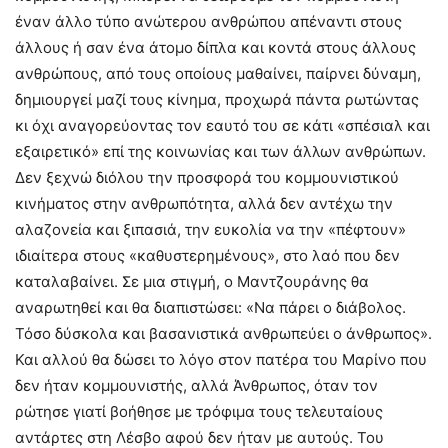
έναν άλλο τύπο ανώτερου ανθρώπου απέναντι στους
άλλους ή σαν ένα άτομο δίπλα και κοντά στους άλλους
ανθρώπους, από τους οποίους μαθαίνει, παίρνει δύναμη,
δημιουργεί μαζί τους κίνημα, προχωρά πάντα ρωτώντας
κι όχι αναγορεύοντας τον εαυτό του σε κάτι «σπέσιαλ και
εξαιρετικό» επί της κοινωνίας και των άλλων ανθρώπων.
Δεν ξεχνώ διόλου την προσφορά του κομμουνιστικού
κινήματος στην ανθρωπότητα, αλλά δεν αντέχω την
αλαζονεία και ξιπασιά, την ευκολία να την «πέφτουν»
ιδιαίτερα στους «καθυστερημένους», στο λαό που δεν
καταλαβαίνει. Σε μια στιγμή, ο Μαντζουράνης θα
αναρωτηθεί και θα διαπιστώσει: «Να πάρει ο διάβολος.
Τόσο δύσκολα και βασανιστικά ανθρωπεύει ο άνθρωπος».
Και αλλού θα δώσει το λόγο στον πατέρα του Μαρίνο που
δεν ήταν κομμουνιστής, αλλά Άνθρωπος, όταν τον
ρώτησε γιατί βοήθησε με τρόφιμα τους τελευταίους
αντάρτες στη Λέσβο αφού δεν ήταν με αυτούς. Του