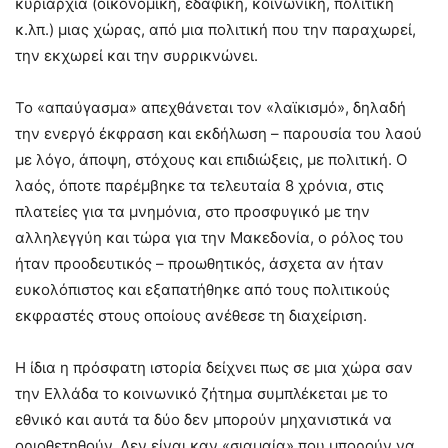
κυριαρχία (οικονομική, εδαφική, κοινωνική, πολιτική
κ.λπ.) μιας χώρας, από μια πολιτική που την παραχωρεί,
την εκχωρεί και την συρρικνώνει.
Το «απαύγασμα» απεχθάνεται τον «λαϊκισμό», δηλαδή
την ενεργό έκφραση και εκδήλωση – παρουσία του λαού
με λόγο, άποψη, στόχους και επιδιώξεις, με πολιτική. Ο
λαός, όποτε παρέμβηκε τα τελευταία 8 χρόνια, στις
πλατείες για τα μνημόνια, στο προσφυγικό με την
αλληλεγγύη και τώρα για την Μακεδονία, ο ρόλος του
ήταν προοδευτικός – προωθητικός, άσχετα αν ήταν
ευκολόπιστος και εξαπατήθηκε από τους πολιτικούς
εκφραστές στους οποίους ανέθεσε τη διαχείριση.
Η ίδια η πρόσφατη ιστορία δείχνει πως σε μια χώρα σαν
την Ελλάδα το κοινωνικό ζήτημα συμπλέκεται με το
εθνικό και αυτά τα δύο δεν μπορούν μηχανιστικά να
οριοθετηθούν. Δεν είναι καν «σιαμαία» που μπορούν να