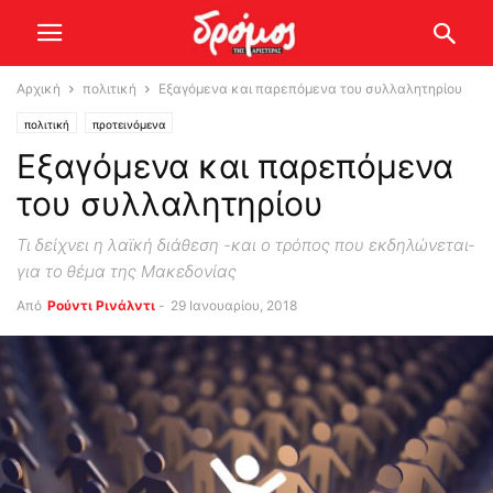
Αρχική
πολιτική
Εξαγόμενα και παρεπόμενα του συλλαλητηρίου
πολιτική
προτεινόμενα
Εξαγόμενα και παρεπόμενα
του συλλαλητηρίου
Τι δείχνει η λαϊκή διάθεση -και ο τρόπος που εκδηλώνεται-
για το θέμα της Μακεδονίας
Από
Ρούντι Ρινάλντι
-
29 Ιανουαρίου, 2018