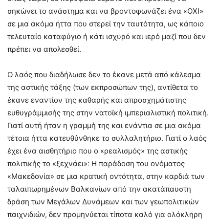
σηκώνει το ανάστημα και να βροντοφωνάζει ένα «ΟΧΙ»
σε μια ακόμα ήττα που στερεί την ταυτότητα, ως κάποιο
τελευταίο καταφύγιο ή κάτι ισχυρό και ιερό μαζί που δεν
πρέπει να απολεσθεί.
Ο λαός που διαδήλωσε δεν το έκανε μετά από κάλεσμα
της αστικής τάξης (των εκπροσώπων της), αντίθετα το
έκανε εναντίον της καθαρής και απροσχημάτιστης
ευθυγράμμισής της στην νατοϊκή ιμπεριαλιστική πολιτική.
Γιατί αυτή ήταν η γραμμή της και ενάντια σε μια ακόμα
τέτοια ήττα κατευθύνθηκε το συλλαλητήριο. Γιατί ο λαός
έχει ένα αισθητήριο που ο «ρεαλισμός» της αστικής
πολιτικής το «ξεχνάει»: Η παράδοση του ονόματος
«Μακεδονία» σε μια κρατική οντότητα, στην καρδιά των
ταλαιπωρημένων Βαλκανίων από την ακατάπαυστη
δράση των Μεγάλων Δυνάμεων και των γεωπολιτικών
παιχνιδιών, δεν προμηνύεται τίποτα καλό για ολόκληρη