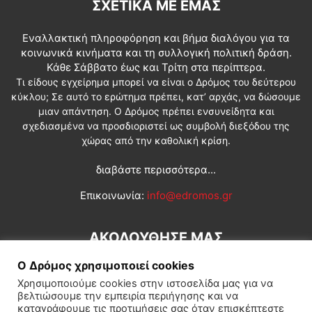
ΣΧΕΤΙΚΆ ΜΕ ΕΜΆΣ
Εναλλακτική πληροφόρηση και βήμα διαλόγου για τα
κοινωνικά κινήματα και τη συλλογική πολιτική δράση.
Κάθε Σάββατο έως και Τρίτη στα περίπτερα.
Τι είδους εγχείρημα μπορεί να είναι ο Δρόμος του δεύτερου
κύκλου; Σε αυτό το ερώτημα πρέπει, κατ’ αρχάς, να δώσουμε
μιαν απάντηση. Ο Δρόμος πρέπει ενσυνείδητα και
σχεδιασμένα να προσδιοριστεί ως συμβολή διεξόδου της
χώρας από την καθολική κρίση.
διαβάστε περισσότερα...
Επικοινωνία:
info@edromos.gr
ΑΚΟΛΟΥΘΗΣΕ ΜΑΣ
Ο Δρόμος χρησιμοποιεί cookies
Χρησιμοποιούμε cookies στην ιστοσελίδα μας για να
βελτιώσουμε την εμπειρία περιήγησης και να
καταγράφουμε τις προτιμήσεις σας όταν επισκέπτεστε