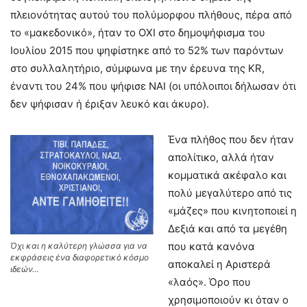
πλειονότητας αυτού του πολύμορφου πλήθους, πέρα από
το «μακεδονικό», ήταν το ΟΧΙ στο δημοψήφισμα του
Ιουλίου 2015 που ψηφίστηκε από το 52% των παρόντων
στο συλλαλητήριο, σύμφωνα με την έρευνα της ΚR,
έναντι του 24% που ψήφισε ΝΑΙ (οι υπόλοιποι δήλωσαν ότι
δεν ψήφισαν ή έριξαν λευκό και άκυρο).
Ένα πλήθος που δεν ήταν
απολίτικο, αλλά ήταν
κομματικά ακέφαλο και
πολύ μεγαλύτερο από τις
«μάζες» που κινητοποιεί η
Δεξιά και από τα μεγέθη
που κατά κανόνα
Όχι και η καλύτερη γλώσσα για να
εκφράσεις ένα διαφορετικό κόσμο
αποκαλεί η Αριστερά
ιδεών…
«λαός». Όρο που
χρησιμοποιούν κι όταν ο