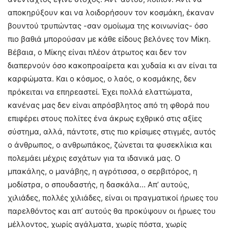
αποκηρύξουν και να λοιδορήσουν τον κοσμάκη, έκαναν
βουντού τρυπώντας -σαν ομοίωμα της κοινωνίας- όσο
πιο βαθιά μπορούσαν με κάθε είδους βελόνες τον Μίκη.
Βέβαια, ο Μίκης είναι πλέον άτρωτος και δεν τον
διαπερνούν όσο κακοπροαίρετα και χυδαία κι αν είναι τα
καρφώματα. Και ο κόσμος, ο λαός, ο κοσμάκης, δεν
πρόκειται να επηρεαστεί. Έχει πολλά ελαττώματα,
κανένας μας δεν είναι απρόσβλητος από τη φθορά που
επιφέρει στους πολίτες ένα άκρως εχθρικό στις αξίες
σύστημα, αλλά, πάντοτε, στις πιο κρίσιμες στιγμές, αυτός
ο άνθρωπος, ο ανθρωπάκος, ζώνεται τα φυσεκλίκια και
πολεμάει μέχρις εσχάτων για τα ιδανικά μας. Ο
μπακάλης, ο μανάβης, η αγρότισσα, ο σερβιτόρος, η
μοδίστρα, ο σπουδαστής, η δασκάλα… Απ’ αυτούς,
χιλιάδες, πολλές χιλιάδες, είναι οι πραγματικοί ήρωες του
παρελθόντος και απ’ αυτούς θα προκύψουν οι ήρωες του
μέλλοντος, χωρίς αγάλματα, χωρίς πόστα, χωρίς