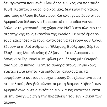
δεν τρώγεται πουθενά. Είναι όρος εθνικός και πολιτικός
100%! Κι αυτός ο λαός, ο δικός μας, δεν είναι πιο χαζός
από τους άλλους Βαλκάνιους. Και όλοι γνωρίζουν ότι οι
Αμερικάνοι θέλουν να ξεπεραστεί το εμπόδιο για να
βάλουν τη γειτονική μας χώρα στο ΝΑΤΟ στο πλαίσιο της
στρατηγικής τους εναντίον της Ρωσίας. Γι’ αυτό έβαλαν
τους Ζαέφηδες και τους Κοτζιάδες να τρέχουν σαν λαγοί.
Ξέρουν οι απλοί άνθρωποι, Έλληνες, Βούλγαροι, Σέρβοι,
Σλάβοι της Μακεδονίας ή Αλβανοί, ότι οι Αμερικάνοι,
όπως κι οι Γερμανοί κ.λπ. φίλοι μας, όλους μάς θεωρούν
αναλώσιμα πιόνια. Κι ότι τα σύνορα στους ψηφιακούς
χάρτες είναι κινητά και ορίζονται ανάλογα με τα
συμφέροντα και τους συσχετισμούς. Οι σχέσεις ανάμεσα
στους λαούς δεν βελτιώνονται με τη διαμεσολάβησή των
Αμερικάνων, ούτε ο εντόπιος εθνικισμός καταπολεμάται
με την αναγνώριση ή την παράβλεψη του εθνικισμού των
άλλων.