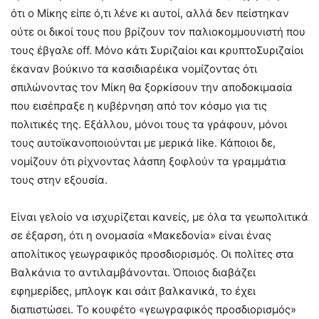
ότι ο Μίκης είπε ό,τι λένε κι αυτοί, αλλά δεν πείστηκαν
ούτε οι δικοί τους που βρίζουν τον παλιοκομμουνιστή που
τους έβγαλε off. Μόνο κάτι Συριζαίοι και κρυπτοΣυριζαίοι
έκαναν βούκινο τα κασιδιαρέικα νομίζοντας ότι
σπιλώνοντας τον Μίκη θα ξορκίσουν την αποδοκιμασία
που εισέπραξε η κυβέρνηση από τον κόσμο για τις
πολιτικές της. Εξάλλου, μόνοι τους τα γράφουν, μόνοι
τους αυτοϊκανοποιούνται με μερικά like. Κάποιοι δε,
νομίζουν ότι ρίχνοντας λάσπη ξοφλούν τα γραμμάτια
τους στην εξουσία.
Είναι γελοίο να ισχυρίζεται κανείς, με όλα τα γεωπολιτικά
σε έξαρση, ότι η ονομασία «Μακεδονία» είναι ένας
απολίτικος γεωγραφικός προσδιορισμός. Οι πολίτες στα
Βαλκάνια το αντιλαμβάνονται. Όποιος διαβάζει
εφημερίδες, μπλογκ και σάιτ βαλκανικά, το έχει
διαπιστώσει. Το κουφέτο «γεωγραφικός προσδιορισμός»