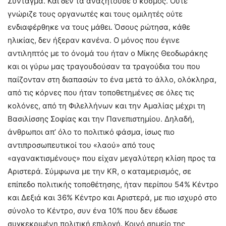
Σύνταγμα. Και δεν τα αναζητούσε ο κόσμος. Ούτε
γνώριζε τους οργανωτές και τους ομιλητές ούτε
ενδιαφέρθηκε να τους μάθει. Όσους ρώτησα, κάθε
ηλικίας, δεν ήξεραν κανένα. Ο μόνος που έγινε
αντιληπτός με το όνομά του ήταν ο Μίκης Θεοδωράκης
και οι γύρω μας τραγουδούσαν τα τραγούδια του που
παίζονταν στη διαπασών το ένα μετά το άλλο, ολόκληρα,
από τις κόρνες που ήταν τοποθετημένες σε όλες τις
κολόνες, από τη Φιλελλήνων και την Αμαλίας μέχρι τη
Βασιλίσσης Σοφίας και την Πανεπιστημίου. Δηλαδή,
άνθρωποι απ’ όλο το πολιτικό φάσμα, ίσως πιο
αντιπροσωπευτικοί του «λαού» από τους
«αγανακτισμένους» που είχαν μεγαλύτερη κλίση προς τα
Αριστερά. Σύμφωνα με την ΚR, ο καταμερισμός, σε
επίπεδο πολιτικής τοποθέτησης, ήταν περίπου 54% Κέντρο
και Δεξιά και 36% Κέντρο και Αριστερά, με πιο ισχυρό στο
σύνολο το Κέντρο, συν ένα 10% που δεν έδωσε
συγκεκριμένη πολιτική επιλογή. Κοινό σημείο της