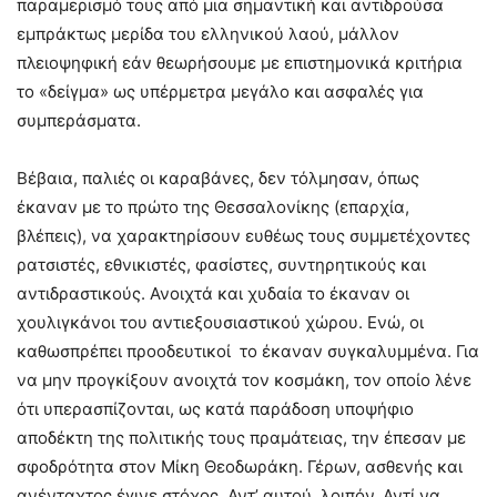
παραμερισμό τους από μια σημαντική και αντιδρούσα
εμπράκτως μερίδα του ελληνικού λαού, μάλλον
πλειοψηφική εάν θεωρήσουμε με επιστημονικά κριτήρια
το «δείγμα» ως υπέρμετρα μεγάλο και ασφαλές για
συμπεράσματα.
Βέβαια, παλιές οι καραβάνες, δεν τόλμησαν, όπως
έκαναν με το πρώτο της Θεσσαλονίκης (επαρχία,
βλέπεις), να χαρακτηρίσουν ευθέως τους συμμετέχοντες
ρατσιστές, εθνικιστές, φασίστες, συντηρητικούς και
αντιδραστικούς. Ανοιχτά και χυδαία το έκαναν οι
χουλιγκάνοι του αντιεξουσιαστικού χώρου. Ενώ, οι
καθωσπρέπει προοδευτικοί το έκαναν συγκαλυμμένα. Για
να μην προγκίξουν ανοιχτά τον κοσμάκη, τον οποίο λένε
ότι υπερασπίζονται, ως κατά παράδοση υποψήφιο
αποδέκτη της πολιτικής τους πραμάτειας, την έπεσαν με
σφοδρότητα στον Μίκη Θεοδωράκη. Γέρων, ασθενής και
ανένταχτος έγινε στόχος. Αντ’ αυτού, λοιπόν. Αντί να