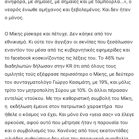
ανηφόρα, με σημαίες, με σημαίες και με ταμπούρλα…», ο
νεαρός ένιωθε αμήχανος και ξεβολεμένος. Και δεν ήταν
ο μόνος.
Ο Μίκης ρίσκαρε και πέτυχε. Δεν κάηκε από τον
εθνικισμό. Κι ούτε τον άγγιξαν οι σκνίπες που ξεσάλωσαν
εναντίον του μέσα από τις κυβερνητικές εφημερίδες και
το facebook κοσκινίζοντας τις λέξεις του. Το 46% των
διαδηλωτών δήλωσαν στην ΚR ότι από όλους τους
ομιλητές τούς εξέφρασε περισσότερο ο Μίκης, με δεύτερο
τον συνταγματολόγο Γιώργο Κασιμάτη, με 19%, και μόλις
τρίτο τον μητροπολίτη Σύρου με 10%. Οι άλλοι πέρασαν
εντελώς ντούκου. Με την καθοριστική συμβολή του Μίκη,
η εκδήλωση έμεινε στον πατριωτικό χαρακτήρα που
ήθελε ο κόσμος να έχει. Και μόνο ένα «γεια σας» να έλεγε
αρκούσε, αφού αυτό που μέτρησε ήταν η παρουσία του
και ο συμβολισμός του. Κανένας από τους εκατοντάδες
χιλιάδες ανθρώπους δεν είχε την παραμικρή αμφιβολία