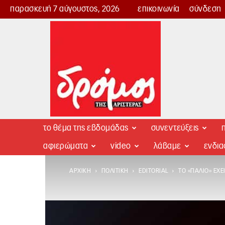
παρασκευή 7 αύγουστος, 2026
επικοινωνία
σύνδεση
Δρόμος
της
Αριστεράς
το θέμα της εβδομάδας
συνεντεύξεις
π
αφιερώματα
video
λάβαμε
ενδι
ΑΡΧΙΚΉ
ΠΟΛΙΤΙΚΉ
EDITORIAL
ΤΟ «ΠΑΛΙΌ» ΈΧ