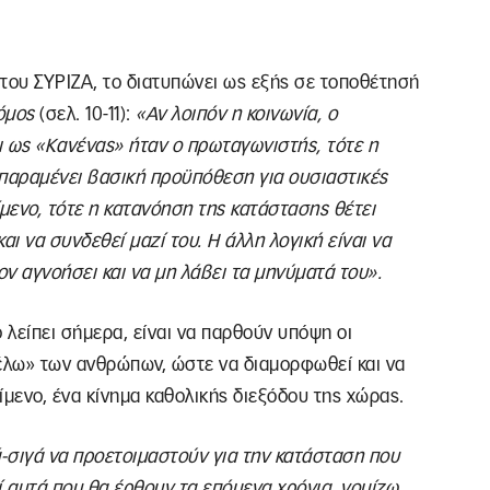
ου ΣΥΡΙΖΑ, το διατυπώνει ως εξής σε τοποθέτησή
όμος
(σελ. 10-11):
«Αν λοιπόν η κοινωνία, ο
ι ως «Κανένας» ήταν ο πρωταγωνιστής, τότε η
 παραμένει βασική προϋπόθεση για ουσιαστικές
ίμενο, τότε η κατανόηση της κατάστασης θέτει
και να συνδεθεί μαζί του. Η άλλη λογική είναι να
τον αγνοήσει και να μη λάβει τα μηνύματά του».
 λείπει σήμερα, είναι να παρθούν υπόψη οι
θέλω» των ανθρώπων, ώστε να διαμορφωθεί και να
ίμενο, ένα κίνημα καθολικής διεξόδου της χώρας.
ά-σιγά να προετοιμαστούν για την κατάσταση που
τί αυτά που θα έρθουν τα επόμενα χρόνια, νομίζω