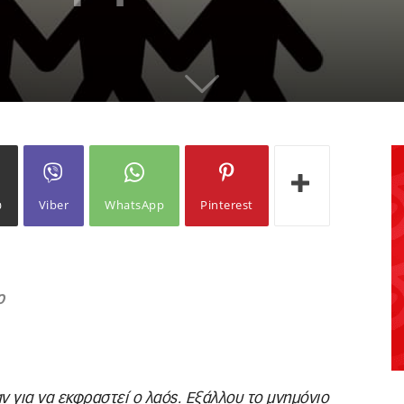
ω
Viber
WhatsApp
Pinterest
ο
αν για να εκφραστεί ο λαός. Εξάλλου το μνημόνιο