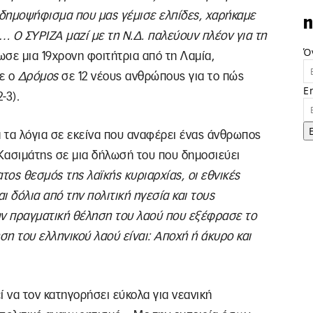
δημοψήφισμα που μας γέμισε ελπίδες, χαρήκαμε
n
… Ο ΣΥΡΙΖΑ μαζί με τη Ν.Δ. παλεύουν πλέον για τη
Ό
σε μια 19χρονη φοιτήτρια από τη Λαμία,
ε ο
Δρόμος
σε 12 νέους ανθρώπους για το πώς
E
-3).
ά τα λόγια σε εκείνα που αναφέρει ένας άνθρωπος
 Κασιμάτης σε μια δήλωσή του που δημοσιεύει
τος θεσμός της λαϊκής κυριαρχίας, οι εθνικές
ι δόλια από την πολιτική ηγεσία και τους
την πραγματική θέληση του λαού που εξέφρασε το
ση του ελληνικού λαού είναι: Αποχή ή άκυρο και
εί να τον κατηγορήσει εύκολα για νεανική