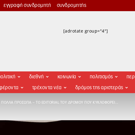
εγγραφή συνδρομητή
συνδρομητής
[adrotate group="4"]
ολιτική
διεθνή
κοινωνία
πολιτισμός
περ
αφέροντα
τρέχοντα νέα
δρόμος της αριστεράς
ΕΙ ΠΟΛΛΆ ΠΡΌΣΩΠΑ – ΤΟ EDITORIAL ΤΟΥ ΔΡΌΜΟΥ ΠΟΥ ΚΥΚΛΟΦΟΡΕΊ...