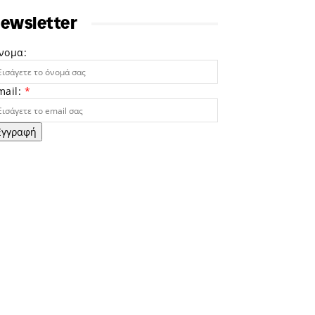
ewsletter
νομα:
mail:
*
Εγγραφή