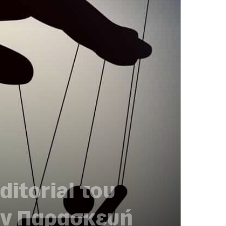
ditorial του
ην Παρασκευή