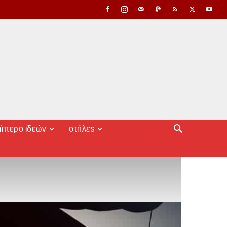
ίπτερο ιδεών
στήλες