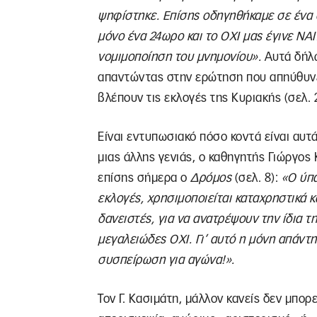
ψηφίστηκε. Επίσης οδηγηθήκαμε σε ένα 
μόνο ένα 24ωρο και το ΟΧΙ μας έγινε ΝΑΙ
νομιμοποίηση του μνημονίου».
Αυτά δήλω
απαντώντας στην ερώτηση που απηύθυν
βλέπουν τις εκλογές της Κυριακής (σελ. 2
Είναι εντυπωσιακό πόσο κοντά είναι αυτ
μιας άλλης γενιάς, ο καθηγητής Γιώργος
επίσης σήμερα ο
Δρόμος
(σελ. 8):
«Ο ύπα
εκλογές, χρησιμοποιείται καταχρηστικά κα
δανειστές, για να ανατρέψουν την ίδια 
μεγαλειώδες ΟΧΙ. Γι’ αυτό η μόνη απάντη
συσπείρωση για αγώνα!».
Τον Γ. Κασιμάτη, μάλλον κανείς δεν μπορ