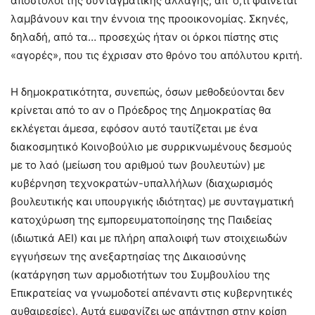
απόστολοι της συνταγματικής αλλαγής, απ’ ό,τι φαίνεται
λαμβάνουν και την έννοια της προοικονομίας. Σκηνές,
δηλαδή, από τα… προσεχώς ήταν οι όρκοι πίστης στις
«αγορές», που τις έχρισαν στο θρόνο του απόλυτου κριτή.
Η δημοκρατικότητα, συνεπώς, όσων μεθοδεύονται δεν
κρίνεται από το αν ο Πρόεδρος της Δημοκρατίας θα
εκλέγεται άμεσα, εφόσον αυτό ταυτίζεται με ένα
διακοσμητικό Κοινοβούλιο με συρρικνωμένους δεσμούς
με το λαό (μείωση του αριθμού των βουλευτών) με
κυβέρνηση τεχνοκρατών-υπαλλήλων (διαχωρισμός
βουλευτικής και υπουργικής ιδιότητας) με συνταγματική
κατοχύρωση της εμπορευματοποίησης της Παιδείας
(ιδιωτικά ΑΕΙ) και με πλήρη απαλοιφή των στοιχειωδών
εγγυήσεων της ανεξαρτησίας της Δικαιοσύνης
(κατάργηση των αρμοδιοτήτων του Συμβουλίου της
Επικρατείας να γνωμοδοτεί απέναντι στις κυβερνητικές
αυθαιρεσίες). Αυτά εμφανίζει ως απάντηση στην κρίση