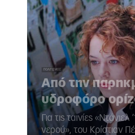
ΠΟΛΙΤΙΣΜΌΣ
Από την παρηκ
υδροφόρο ορίζ
Για τις ταινίες «Ντάνιε
νερού», του Κρίστιαν Π