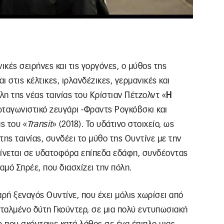
ικές σειρήνες και τις γοργόνες, ο μύθος της
 στις κέλτικες, ιρλανδέζικες, γερμανικές και
λη της νέας ταινίας του Κρίστιαν Πέτζολντ «
Η
ρωταγωνιστικό ζευγάρι -Φραντς Ρογκόβσκι και
ς του «
Transit
» (2018). Το υδάτινο στοιχείο, ως
ης ταινίας, συνδέει το μύθο της Ουντίνε με την
τείνεται σε υδατοφόρα επίπεδα εδάφη, συνδέοντας
αμό Σπρέε, που διασχίζει την πόλη.
εαρή ξεναγός Ουντίνε, που έχει μόλις χωρίσει από
σταλμένο δύτη Γκούντερ, σε μια πολύ εντυπωσιακή