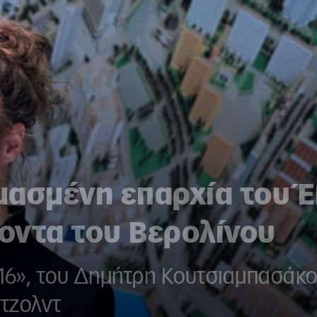
μασμένη επαρχία του 
οντα του Βερολίνου
λ ’16», του Δημήτρη Κουτσιαμπασάκ
έτζολντ