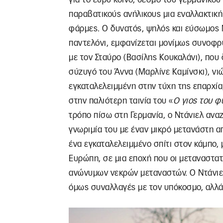
παραβατικούς ανήλικους μια εναλλακτική
φάρμες. Ο δυνατός, ψηλός και εύσωμος Ν
παντελόνι, εμφανίζεται μονίμως συνοφρ
με τον Σταύρο (Βασίλης Κουκαλάνι), που 
σύζυγό του Άννα (Μαρλίνε Καμίνσκι), ν
εγκαταλελειμμένη στην τύχη της επαρχία
στην παλιότερη ταινία του «
Ο γιος του φ
τρόπο πίσω στη Γερμανία, ο Ντάνιελ ανα
γνωριμία του με έναν μικρό μετανάστη απ
ένα εγκαταλελειμμένο σπίτι στον κάμπο,
Ευρώπη, σε μια εποχή που οι μεταναστα
ανώνυμων νεκρών μεταναστών. Ο Ντάνιελ 
όμως συναλλαγές με τον υπόκοσμο, αλλά