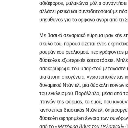
αδιάφορος, μαλακώνει μόλις συναντήσει
αλλάζει ριζικά και συνειδητοποιούμε πόσ
υπεύθυνος για το ορφανό αγόρι από τη Σ
Με βασικό σεναριακό εύρημα ιρανικής ε
σκύλο του, παρουσιάζεται ένας εκρηκτικό
ρουμάνικου ρεαλισμού, περιγράφοντας μ
δύσκολες εξωτερικές καταστάσεις. Μπλέ
αποκορύφωμα του υπαρκτού μεταναστευτ
μια άτυπη οικογένεια, γνωστοποιώντας κα
δυναμικού Ντάνιελ, μια δύσκολη κοινωνι
του εγκλεισμού. Παράλληλα, μέσα από 
πτηνών της φάρμας, τα εμού, που κινούν
κινήσει και βιαστικός Ντάνιελ, δημιουργε
δύσκολη αφηρημένη έννοια των συνόρων
από το «
Μετέωρο βήμα του Πελαργού
» (