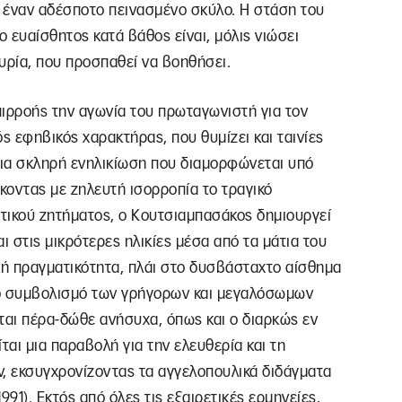
 έναν αδέσποτο πεινασμένο σκύλο. Η στάση του
ο ευαίσθητος κατά βάθος είναι, μόλις νιώσει
υρία, που προσπαθεί να βοηθήσει.
πιρροής την αγωνία του πρωταγωνιστή για τον
ς εφηβικός χαρακτήρας, που θυμίζει και ταινίες
ια σκληρή ενηλικίωση που διαμορφώνεται υπό
κοντας με ζηλευτή ισορροπία το τραγικό
ικού ζητήματος, ο Κουτσιαμπασάκος δημιουργεί
ι στις μικρότερες ηλικίες μέσα από τα μάτια του
κή πραγματικότητα, πλάι στο δυσβάσταχτο αίσθημα
το συμβολισμό των γρήγορων και μεγαλόσωμων
ται πέρα-δώθε ανήσυχα, όπως και ο διαρκώς εν
ίται μια παραβολή για την ελευθερία και τη
, εκσυγχρονίζοντας τα αγγελοπουλικά διδάγματα
1991). Εκτός από όλες τις εξαιρετικές ερμηνείες,