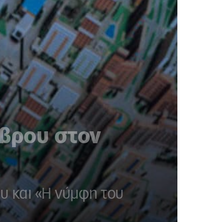
Έβρου στον
ου και «Η νύμφη του