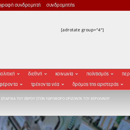
γγραφή συνδρομητή
συνδρομητής
[adrotate group="4"]
ολιτική
διεθνή
κοινωνία
πολιτισμός
περ
αφέροντα
τρέχοντα νέα
δρόμος της αριστεράς
ΕΠΑΡΧΊΑ ΤΟΥ ΈΒΡΟΥ ΣΤΟΝ ΥΔΡΟΦΌΡΟ ΟΡΊΖΟΝΤΑ ΤΟΥ ΒΕΡΟΛΊΝΟΥ