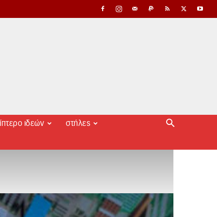
ίπτερο ιδεών
στήλες