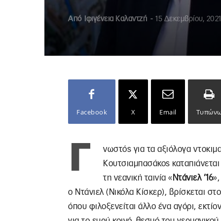
Από
Ιφιγένεια Καλαντζή
-
15 Δεκεμβρίου, 202
Facebook
X
Email
Τυπών
Γ
νωστός για τα αξιόλογα ντοκιμ
Κουτσιαμπασάκος καταπιάνεται
τη νεανική ταινία «
Ντάνιελ ’16
»,
ο Ντάνιελ (Νικόλα Κίσκερ), βρίσκεται στ
όπου φιλοξενείται άλλο ένα αγόρι, εκτίο
για το ευρύ κοινό, θεσμό του γερμανικο