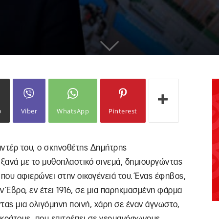
1
ω
Viber
WhatsApp
Pinterest
αντέρ του, ο σκηνοθέτης Δημήτρης
 ξανά με το μυθοπλαστικό σινεμά, δημιουργώντας
 που αφιερώνει στην οικογένειά του. Ένας έφηβος,
ον Έβρο, εν έτει 1916, σε μια παρηκμασμένη φάρμα
ντας μια ολιγόμηνη ποινή, χάρη σε έναν άγνωστο,
ύ κράτους, που επιτρέπει σε γερμανόφωνους