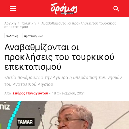
Αρχική
πολιτική
Αναβαθμίζονται οι προκλήσεις του τουρκικού
επεκτατισμού
πολιτική
προτεινόμενα
Αναβαθμίζονται οι
προκλήσεις του τουρκικού
επεκτατισμού
«Αιτία πολέμου»για την Άγκυρα η υπεράσπιση των νησιών
του Ανατολικού Αιγαίου
Από
Σπύρος Παναγιώτου
-
18 Οκτωβρίου, 2021