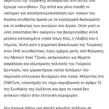
ακρότητα της τουρκικής διπλωματίας από αυτές που
έχουμε «συνηθίσει». Όχι απλά και μόνο επειδή το
«αίτημα» για αποστρατιωτικοποίηση των νησιών του
Αιγαίου συνδέεται άμεσα με τα κυριαρχικά δικαιώματα
και το καθεστώς των συνόρων στο Αιγαίο. Ούτε γιατί οι
νέες απαιτήσεις δεν αφορούν πια βραχονησίδες αλλά
μεγάλα κατοικημένα νησιά όπως Χίος, η Λέσβος και η
Λήμνος. Αλλά γιατί η ρηματική διακοίνωση της Τουρκίας
στον ΟΗΕ συνοδεύτηκε, λίγες ημέρες μετά, από δηλώσεις
του Μεσούτ Χακί Τζασίν, εκπροσώπου για θέματα
ασφάλειας και εξωτερικής πολιτικής του Τούρκου
Ερντογάν, που χαρακτήρισε «αιτία πολέμου» την
παρουσία ελληνικών δυνάμεων στα νησιά. Μιλώντας στο
CNNTurk, υποστήριξε ότι «έχει παραβιαστεί το άρθρο 12
της Συνθήκης της Λωζάνης και άρα τα νησιά δεν
ανήκουν πλέον στην ελληνική κυριαρχία».
Δεν έχουμε πλέον μια απειλή κήρυξης πολέμου σε