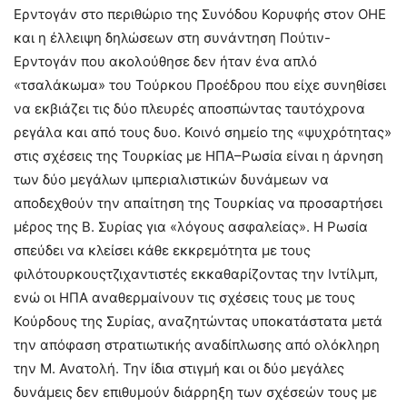
Ερντογάν στο περιθώριο της Συνόδου Κορυφής στον ΟΗΕ
και η έλλειψη δηλώσεων στη συνάντηση Πούτιν-
Ερντογάν που ακολούθησε δεν ήταν ένα απλό
«τσαλάκωμα» του Τούρκου Προέδρου που είχε συνηθίσει
να εκβιάζει τις δύο πλευρές αποσπώντας ταυτόχρονα
ρεγάλα και από τους δυο. Κοινό σημείο της «ψυχρότητας»
στις σχέσεις της Τουρκίας με ΗΠΑ–Ρωσία είναι η άρνηση
των δύο μεγάλων ιμπεριαλιστικών δυνάμεων να
αποδεχθούν την απαίτηση της Τουρκίας να προσαρτήσει
μέρος της Β. Συρίας για «λόγους ασφαλείας». Η Ρωσία
σπεύδει να κλείσει κάθε εκκρεμότητα με τους
φιλότουρκουςτζιχαντιστές εκκαθαρίζοντας την Ιντίλμπ,
ενώ οι ΗΠΑ αναθερμαίνουν τις σχέσεις τους με τους
Κούρδους της Συρίας, αναζητώντας υποκατάστατα μετά
την απόφαση στρατιωτικής αναδίπλωσης από ολόκληρη
την Μ. Ανατολή. Την ίδια στιγμή και οι δύο μεγάλες
δυνάμεις δεν επιθυμούν διάρρηξη των σχέσεών τους με