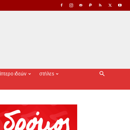
ίπτερο ιδεών
στήλες