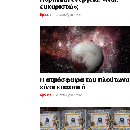
ευχαριστώ»;
-
δρόμος
21 Οκτωβρίου, 2021
Η ατμόσφαιρα του Πλούτωνα
είναι εποχιακή
-
δρόμος
21 Οκτωβρίου, 2021