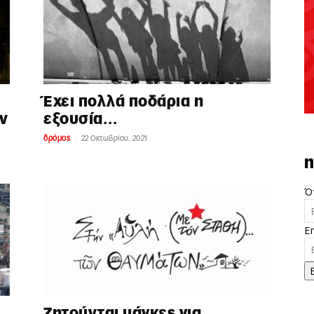
Έχει πολλά ποδάρια η
ν
εξουσία…
-
δρόμος
22 Οκτωβρίου, 2021
n
Ό
E
Ζητούνται μάγκες για