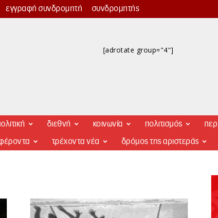
εγγραφή συνδρομητή
συνδρομητής
[adrotate group="4"]
ολιτική
διεθνή
κοινωνία
πολιτισμός
περ
αφέροντα
τρέχοντα νέα
δρόμος της αριστεράς