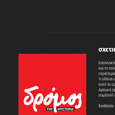
σχετι
Εναλλακτι
και τη συ
περίπτερα
Τι είδους
αυτό το ε
Δρόμος πρ
συμβολή δ
διαβάστε 