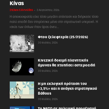
Κίνας
-
Στέλιος Ελληνιάδης
2 Αυγούστου, 2026
Η αποικιοκρατία είχε τόσο μεγάλη επέκταση και διήρκεσε τόσο
πολύ επειδή δεν στηρίχτηκε μόνο στη στρατιωτική υπεροχή. Η
ισχύς των όπλων ήταν όρος άνευ...
Φτου ξελεφτερία (25/7/2026)
30 Ιουλίου, 2026
Κινεζική δοκιμή πλανητικής
άμυνας θα χτυπήσει αστεροειδή
30 Ιουλίου, 2026
Η μη εκλογική πρόταση του
«3,5%» και η ανάγκη στρατηγικού
βάθους
30 Ιουλίου, 2026
Το ΝΑΤΟ σε πολεμικό παροξυσμό,