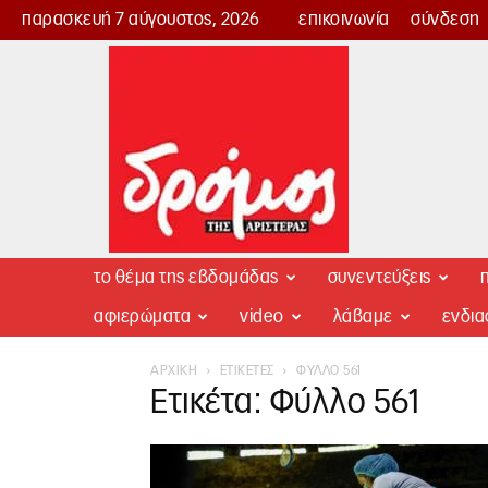
παρασκευή 7 αύγουστος, 2026
επικοινωνία
σύνδεση
Δρόμος
της
Αριστεράς
το θέμα της εβδομάδας
συνεντεύξεις
π
αφιερώματα
video
λάβαμε
ενδι
ΑΡΧΙΚΉ
ΕΤΙΚΈΤΕΣ
ΦΎΛΛΟ 561
Ετικέτα: Φύλλο 561