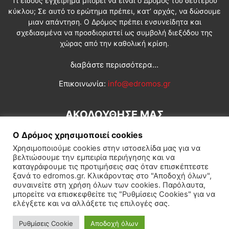
Τι είδους εγχείρημα μπορεί να είναι ο Δρόμος του δεύτερου
κύκλου; Σε αυτό το ερώτημα πρέπει, κατ’ αρχάς, να δώσουμε
μιαν απάντηση. Ο Δρόμος πρέπει ενσυνείδητα και
σχεδιασμένα να προσδιοριστεί ως συμβολή διεξόδου της
χώρας από την καθολική κρίση.
διαβάστε περισσότερα...
Επικοινωνία:
info@edromos.gr
ΑΚΟΛΟΥΘΗΣΕ ΜΑΣ
Ο Δρόμος χρησιμοποιεί cookies
Χρησιμοποιούμε cookies στην ιστοσελίδα μας για να
βελτιώσουμε την εμπειρία περιήγησης και να
καταγράφουμε τις προτιμήσεις σας όταν επισκέπτεστε
ξανά το edromos.gr. Κλικάροντας στο "Αποδοχή όλων",
συναινείτε στη χρήση όλων των cookies. Παρόλαυτα,
Εγγραφή συνδρομητή
Πολιτική
Διεθνή
Κοινωνία
μπορείτε να επισκεφθείτε τις "Ρυθμίσεις Cookies" για να
ελέγξετε και να αλλάξετε τις επιλογές σας.
Πολιτισμός
Αφιερώματα
Ρυθμίσεις Cookie
Αποδοχή όλων