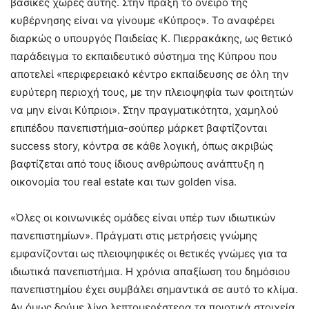
βασικές χώρες αυτής. Στην πράξη το όνειρο της
κυβέρνησης είναι να γίνουμε «Κύπρος». Το αναφέρει
διαρκώς ο υπουργός Παιδείας Κ. Πιερρακάκης, ως θετικό
παράδειγμα το εκπαιδευτικό σύστημα της Κύπρου που
αποτελεί «περιφερειακό κέντρο εκπαίδευσης σε όλη την
ευρύτερη περιοχή τους, με την πλειοψηφία των φοιτητών
να μην είναι Κύπριοι». Στην πραγματικότητα, χαμηλού
επιπέδου πανεπιστήμια-σούπερ μάρκετ βαφτίζονται
success story, κόντρα σε κάθε λογική, όπως ακριβώς
βαφτίζεται από τους ίδιους ανθρώπους ανάπτυξη η
οικονομία του real estate και των golden visa.
«Όλες οι κοινωνικές ομάδες είναι υπέρ των ιδιωτικών
πανεπιστημίων». Πράγματι στις μετρήσεις γνώμης
εμφανίζονται ως πλειοψηφικές οι θετικές γνώμες για τα
ιδιωτικά πανεπιστήμια. Η χρόνια απαξίωση του δημόσιου
πανεπιστημίου έχει συμβάλει σημαντικά σε αυτό το κλίμα.
Αν όμως δούμε λίγο λεπτομερέστερα τα ποιοτικά στοιχεία