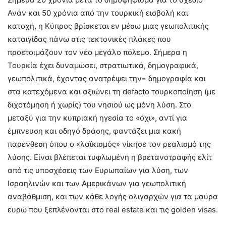
Ανάν και 50 χρόνια από την τουρκική εισβολή και
κατοχή, η Κύπρος βρίσκεται εν μέσω μιας γεωπολιτικής
καταιγίδας πάνω στις τεκτονικές πλάκες που
προετοιμάζουν τον νέο μεγάλο πόλεμο. Σήμερα η
Τουρκία έχει δυναμώσει, στρατιωτικά, δημογραφικά,
γεωπολιτικά, έχοντας ανατρέψει την= δημογραφία και
στα κατεχόμενα και αξιώνει τη defacto τουρκοποίηση (με
διχοτόμηση ή χωρίς) του νησιού ως μόνη λύση. Στο
μεταξύ για την κυπριακή ηγεσία το «όχι», αντί για
έμπνευση και οδηγό δράσης, φαντάζει μια κακή
παρένθεση όπου ο «λαϊκισμός» νίκησε τον ρεαλισμό της
λύσης. Είναι βλέπεται τυφλωμένη η βρετανοτραφής ελίτ
από τις υποσχέσεις των Ευρωπαίων για λύση, των
Ισραηλινών και των Αμερικάνων για γεωπολιτική
αναβάθμιση, και των κάθε λογής ολιγαρχών για τα μαύρα
ευρώ που ξεπλένονται στο real estate και τις golden visas.