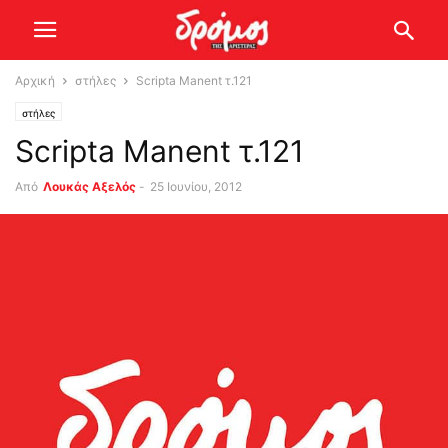
Αρχική
στήλες
Scripta Manent τ.121
στήλες
Scripta Manent τ.121
Από
Λουκάς Αξελός
-
25 Ιουνίου, 2012