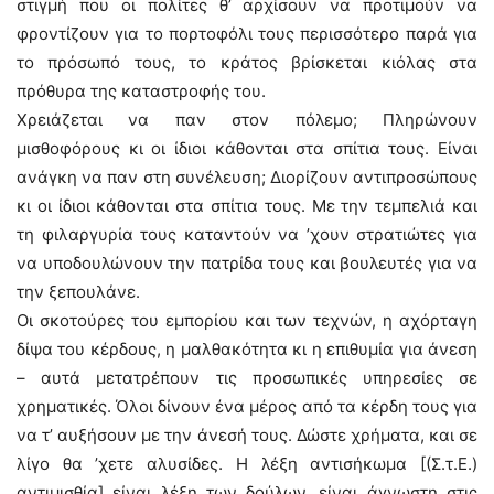
στιγμή που οι πολίτες θ’ αρχίσουν να προτιμούν να
φροντίζουν για το πορτοφόλι τους περισσότερο παρά για
το πρόσωπό τους, το κράτος βρίσκεται κιόλας στα
πρόθυρα της καταστροφής του.
Χρειάζεται να παν στον πόλεμο; Πληρώνουν
μισθοφόρους κι οι ίδιοι κάθονται στα σπίτια τους. Είναι
ανάγκη να παν στη συνέλευση; Διορίζουν αντιπροσώπους
κι οι ίδιοι κάθονται στα σπίτια τους. Με την τεμπελιά και
τη φιλαργυρία τους καταντούν να ’χουν στρατιώτες για
να υποδουλώνουν την πατρίδα τους και βουλευτές για να
την ξεπουλάνε.
Οι σκοτούρες του εμπορίου και των τεχνών, η αχόρταγη
δίψα του κέρδους, η μαλθακότητα κι η επιθυμία για άνεση
– αυτά μετατρέπουν τις προσωπικές υπηρεσίες σε
χρηματικές. Όλοι δίνουν ένα μέρος από τα κέρδη τους για
να τ’ αυξήσουν με την άνεσή τους. Δώστε χρήματα, και σε
λίγο θα ’χετε αλυσίδες. Η λέξη αντισήκωμα [(Σ.τ.Ε.)
αντιμισθία] είναι λέξη των δούλων. είναι άγνωστη στις