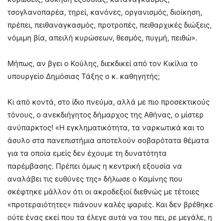
τσογλανοπαρέα, τηρεί, κανόνες, οργανισμός, διοίκηση,
πρέπει, πειθαναγκασμός, προτροπές, πειθαρχικές διώξεις,
νόμιμη βία, απειλή κυρώσεων, θεσμός, πυγμή, πειθώ».
Μήπως, αν βγει ο Κούλης, διεκδικεί από τον Κικίλια το
υπουργείο Δημόσιας Τάξης ο κ. καθηγητής;
Κι από κοντά, στο ίδιο πνεύμα, αλλά με πιο προσεκτικούς
τόνους, ο ανεκδιήγητος δήμαρχος της Αθήνας, ο μίστερ
ανύπαρκτος! «Η εγκληματικότητα, τα ναρκωτικά και το
άσυλο στα πανεπιστήμια αποτελούν σοβαρότατα θέματα
για τα οποία εμείς δεν έχουμε τη δυνατότητα
παρέμβασης. Πρέπει όμως η κεντρική εξουσία να
αναλάβει τις ευθύνες της» δήλωσε ο Καμίνης που
σκέφτηκε μάλλον ότι οι ακροδεξιοί διεθνώς με τέτοιες
«προτεραιότητες» πιάνουν καλές ψαριές. Και δεν βρέθηκε
ούτε ένας εκεί που τα έλεγε αυτά να του πει, ρε μεγάλε, η