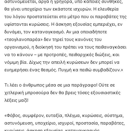
αστυνομεύεται, αργά ή γρήγορα, υπό κάποιες συνθήκες,
θα γίνει υποχείριο των εκάστοτε ισχυρών. Η ελευθερία
του λόγου προστατεύεται στο μέτρο που οι παραβάτες της
υφίστανται κυρώσεις. Η άσκηση εξουσίας εμπεριέχει, εν
δυνάμει, τον καταναγκασμό. Αν μια οποιαδήποτε
«τσογλανοπαρέα» δεν τηρεί τους κανόνες του
οργανισμού, η διοίκησή του πρέπει να τους πειθαναγκάσει
να το κάνουν – με προτροπές, πειθαρχικές διώξεις, και
νόμιμη βία. Δίχως την απειλή κυρώσεων δεν μπορεί να
ευημερήσει ένας θεσμός. Πυγμή κα πειθώ συμβαδίζουν.»
Τι λέει ο άνθρωπος μέσα σε μια παράγραφο! Ούτε σε
χιτλερική μπροσούρα δεν θα βρεις τόσες εξουσιαστικές
λέξεις μαζί!
«Φόβος, συμφέρον, ευταξία, πλέγμα, κυρώσεις, σύστημα,
αστυνόμευση, υποχείριο, ισχυροί, προστασία, παραβάτες,
κυρώσεις, άσκηση εξουσίας, καταναγκασμός,