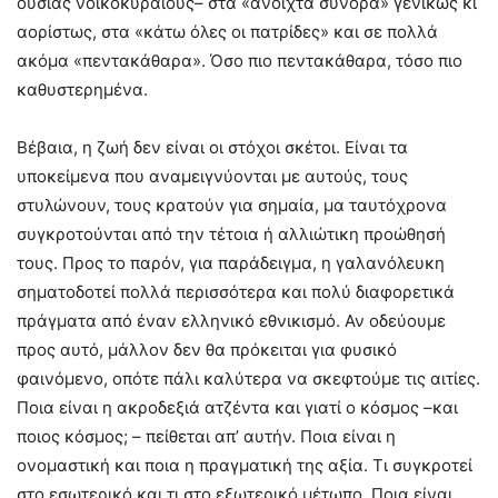
ουσίας νοικοκυραίους– στα «ανοιχτά σύνορα» γενικώς κι
αορίστως, στα «κάτω όλες οι πατρίδες» και σε πολλά
ακόμα «πεντακάθαρα». Όσο πιο πεντακάθαρα, τόσο πιο
καθυστερημένα.
Βέβαια, η ζωή δεν είναι οι στόχοι σκέτοι. Είναι τα
υποκείμενα που αναμειγνύονται με αυτούς, τους
στυλώνουν, τους κρατούν για σημαία, μα ταυτόχρονα
συγκροτούνται από την τέτοια ή αλλιώτικη προώθησή
τους. Προς το παρόν, για παράδειγμα, η γαλανόλευκη
σηματοδοτεί πολλά περισσότερα και πολύ διαφορετικά
πράγματα από έναν ελληνικό εθνικισμό. Αν οδεύουμε
προς αυτό, μάλλον δεν θα πρόκειται για φυσικό
φαινόμενο, οπότε πάλι καλύτερα να σκεφτούμε τις αιτίες.
Ποια είναι η ακροδεξιά ατζέντα και γιατί ο κόσμος –και
ποιος κόσμος; – πείθεται απ’ αυτήν. Ποια είναι η
ονομαστική και ποια η πραγματική της αξία. Τι συγκροτεί
στο εσωτερικό και τι στο εξωτερικό μέτωπο. Ποια είναι