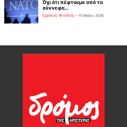
Όχι ότι πέφτουμε από τα
σύννεφα…
Ερρίκος Φινάλης
-
10 Μαΐου, 2026